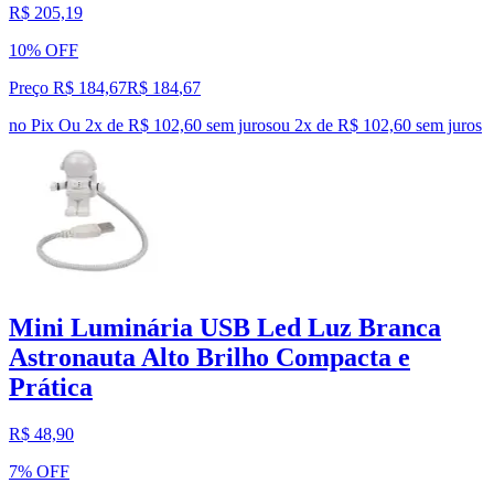
R$ 205,19
10% OFF
Preço R$ 184,67
R$
184
,
67
no Pix
Ou 2x de R$ 102,60 sem juros
ou
2
x de
R$ 102,60
sem juros
Mini Luminária USB Led Luz Branca
Astronauta Alto Brilho Compacta e
Prática
R$ 48,90
7% OFF