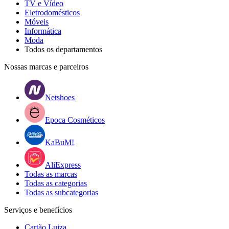
TV e Vídeo
Eletrodomésticos
Móveis
Informática
Moda
Todos os departamentos
Nossas marcas e parceiros
Netshoes
Epoca Cosméticos
KaBuM!
AliExpress
Todas as marcas
Todas as categorias
Todas as subcategorias
Serviços e benefícios
Cartão Luiza