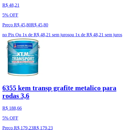
R$ 48,21
5% OFF
Preço R$ 45,80
R$
45
,
80
no Pix
Ou 1x de R$ 48,21 sem juros
ou
1
x de
R$ 48,21
sem juros
6355 kem transp grafite metalico para
rodas 3,6
R$ 188,66
5% OFF
Preço R$ 179,23
R$
179
,
23