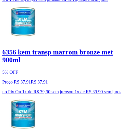
6356 kem transp marrom bronze met
900ml
5% OFF
Preço R$ 37,91
R$
37
,
91
no Pix
Ou 1x de R$ 39,90 sem juros
ou
1
x de
R$ 39,90
sem juros