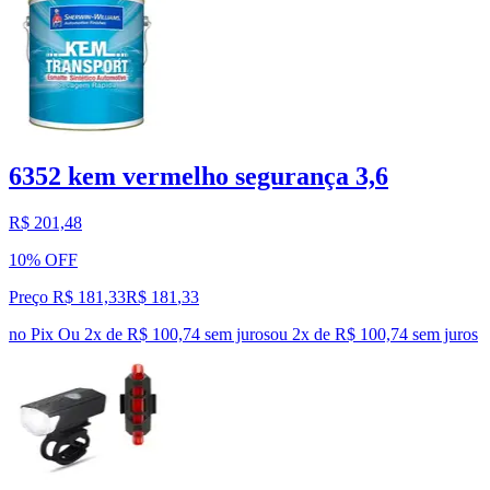
6352 kem vermelho segurança 3,6
R$ 201,48
10% OFF
Preço R$ 181,33
R$
181
,
33
no Pix
Ou 2x de R$ 100,74 sem juros
ou
2
x de
R$ 100,74
sem juros