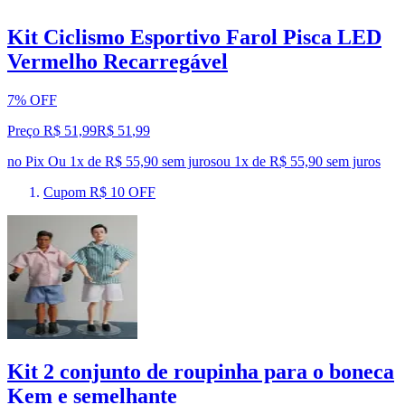
Kit Ciclismo Esportivo Farol Pisca LED
Vermelho Recarregável
7% OFF
Preço R$ 51,99
R$
51
,
99
no Pix
Ou 1x de R$ 55,90 sem juros
ou
1
x de
R$ 55,90
sem juros
Cupom R$ 10 OFF
Kit 2 conjunto de roupinha para o boneca
Kem e semelhante