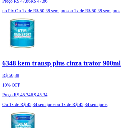
Preço R$ 47,86
R$
47
,
86
no Pix
Ou 1x de R$ 50,38 sem juros
ou
1
x de
R$ 50,38
sem juros
6348 kem transp plus cinza trator 900ml
R$ 50,38
10% OFF
Preço R$ 45,34
R$
45
,
34
Ou 1x de R$ 45,34 sem juros
ou
1
x de
R$ 45,34
sem juros