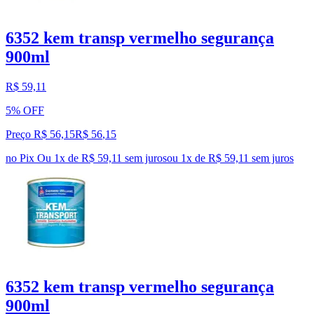
6352 kem transp vermelho segurança
900ml
R$ 59,11
5% OFF
Preço R$ 56,15
R$
56
,
15
no Pix
Ou 1x de R$ 59,11 sem juros
ou
1
x de
R$ 59,11
sem juros
6352 kem transp vermelho segurança
900ml