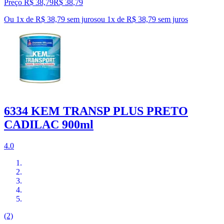
Preço R$ 38,79
R$
38
,
79
Ou 1x de R$ 38,79 sem juros
ou
1
x de
R$ 38,79
sem juros
6334 KEM TRANSP PLUS PRETO
CADILAC 900ml
4.0
(2)