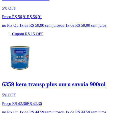
5% OFF
Preço R$ 56,91
R$
56
,
91
no Pix
Ou 1x de R$ 59,90 sem juros
ou
1
x de
R$ 59,90
sem juros
Cupom R$ 15 OFF
6359 kem transp plus ouro savoia 900ml
5% OFF
Preço R$ 42,36
R$
42
,
36
no Pix
Ou 1x de R$ 44,59 sem juros
ou
1
x de
R$ 44,59
sem juros