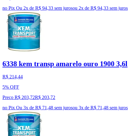
no Pix
Ou 2x de R$ 94,33 sem juros
ou
2
x de
R$ 94,33
sem juros
6338 kem transp amarelo ouro 1900 3,6l
R$ 214,44
5% OFF
Preço R$ 203,72
R$
203
,
72
no Pix
Ou 3x de R$ 71,48 sem juros
ou
3
x de
R$ 71,48
sem juros