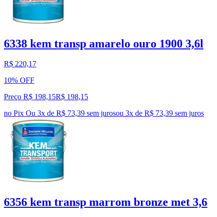
6338 kem transp amarelo ouro 1900 3,6l
R$ 220,17
10% OFF
Preço R$ 198,15
R$
198
,
15
no Pix
Ou 3x de R$ 73,39 sem juros
ou
3
x de
R$ 73,39
sem juros
6356 kem transp marrom bronze met 3,6