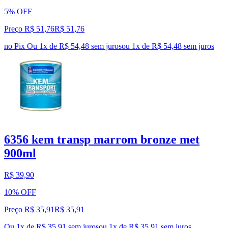
5% OFF
Preço R$ 51,76
R$
51
,
76
no Pix
Ou 1x de R$ 54,48 sem juros
ou
1
x de
R$ 54,48
sem juros
6356 kem transp marrom bronze met
900ml
R$ 39,90
10% OFF
Preço R$ 35,91
R$
35
,
91
Ou 1x de R$ 35,91 sem juros
ou
1
x de
R$ 35,91
sem juros