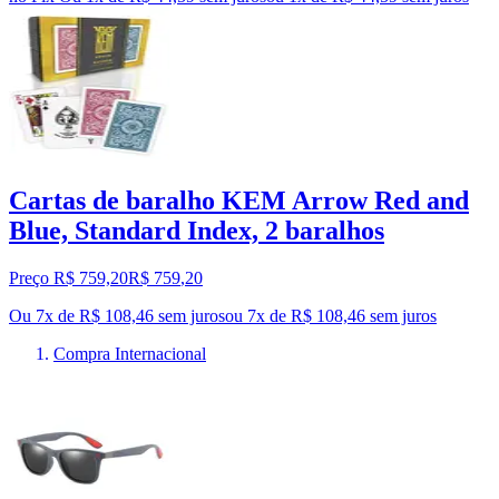
Cartas de baralho KEM Arrow Red and
Blue, Standard Index, 2 baralhos
Preço R$ 759,20
R$
759
,
20
Ou 7x de R$ 108,46 sem juros
ou
7
x de
R$ 108,46
sem juros
Compra Internacional