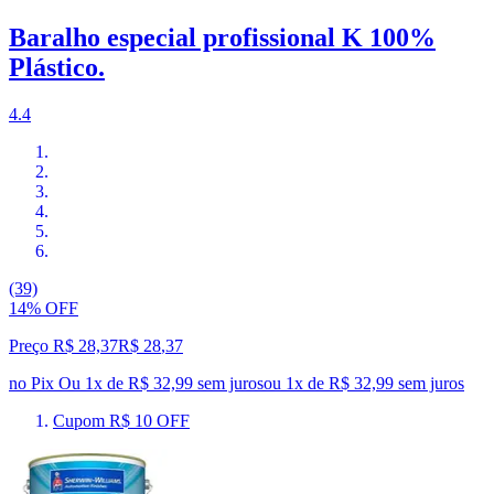
Baralho especial profissional K 100%
Plástico.
4.4
(39)
14% OFF
Preço R$ 28,37
R$
28
,
37
no Pix
Ou 1x de R$ 32,99 sem juros
ou
1
x de
R$ 32,99
sem juros
Cupom R$ 10 OFF