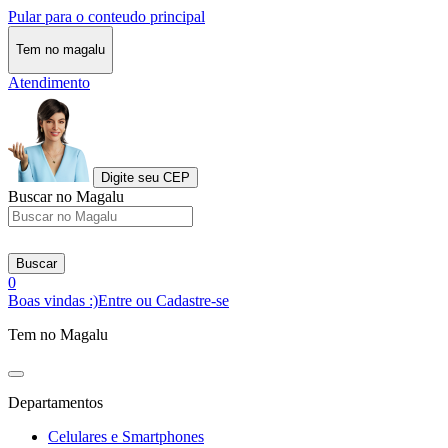
Pular para o conteudo principal
Tem no magalu
Atendimento
Digite seu CEP
Buscar no Magalu
Buscar
0
Boas vindas :)
Entre ou Cadastre-se
Tem no Magalu
Departamentos
Celulares e Smartphones