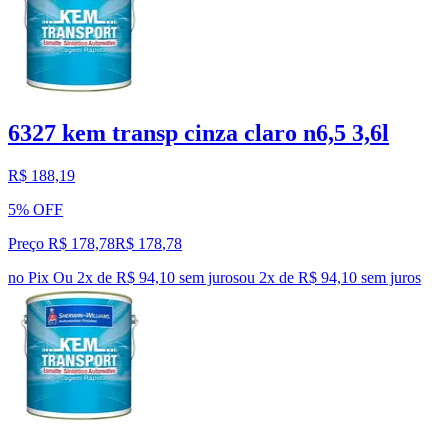
6327 kem transp cinza claro n6,5 3,6l
R$ 188,19
5% OFF
Preço R$ 178,78
R$
178
,
78
no Pix
Ou 2x de R$ 94,10 sem juros
ou
2
x de
R$ 94,10
sem juros