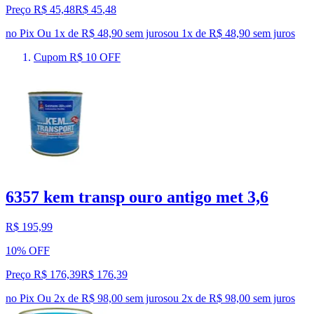
Preço R$ 45,48
R$
45
,
48
no Pix
Ou 1x de R$ 48,90 sem juros
ou
1
x de
R$ 48,90
sem juros
Cupom R$ 10 OFF
6357 kem transp ouro antigo met 3,6
R$ 195,99
10% OFF
Preço R$ 176,39
R$
176
,
39
no Pix
Ou 2x de R$ 98,00 sem juros
ou
2
x de
R$ 98,00
sem juros