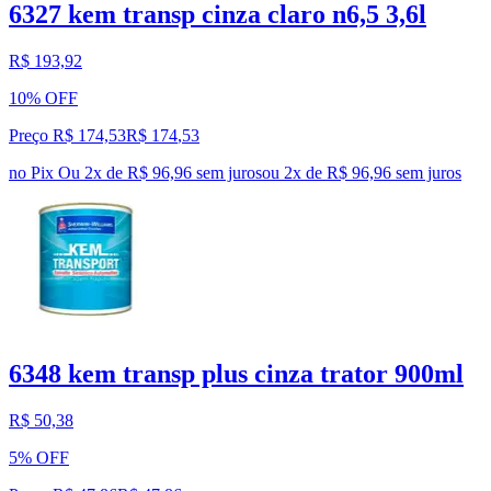
6327 kem transp cinza claro n6,5 3,6l
R$ 193,92
10% OFF
Preço R$ 174,53
R$
174
,
53
no Pix
Ou 2x de R$ 96,96 sem juros
ou
2
x de
R$ 96,96
sem juros
6348 kem transp plus cinza trator 900ml
R$ 50,38
5% OFF