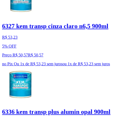
6327 kem transp cinza claro n6,5 900ml
R$ 53,23
5% OFF
Preço R$ 50,57
R$
50
,
57
no Pix
Ou 1x de R$ 53,23 sem juros
ou
1
x de
R$ 53,23
sem juros
6336 kem transp plus alumin opal 900ml