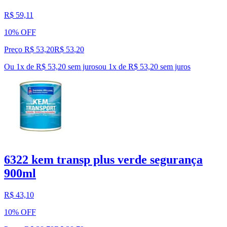
R$ 59,11
10% OFF
Preço R$ 53,20
R$
53
,
20
Ou 1x de R$ 53,20 sem juros
ou
1
x de
R$ 53,20
sem juros
6322 kem transp plus verde segurança
900ml
R$ 43,10
10% OFF