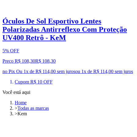
Óculos De Sol Esportivo Lentes
Polarizadas Antirreflexo Com Proteção
UV400 Retrô - KeM
5% OFF
Preço R$ 108,30
R$
108
,
30
no Pix
Ou 1x de R$ 114,00 sem juros
ou
1
x de
R$ 114,00
sem juros
Cupom R$ 10 OFF
Você está aqui
Home
>
Todas as marcas
>
Kem