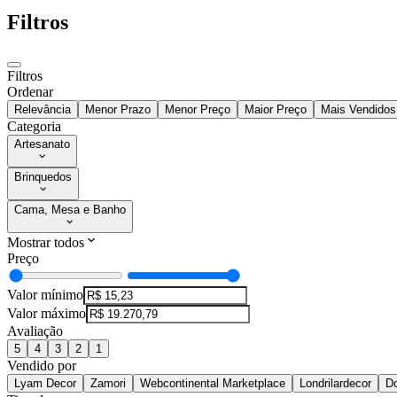
Filtros
Filtros
Ordenar
Relevância
Menor Prazo
Menor Preço
Maior Preço
Mais Vendidos
Categoria
Artesanato
Brinquedos
Cama, Mesa e Banho
Mostrar todos
Preço
Valor mínimo
Valor máximo
Avaliação
5
4
3
2
1
Vendido por
Lyam Decor
Zamori
Webcontinental Marketplace
Londrilardecor
Do