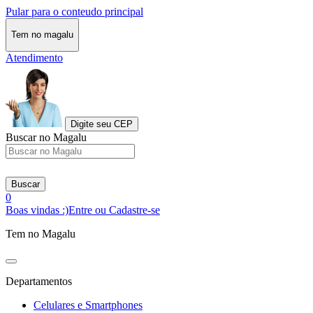
Pular para o conteudo principal
Tem no magalu
Atendimento
Digite seu CEP
Buscar no Magalu
Buscar
0
Boas vindas :)
Entre ou Cadastre-se
Tem no Magalu
Departamentos
Celulares e Smartphones