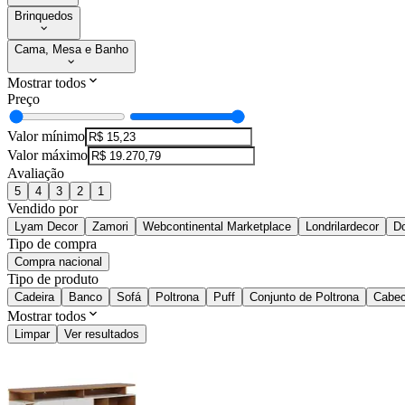
Brinquedos
Cama, Mesa e Banho
Mostrar todos
Preço
Valor mínimo
Valor máximo
Avaliação
5
4
3
2
1
Vendido por
Lyam Decor
Zamori
Webcontinental Marketplace
Londrilardecor
Do
Tipo de compra
Compra nacional
Tipo de produto
Cadeira
Banco
Sofá
Poltrona
Puff
Conjunto de Poltrona
Cabec
Mostrar todos
Limpar
Ver resultados