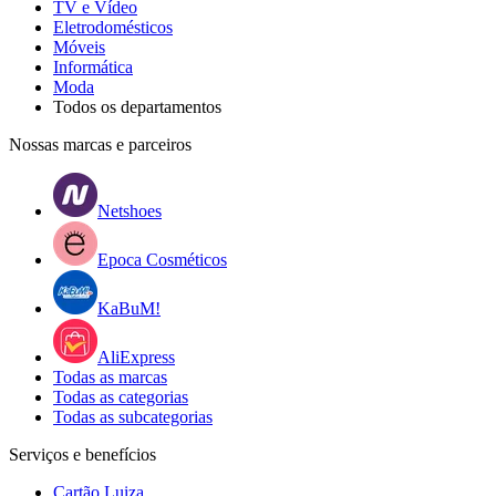
TV e Vídeo
Eletrodomésticos
Móveis
Informática
Moda
Todos os departamentos
Nossas marcas e parceiros
Netshoes
Epoca Cosméticos
KaBuM!
AliExpress
Todas as marcas
Todas as categorias
Todas as subcategorias
Serviços e benefícios
Cartão Luiza