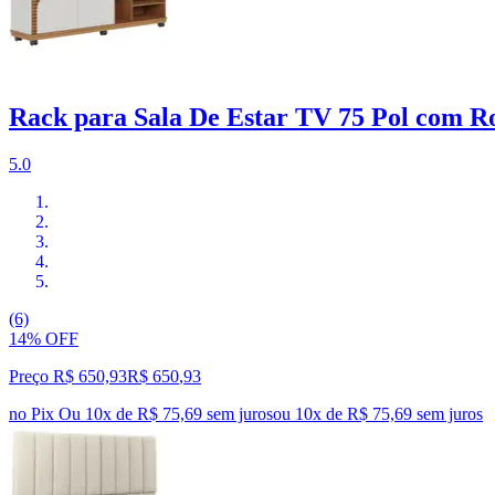
Rack para Sala De Estar TV 75 Pol com R
5.0
(6)
14% OFF
Preço R$ 650,93
R$
650
,
93
no Pix
Ou 10x de R$ 75,69 sem juros
ou
10
x de
R$ 75,69
sem juros