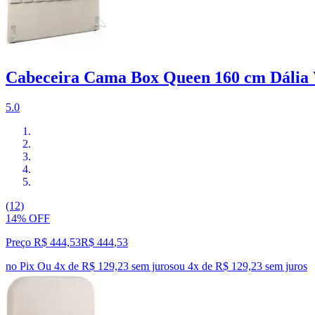
Cabeceira Cama Box Queen 160 cm Dáli
5.0
(12)
14% OFF
Preço R$ 444,53
R$
444
,
53
no Pix
Ou 4x de R$ 129,23 sem juros
ou
4
x de
R$ 129,23
sem juros