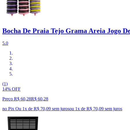
Bocha De Praia Tejo Grama Areia Jogo D
5.0
(1)
14% OFF
Preço R$ 60,28
R$
60
,
28
no Pix
Ou 1x de R$ 70,09 sem juros
ou
1
x de
R$ 70,09
sem juros