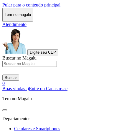
Pular para o conteudo principal
Tem no magalu
Atendimento
Digite seu CEP
Buscar no Magalu
Buscar
0
Boas vindas :)
Entre ou Cadastre-se
Tem no Magalu
Departamentos
Celulares e Smartphones