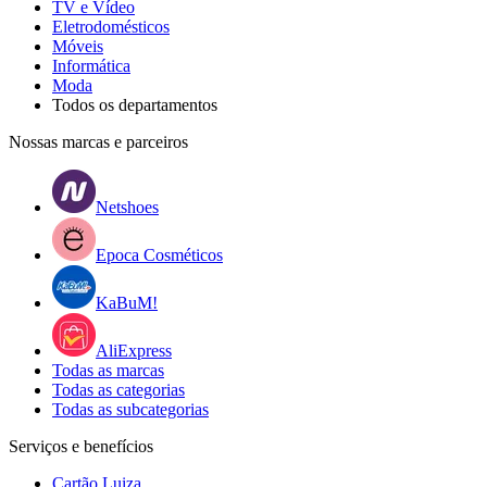
TV e Vídeo
Eletrodomésticos
Móveis
Informática
Moda
Todos os departamentos
Nossas marcas e parceiros
Netshoes
Epoca Cosméticos
KaBuM!
AliExpress
Todas as marcas
Todas as categorias
Todas as subcategorias
Serviços e benefícios
Cartão Luiza