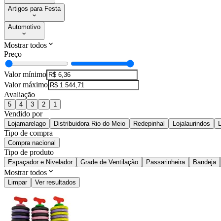
Artigos para Festa
Automotivo
Mostrar todos
Preço
Valor mínimo
Valor máximo
Avaliação
5
4
3
2
1
Vendido por
Lojamarelago
Distribuidora Rio do Meio
Redepinhal
Lojalaurindos
Tipo de compra
Compra nacional
Tipo de produto
Espaçador e Nivelador
Grade de Ventilação
Passarinheira
Bandeja
Mostrar todos
Limpar
Ver resultados