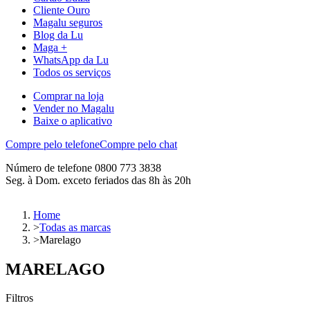
Cliente Ouro
Magalu seguros
Blog da Lu
Maga +
WhatsApp da Lu
Todos os serviços
Comprar na loja
Vender no Magalu
Baixe o aplicativo
Compre pelo telefone
Compre pelo chat
Número de telefone 0800 773 3838
Seg. à Dom. exceto feriados das 8h às 20h
Home
>
Todas as marcas
>
Marelago
MARELAGO
Filtros