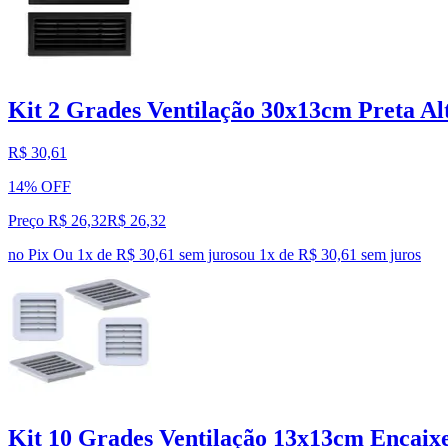
Kit 2 Grades Ventilação 30x13cm Preta Al
R$ 30,61
14% OFF
Preço R$ 26,32
R$
26
,
32
no Pix
Ou 1x de R$ 30,61 sem juros
ou
1
x de
R$ 30,61
sem juros
Kit 10 Grades Ventilação 13x13cm Encaix