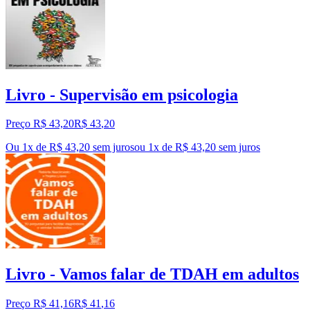
Livro - Supervisão em psicologia
Preço R$ 43,20
R$
43
,
20
Ou 1x de R$ 43,20 sem juros
ou
1
x de
R$ 43,20
sem juros
Livro - Vamos falar de TDAH em adultos
Preço R$ 41,16
R$
41
,
16