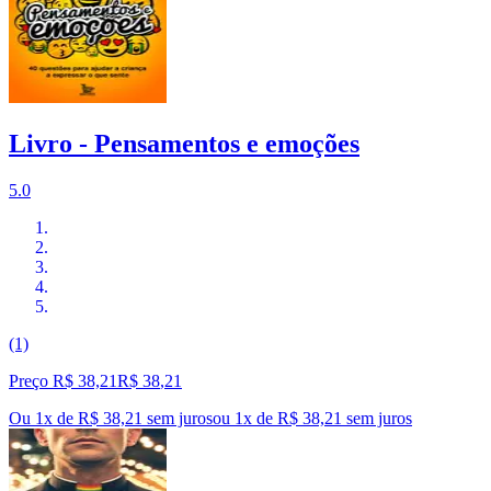
Livro - Pensamentos e emoções
5.0
(1)
Preço R$ 38,21
R$
38
,
21
Ou 1x de R$ 38,21 sem juros
ou
1
x de
R$ 38,21
sem juros