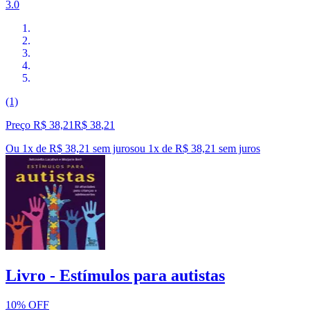
3.0
(1)
Preço R$ 38,21
R$
38
,
21
Ou 1x de R$ 38,21 sem juros
ou
1
x de
R$ 38,21
sem juros
Livro - Estímulos para autistas
10% OFF