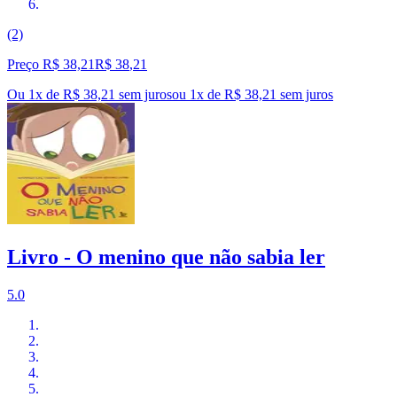
(2)
Preço R$ 38,21
R$
38
,
21
Ou 1x de R$ 38,21 sem juros
ou
1
x de
R$ 38,21
sem juros
Livro - O menino que não sabia ler
5.0