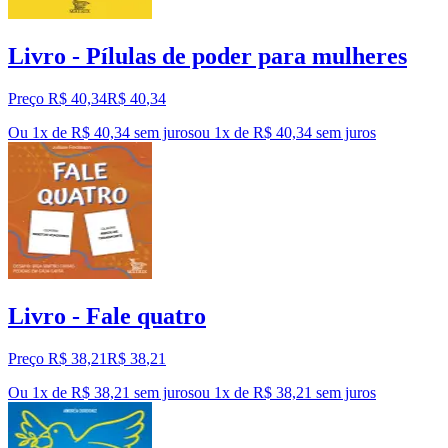
Livro - Pílulas de poder para mulheres
Preço R$ 40,34
R$
40
,
34
Ou 1x de R$ 40,34 sem juros
ou
1
x de
R$ 40,34
sem juros
Livro - Fale quatro
Preço R$ 38,21
R$
38
,
21
Ou 1x de R$ 38,21 sem juros
ou
1
x de
R$ 38,21
sem juros