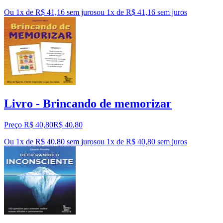
Ou 1x de R$ 41,16 sem juros
ou
1
x de
R$ 41,16
sem juros
Livro - Brincando de memorizar
Preço R$ 40,80
R$
40
,
80
Ou 1x de R$ 40,80 sem juros
ou
1
x de
R$ 40,80
sem juros