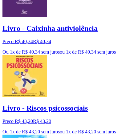
Livro - Caixinha antiviolência
Preço R$ 40,34
R$
40
,
34
Ou 1x de R$ 40,34 sem juros
ou
1
x de
R$ 40,34
sem juros
Livro - Riscos psicossociais
Preço R$ 43,20
R$
43
,
20
Ou 1x de R$ 43,20 sem juros
ou
1
x de
R$ 43,20
sem juros