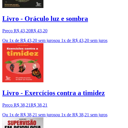
Livro - Oráculo luz e sombra
Preço R$ 43,20
R$
43
,
20
Ou 1x de R$ 43,20 sem juros
ou
1
x de
R$ 43,20
sem juros
Livro - Exercícios contra a timidez
Preço R$ 38,21
R$
38
,
21
Ou 1x de R$ 38,21 sem juros
ou
1
x de
R$ 38,21
sem juros