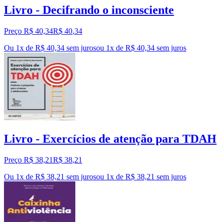
Livro - Decifrando o inconsciente
Preço R$ 40,34
R$
40
,
34
Ou 1x de R$ 40,34 sem juros
ou
1
x de
R$ 40,34
sem juros
Livro - Exercícios de atenção para TDAH
Preço R$ 38,21
R$
38
,
21
Ou 1x de R$ 38,21 sem juros
ou
1
x de
R$ 38,21
sem juros