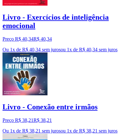
Livro - Exercícios de inteligência
emocional
Preço R$ 40,34
R$
40
,
34
Ou 1x de R$ 40,34 sem juros
ou
1
x de
R$ 40,34
sem juros
Livro - Conexão entre irmãos
Preço R$ 38,21
R$
38
,
21
Ou 1x de R$ 38,21 sem juros
ou
1
x de
R$ 38,21
sem juros