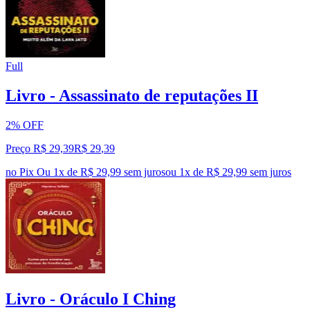
Full
Livro - Assassinato de reputações II
2% OFF
Preço R$ 29,39
R$
29
,
39
no Pix
Ou 1x de R$ 29,99 sem juros
ou
1
x de
R$ 29,99
sem juros
Livro - Oráculo I Ching