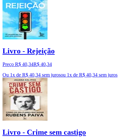
Livro - Rejeição
Preço R$ 40,34
R$
40
,
34
Ou 1x de R$ 40,34 sem juros
ou
1
x de
R$ 40,34
sem juros
Livro - Crime sem castigo