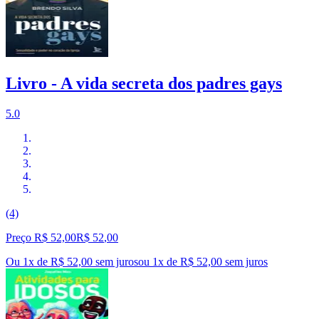
Livro - A vida secreta dos padres gays
5.0
(4)
Preço R$ 52,00
R$
52
,
00
Ou 1x de R$ 52,00 sem juros
ou
1
x de
R$ 52,00
sem juros