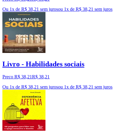
Ou 1x de R$ 38,21 sem juros
ou
1
x de
R$ 38,21
sem juros
Livro - Habilidades sociais
Preço R$ 38,21
R$
38
,
21
Ou 1x de R$ 38,21 sem juros
ou
1
x de
R$ 38,21
sem juros