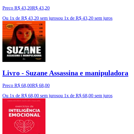
Preço R$ 43,20
R$
43
,
20
Ou 1x de R$ 43,20 sem juros
ou
1
x de
R$ 43,20
sem juros
Livro - Suzane Assassina e manipuladora
Preço R$ 68,00
R$
68
,
00
Ou 1x de R$ 68,00 sem juros
ou
1
x de
R$ 68,00
sem juros