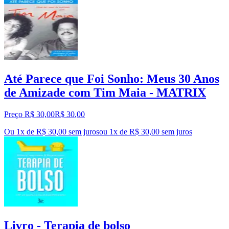
Até Parece que Foi Sonho: Meus 30 Anos
de Amizade com Tim Maia - MATRIX
Preço R$ 30,00
R$
30
,
00
Ou 1x de R$ 30,00 sem juros
ou
1
x de
R$ 30,00
sem juros
Livro - Terapia de bolso