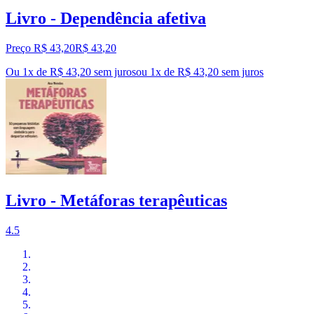
Livro - Dependência afetiva
Preço R$ 43,20
R$
43
,
20
Ou 1x de R$ 43,20 sem juros
ou
1
x de
R$ 43,20
sem juros
Livro - Metáforas terapêuticas
4.5