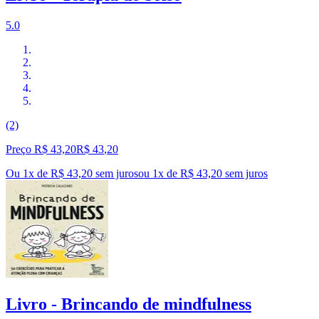
5.0
(2)
Preço R$ 43,20
R$
43
,
20
Ou 1x de R$ 43,20 sem juros
ou
1
x de
R$ 43,20
sem juros
Livro - Brincando de mindfulness