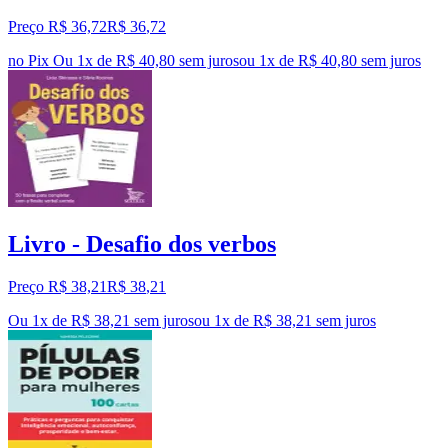
Preço R$ 36,72
R$
36
,
72
no Pix
Ou 1x de R$ 40,80 sem juros
ou
1
x de
R$ 40,80
sem juros
Livro - Desafio dos verbos
Preço R$ 38,21
R$
38
,
21
Ou 1x de R$ 38,21 sem juros
ou
1
x de
R$ 38,21
sem juros