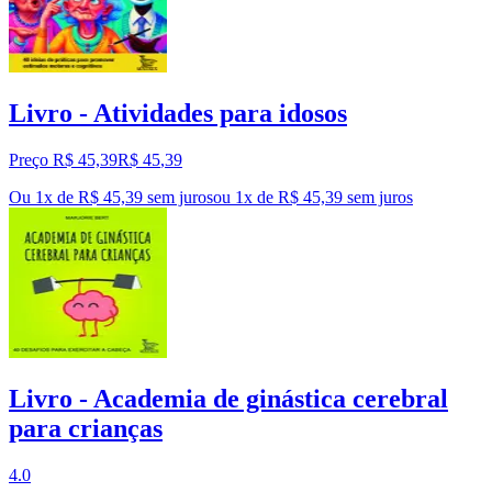
Livro - Atividades para idosos
Preço R$ 45,39
R$
45
,
39
Ou 1x de R$ 45,39 sem juros
ou
1
x de
R$ 45,39
sem juros
Livro - Academia de ginástica cerebral
para crianças
4.0