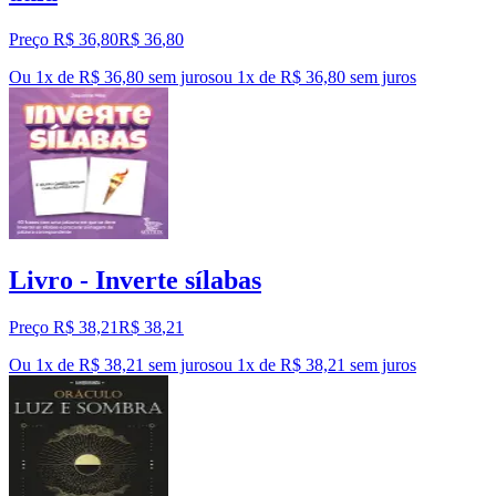
Preço R$ 36,80
R$
36
,
80
Ou 1x de R$ 36,80 sem juros
ou
1
x de
R$ 36,80
sem juros
Livro - Inverte sílabas
Preço R$ 38,21
R$
38
,
21
Ou 1x de R$ 38,21 sem juros
ou
1
x de
R$ 38,21
sem juros