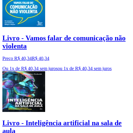
Livro - Vamos falar de comunicação não
violenta
Preço R$ 40,34
R$
40
,
34
Ou 1x de R$ 40,34 sem juros
ou
1
x de
R$ 40,34
sem juros
Livro - Inteligência artificial na sala de
aula