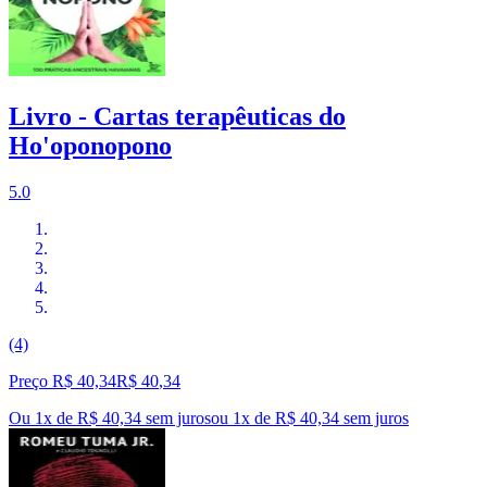
Livro - Cartas terapêuticas do
Ho'oponopono
5.0
(4)
Preço R$ 40,34
R$
40
,
34
Ou 1x de R$ 40,34 sem juros
ou
1
x de
R$ 40,34
sem juros