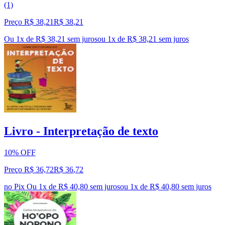
(1)
Preço R$ 38,21
R$
38
,
21
Ou 1x de R$ 38,21 sem juros
ou
1
x de
R$ 38,21
sem juros
Livro - Interpretação de texto
10% OFF
Preço R$ 36,72
R$
36
,
72
no Pix
Ou 1x de R$ 40,80 sem juros
ou
1
x de
R$ 40,80
sem juros