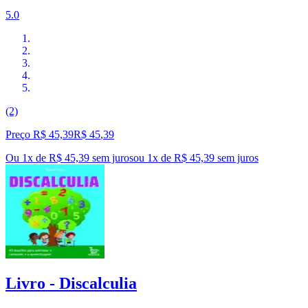
5.0
(2)
Preço R$ 45,39
R$
45
,
39
Ou 1x de R$ 45,39 sem juros
ou
1
x de
R$ 45,39
sem juros
Livro - Discalculia