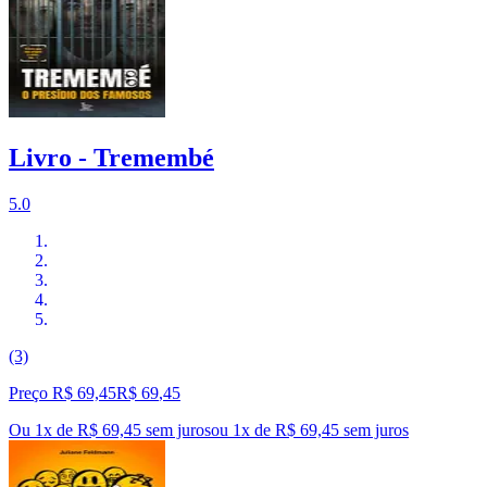
Livro - Tremembé
5.0
(3)
Preço R$ 69,45
R$
69
,
45
Ou 1x de R$ 69,45 sem juros
ou
1
x de
R$ 69,45
sem juros