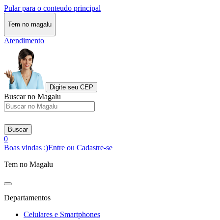
Pular para o conteudo principal
Tem no magalu
Atendimento
Digite seu CEP
Buscar no Magalu
Buscar
0
Boas vindas :)
Entre ou Cadastre-se
Tem no Magalu
Departamentos
Celulares e Smartphones