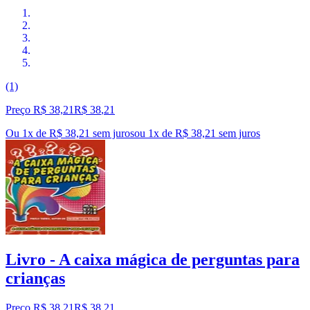
(1)
Preço R$ 38,21
R$
38
,
21
Ou 1x de R$ 38,21 sem juros
ou
1
x de
R$ 38,21
sem juros
Livro - A caixa mágica de perguntas para
crianças
Preço R$ 38,21
R$
38
,
21