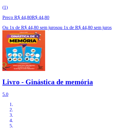
(1)
Preço R$ 44,80
R$
44
,
80
Ou 1x de R$ 44,80 sem juros
ou
1
x de
R$ 44,80
sem juros
Livro - Ginástica de memória
5.0