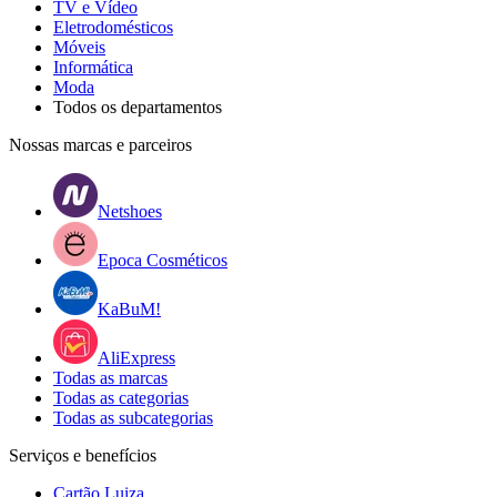
TV e Vídeo
Eletrodomésticos
Móveis
Informática
Moda
Todos os departamentos
Nossas marcas e parceiros
Netshoes
Epoca Cosméticos
KaBuM!
AliExpress
Todas as marcas
Todas as categorias
Todas as subcategorias
Serviços e benefícios
Cartão Luiza