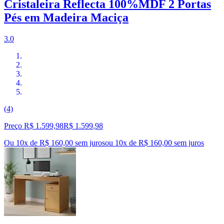
Cristaleira Reflecta 100%MDF 2 Portas
Pés em Madeira Maciça
3.0
(4)
Preço R$ 1.599,98
R$
1.599
,
98
Ou 10x de R$ 160,00 sem juros
ou
10
x de
R$ 160,00
sem juros