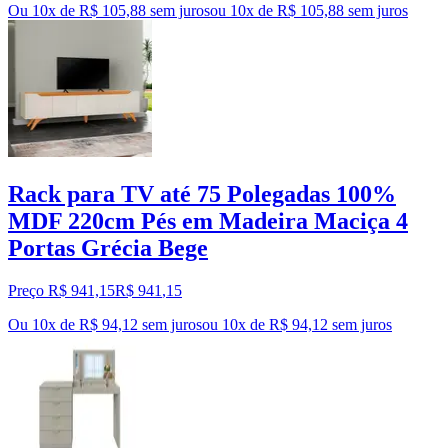
Ou 10x de R$ 105,88 sem juros
ou
10
x de
R$ 105,88
sem juros
Rack para TV até 75 Polegadas 100%
MDF 220cm Pés em Madeira Maciça 4
Portas Grécia Bege
Preço R$ 941,15
R$
941
,
15
Ou 10x de R$ 94,12 sem juros
ou
10
x de
R$ 94,12
sem juros