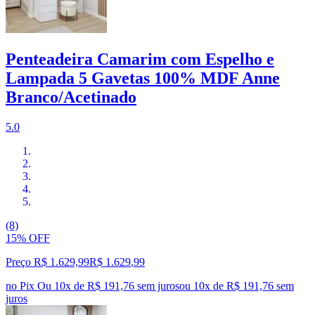
Penteadeira Camarim com Espelho e
Lampada 5 Gavetas 100% MDF Anne
Branco/Acetinado
5.0
(8)
15% OFF
Preço R$ 1.629,99
R$
1.629
,
99
no Pix
Ou 10x de R$ 191,76 sem juros
ou
10
x de
R$ 191,76
sem
juros