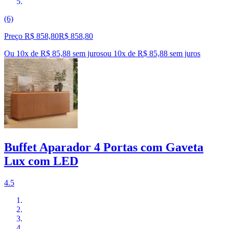
(6)
Preço R$ 858,80
R$
858
,
80
Ou 10x de R$ 85,88 sem juros
ou
10
x de
R$ 85,88
sem juros
Buffet Aparador 4 Portas com Gaveta
Lux com LED
4.5