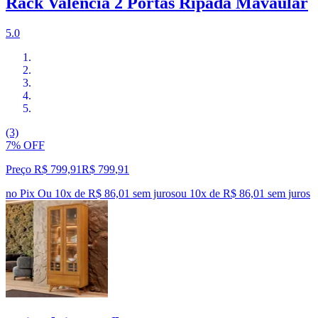
Rack Valencia 2 Portas Ripada Mavaular
5.0
(3)
7% OFF
Preço R$ 799,91
R$
799
,
91
no Pix
Ou 10x de R$ 86,01 sem juros
ou
10
x de
R$ 86,01
sem juros