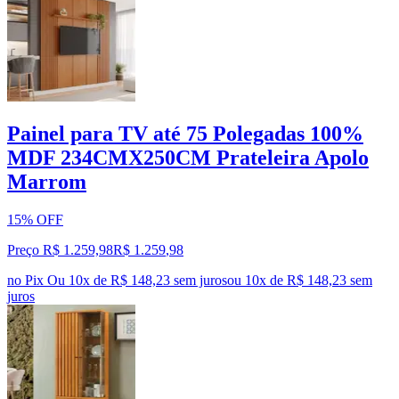
Painel para TV até 75 Polegadas 100%
MDF 234CMX250CM Prateleira Apolo
Marrom
15% OFF
Preço R$ 1.259,98
R$
1.259
,
98
no Pix
Ou 10x de R$ 148,23 sem juros
ou
10
x de
R$ 148,23
sem
juros