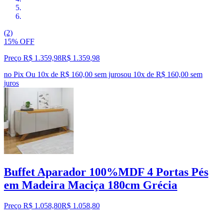
(2)
15% OFF
Preço R$ 1.359,98
R$
1.359
,
98
no Pix
Ou 10x de R$ 160,00 sem juros
ou
10
x de
R$ 160,00
sem
juros
Buffet Aparador 100%MDF 4 Portas Pés
em Madeira Maciça 180cm Grécia
Preço R$ 1.058,80
R$
1.058
,
80