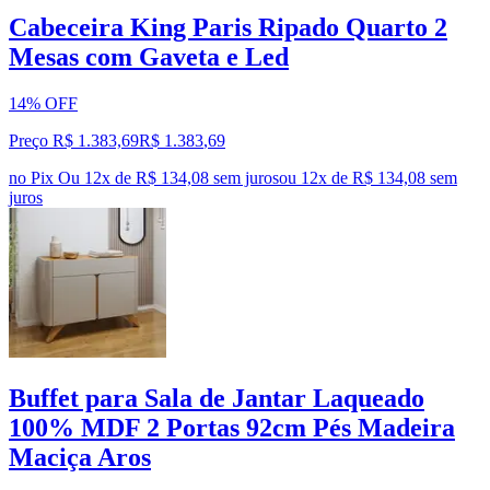
Cabeceira King Paris Ripado Quarto 2
Mesas com Gaveta e Led
14% OFF
Preço R$ 1.383,69
R$
1.383
,
69
no Pix
Ou 12x de R$ 134,08 sem juros
ou
12
x de
R$ 134,08
sem
juros
Buffet para Sala de Jantar Laqueado
100% MDF 2 Portas 92cm Pés Madeira
Maciça Aros