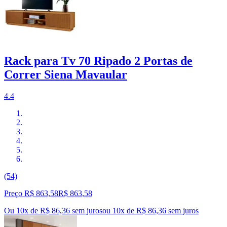
Rack para Tv 70 Ripado 2 Portas de
Correr Siena Mavaular
4.4
(54)
Preço R$ 863,58
R$
863
,
58
Ou 10x de R$ 86,36 sem juros
ou
10
x de
R$ 86,36
sem juros