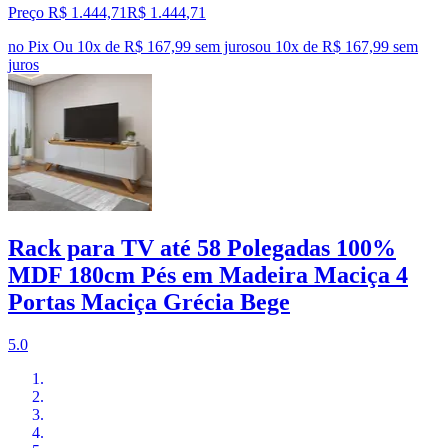
Preço R$ 1.444,71
R$
1.444
,
71
no Pix
Ou 10x de R$ 167,99 sem juros
ou
10
x de
R$ 167,99
sem
juros
Rack para TV até 58 Polegadas 100%
MDF 180cm Pés em Madeira Maciça 4
Portas Maciça Grécia Bege
5.0