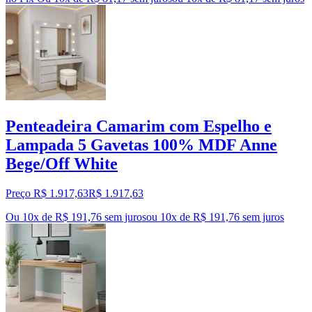
Penteadeira Camarim com Espelho e
Lampada 5 Gavetas 100% MDF Anne
Bege/Off White
Preço R$ 1.917,63
R$
1.917
,
63
Ou 10x de R$ 191,76 sem juros
ou
10
x de
R$ 191,76
sem juros