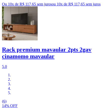
Ou 10x de R$ 117,65 sem juros
ou
10
x de
R$ 117,65
sem juros
Rack premium mavaular 2pts 2gav
cinamomo mavaular
5.0
(6)
14% OFF