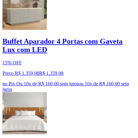
Buffet Aparador 4 Portas com Gaveta
Lux com LED
15% OFF
Preço R$ 1.359,98
R$
1.359
,
98
no Pix
Ou 10x de R$ 160,00 sem juros
ou
10
x de
R$ 160,00
sem
juros