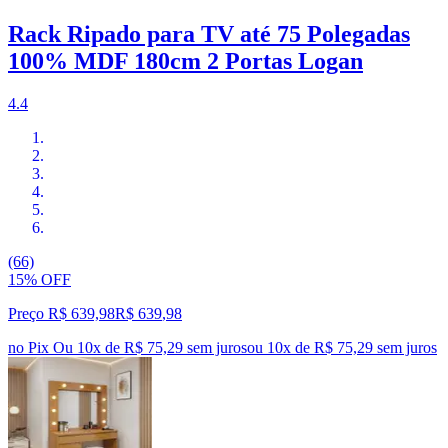
Rack Ripado para TV até 75 Polegadas
100% MDF 180cm 2 Portas Logan
4.4
(66)
15% OFF
Preço R$ 639,98
R$
639
,
98
no Pix
Ou 10x de R$ 75,29 sem juros
ou
10
x de
R$ 75,29
sem juros