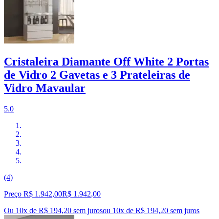
Cristaleira Diamante Off White 2 Portas
de Vidro 2 Gavetas e 3 Prateleiras de
Vidro Mavaular
5.0
(4)
Preço R$ 1.942,00
R$
1.942
,
00
Ou 10x de R$ 194,20 sem juros
ou
10
x de
R$ 194,20
sem juros