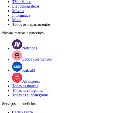
TV e Vídeo
Eletrodomésticos
Móveis
Informática
Moda
Todos os departamentos
Nossas marcas e parceiros
Netshoes
Epoca Cosméticos
KaBuM!
AliExpress
Todas as marcas
Todas as categorias
Todas as subcategorias
Serviços e benefícios
Cartão Luiza