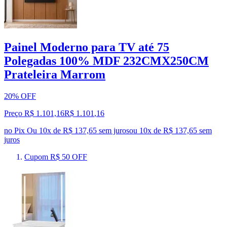
Painel Moderno para TV até 75
Polegadas 100% MDF 232CMX250CM
Prateleira Marrom
20% OFF
Preço R$ 1.101,16
R$
1.101
,
16
no Pix
Ou 10x de R$ 137,65 sem juros
ou
10
x de
R$ 137,65
sem
juros
Cupom R$ 50 OFF