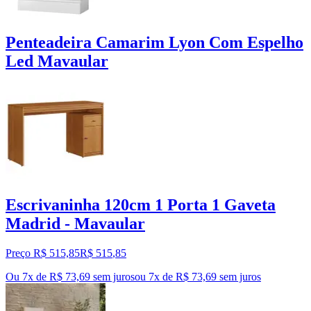
Penteadeira Camarim Lyon Com Espelho
Led Mavaular
Escrivaninha 120cm 1 Porta 1 Gaveta
Madrid - Mavaular
Preço R$ 515,85
R$
515
,
85
Ou 7x de R$ 73,69 sem juros
ou
7
x de
R$ 73,69
sem juros