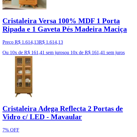
Cristaleira Versa 100% MDF 1 Porta
Ripada e 1 Gaveta Pés Madeira Maciça
Preço R$ 1.614,13
R$
1.614
,
13
Ou 10x de R$ 161,41 sem juros
ou
10
x de
R$ 161,41
sem juros
Cristaleira Adega Reflecta 2 Portas de
Vidro c/ LED - Mavaular
7% OFF