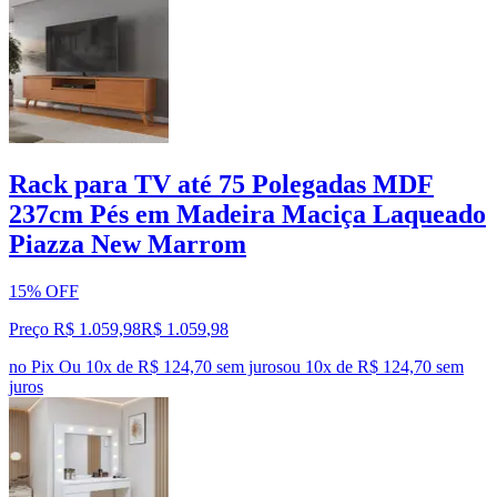
Rack para TV até 75 Polegadas MDF
237cm Pés em Madeira Maciça Laqueado
Piazza New Marrom
15% OFF
Preço R$ 1.059,98
R$
1.059
,
98
no Pix
Ou 10x de R$ 124,70 sem juros
ou
10
x de
R$ 124,70
sem
juros