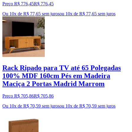
Preço R$ 776,45
R$
776
,
45
Ou 10x de R$ 77,65 sem juros
ou
10
x de
R$ 77,65
sem juros
Rack Ripado para TV até 65 Polegadas
100% MDF 160cm Pés em Madeira
Maciça 2 Portas Madrid Marrom
Preço R$ 705,86
R$
705
,
86
Ou 10x de R$ 70,59 sem juros
ou
10
x de
R$ 70,59
sem juros