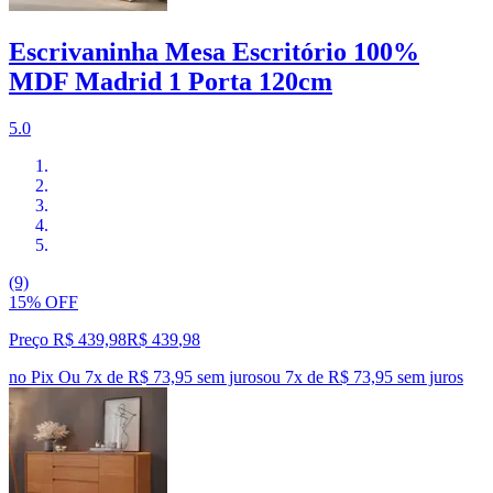
Escrivaninha Mesa Escritório 100%
MDF Madrid 1 Porta 120cm
5.0
(9)
15% OFF
Preço R$ 439,98
R$
439
,
98
no Pix
Ou 7x de R$ 73,95 sem juros
ou
7
x de
R$ 73,95
sem juros