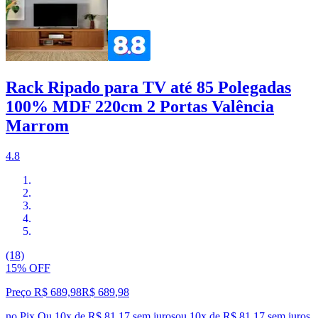
Rack Ripado para TV até 85 Polegadas
100% MDF 220cm 2 Portas Valência
Marrom
4.8
(18)
15% OFF
Preço R$ 689,98
R$
689
,
98
no Pix
Ou 10x de R$ 81,17 sem juros
ou
10
x de
R$ 81,17
sem juros