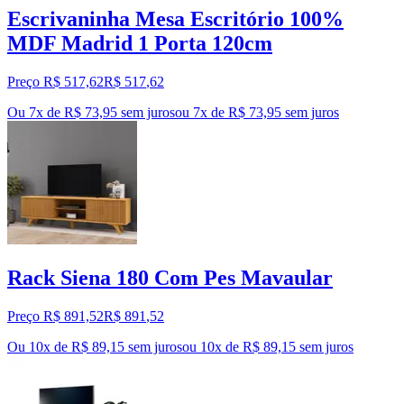
Escrivaninha Mesa Escritório 100%
MDF Madrid 1 Porta 120cm
Preço R$ 517,62
R$
517
,
62
Ou 7x de R$ 73,95 sem juros
ou
7
x de
R$ 73,95
sem juros
Rack Siena 180 Com Pes Mavaular
Preço R$ 891,52
R$
891
,
52
Ou 10x de R$ 89,15 sem juros
ou
10
x de
R$ 89,15
sem juros