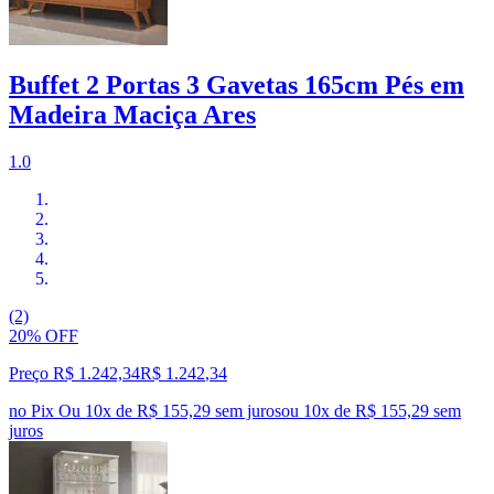
Buffet 2 Portas 3 Gavetas 165cm Pés em
Madeira Maciça Ares
1.0
(2)
20% OFF
Preço R$ 1.242,34
R$
1.242
,
34
no Pix
Ou 10x de R$ 155,29 sem juros
ou
10
x de
R$ 155,29
sem
juros