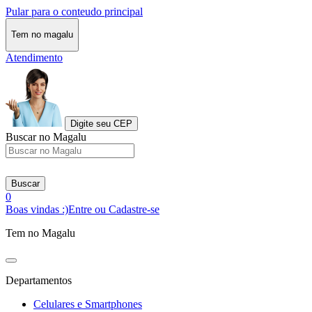
Pular para o conteudo principal
Tem no magalu
Atendimento
Digite seu CEP
Buscar no Magalu
Buscar
0
Boas vindas :)
Entre ou Cadastre-se
Tem no Magalu
Departamentos
Celulares e Smartphones