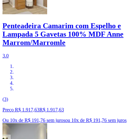
Penteadeira Camarim com Espelho e
Lampada 5 Gavetas 100% MDF Anne
Marrom/Marromle
3.0
(3)
Preço R$ 1.917,63
R$
1.917
,
63
Ou 10x de R$ 191,76 sem juros
ou
10
x de
R$ 191,76
sem juros