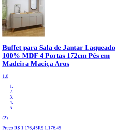
Buffet para Sala de Jantar Laqueado
100% MDF 4 Portas 172cm Pés em
Madeira Maciça Aros
1.0
(2)
Preço R$ 1.176,45
R$
1.176
,
45