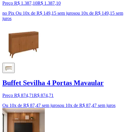
Preço R$ 1.387,10
R$
1.387
,
10
no Pix
Ou 10x de R$ 149,15 sem juros
ou
10
x de
R$ 149,15
sem
juros
Buffet Sevilha 4 Portas Mavaular
Preço R$ 874,71
R$
874
,
71
Ou 10x de R$ 87,47 sem juros
ou
10
x de
R$ 87,47
sem juros