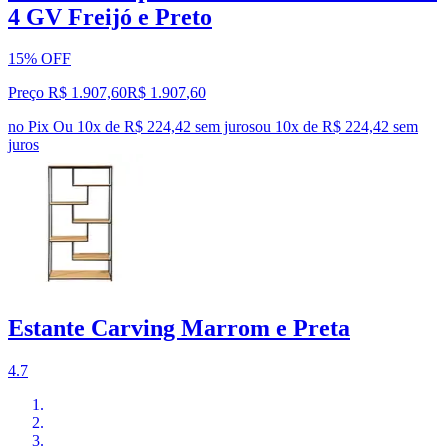
4 GV Freijó e Preto
15% OFF
Preço R$ 1.907,60
R$
1.907
,
60
no Pix
Ou 10x de R$ 224,42 sem juros
ou
10
x de
R$ 224,42
sem
juros
Estante Carving Marrom e Preta
4.7