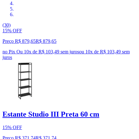
(30)
15% OFF
Preço R$ 879,65
R$
879
,
65
no Pix
Ou 10x de R$ 103,49 sem juros
ou
10
x de
R$ 103,49
sem
juros
Estante Studio III Preta 60 cm
15% OFF
Preço R$ 371,74
R$
371
,
74