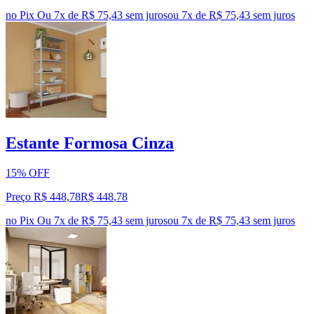
no Pix
Ou 7x de R$ 75,43 sem juros
ou
7
x de
R$ 75,43
sem juros
Estante Formosa Cinza
15% OFF
Preço R$ 448,78
R$
448
,
78
no Pix
Ou 7x de R$ 75,43 sem juros
ou
7
x de
R$ 75,43
sem juros