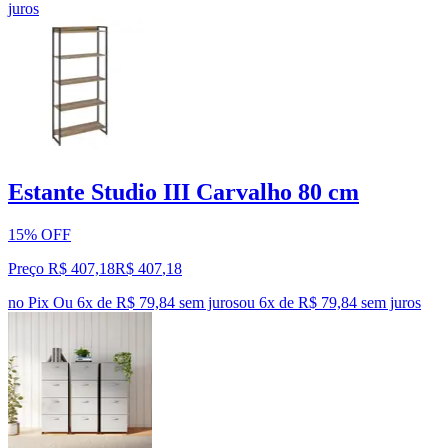
juros
Estante Studio III Carvalho 80 cm
15% OFF
Preço R$ 407,18
R$
407
,
18
no Pix
Ou 6x de R$ 79,84 sem juros
ou
6
x de
R$ 79,84
sem juros