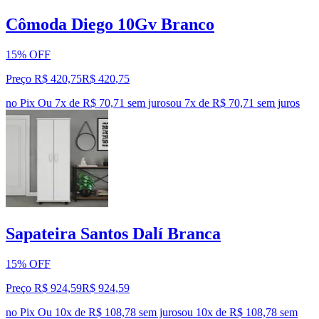
Cômoda Diego 10Gv Branco
15% OFF
Preço R$ 420,75
R$
420
,
75
no Pix
Ou 7x de R$ 70,71 sem juros
ou
7
x de
R$ 70,71
sem juros
Sapateira Santos Dalí Branca
15% OFF
Preço R$ 924,59
R$
924
,
59
no Pix
Ou 10x de R$ 108,78 sem juros
ou
10
x de
R$ 108,78
sem