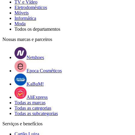
TV e Vídeo
Eletrodomésticos
Móveis
Informática
Moda
Todos os departamentos
Nossas marcas e parceiros
Netshoes
Epoca Cosméticos
KaBuM!
AliExpress
Todas as marcas
Todas as categorias
Todas as subcategorias
Serviços e benefícios
Cartão Luiza