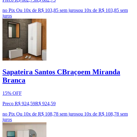
no Pix
Ou 10x de R$ 103,85 sem juros
ou
10
x de
R$ 103,85
sem
juros
Sapateira Santos CBraçoem Miranda
Branca
15% OFF
Preço R$ 924,59
R$
924
,
59
no Pix
Ou 10x de R$ 108,78 sem juros
ou
10
x de
R$ 108,78
sem
juros