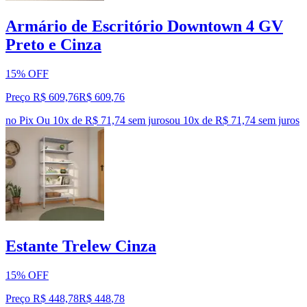
Armário de Escritório Downtown 4 GV
Preto e Cinza
15% OFF
Preço R$ 609,76
R$
609
,
76
no Pix
Ou 10x de R$ 71,74 sem juros
ou
10
x de
R$ 71,74
sem juros
Estante Trelew Cinza
15% OFF
Preço R$ 448,78
R$
448
,
78