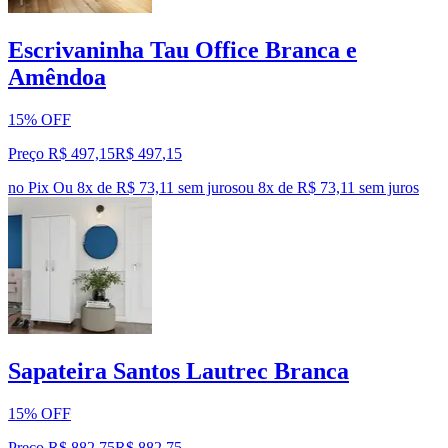
Escrivaninha Tau Office Branca e
Amêndoa
15% OFF
Preço R$ 497,15
R$
497
,
15
no Pix
Ou 8x de R$ 73,11 sem juros
ou
8
x de
R$ 73,11
sem juros
Sapateira Santos Lautrec Branca
15% OFF
Preço R$ 882,75
R$
882
,
75