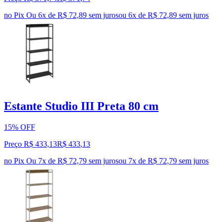
no Pix
Ou 6x de R$ 72,89 sem juros
ou
6
x de
R$ 72,89
sem juros
Estante Studio III Preta 80 cm
15% OFF
Preço R$ 433,13
R$
433
,
13
no Pix
Ou 7x de R$ 72,79 sem juros
ou
7
x de
R$ 72,79
sem juros