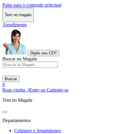
Pular para o conteudo principal
Tem no magalu
Atendimento
Digite seu CEP
Buscar no Magalu
Buscar
0
Boas vindas :)
Entre ou Cadastre-se
Tem no Magalu
Departamentos
Celulares e Smartphones