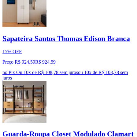
Sapateira Santos Thomas Edison Branca
15% OFF
Preço R$ 924,59
R$
924
,
59
no Pix
Ou 10x de R$ 108,78 sem juros
ou
10
x de
R$ 108,78
sem
juros
Guarda-Roupa Closet Modulado Clamart