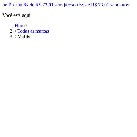
no Pix
Ou 6x de R$ 73,01 sem juros
ou
6
x de
R$ 73,01
sem juros
Você está aqui
Home
>
Todas as marcas
>
Mobly