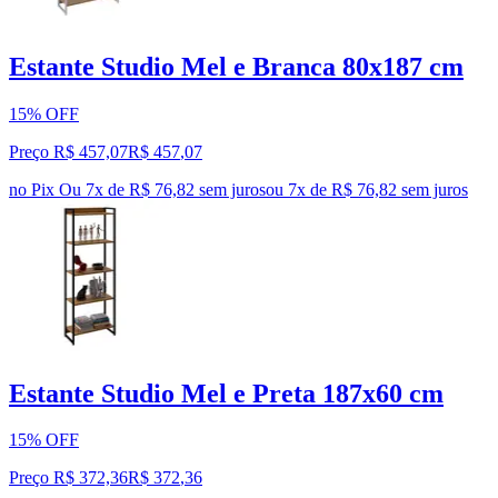
Estante Studio Mel e Branca 80x187 cm
15% OFF
Preço R$ 457,07
R$
457
,
07
no Pix
Ou 7x de R$ 76,82 sem juros
ou
7
x de
R$ 76,82
sem juros
Estante Studio Mel e Preta 187x60 cm
15% OFF
Preço R$ 372,36
R$
372
,
36