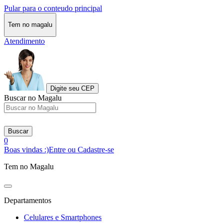
Pular para o conteudo principal
Tem no magalu
Atendimento
Digite seu CEP
Buscar no Magalu
Buscar
0
Boas vindas :)
Entre ou Cadastre-se
Tem no Magalu
Departamentos
Celulares e Smartphones