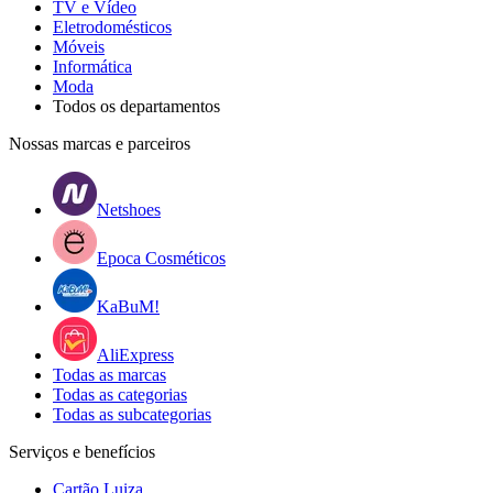
TV e Vídeo
Eletrodomésticos
Móveis
Informática
Moda
Todos os departamentos
Nossas marcas e parceiros
Netshoes
Epoca Cosméticos
KaBuM!
AliExpress
Todas as marcas
Todas as categorias
Todas as subcategorias
Serviços e benefícios
Cartão Luiza