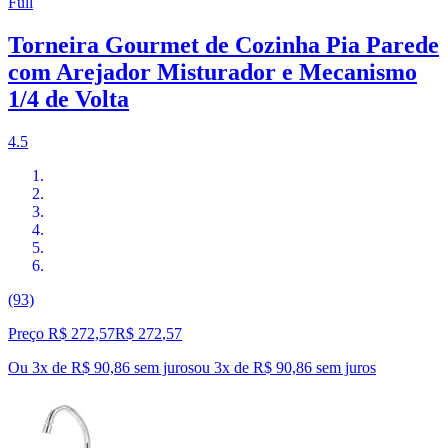
Full
Torneira Gourmet de Cozinha Pia Parede
com Arejador Misturador e Mecanismo
1/4 de Volta
4.5
(93)
Preço R$ 272,57
R$
272
,
57
Ou 3x de R$ 90,86 sem juros
ou
3
x de
R$ 90,86
sem juros