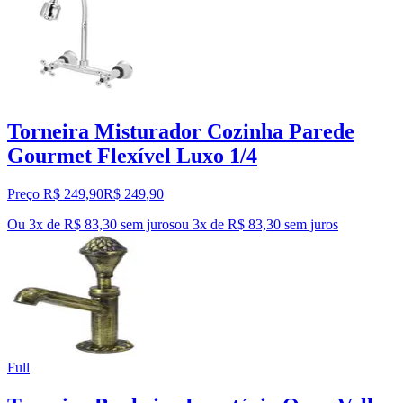
Torneira Misturador Cozinha Parede
Gourmet Flexível Luxo 1/4
Preço R$ 249,90
R$
249
,
90
Ou 3x de R$ 83,30 sem juros
ou
3
x de
R$ 83,30
sem juros
Full