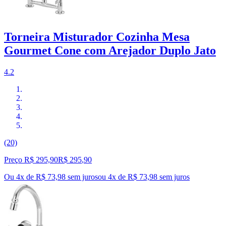
Torneira Misturador Cozinha Mesa
Gourmet Cone com Arejador Duplo Jato
4.2
(20)
Preço R$ 295,90
R$
295
,
90
Ou 4x de R$ 73,98 sem juros
ou
4
x de
R$ 73,98
sem juros