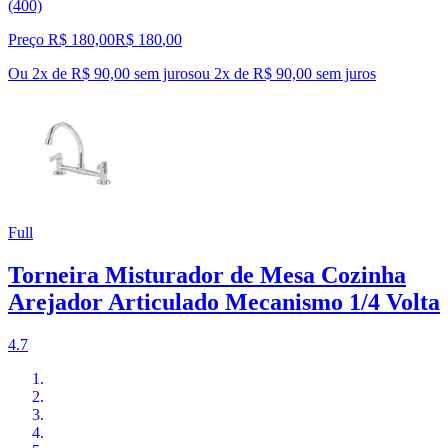
(400)
Preço R$ 180,00
R$
180
,
00
Ou 2x de R$ 90,00 sem juros
ou
2
x de
R$ 90,00
sem juros
Full
Torneira Misturador de Mesa Cozinha
Arejador Articulado Mecanismo 1/4 Volta
4.7