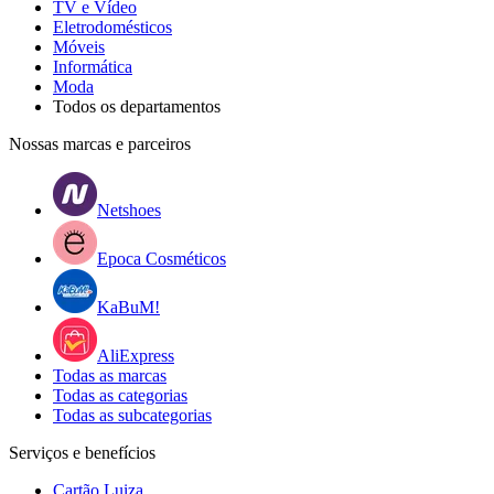
TV e Vídeo
Eletrodomésticos
Móveis
Informática
Moda
Todos os departamentos
Nossas marcas e parceiros
Netshoes
Epoca Cosméticos
KaBuM!
AliExpress
Todas as marcas
Todas as categorias
Todas as subcategorias
Serviços e benefícios
Cartão Luiza