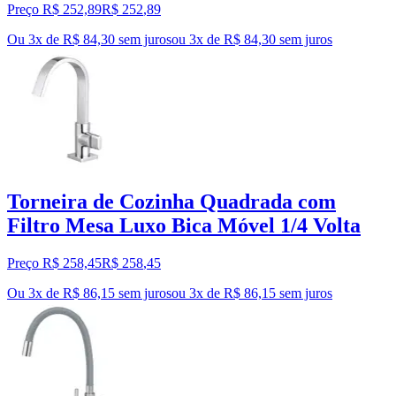
Preço R$ 252,89
R$
252
,
89
Ou 3x de R$ 84,30 sem juros
ou
3
x de
R$ 84,30
sem juros
Torneira de Cozinha Quadrada com
Filtro Mesa Luxo Bica Móvel 1/4 Volta
Preço R$ 258,45
R$
258
,
45
Ou 3x de R$ 86,15 sem juros
ou
3
x de
R$ 86,15
sem juros