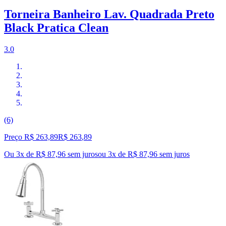
Torneira Banheiro Lav. Quadrada Preto
Black Pratica Clean
3.0
(6)
Preço R$ 263,89
R$
263
,
89
Ou 3x de R$ 87,96 sem juros
ou
3
x de
R$ 87,96
sem juros