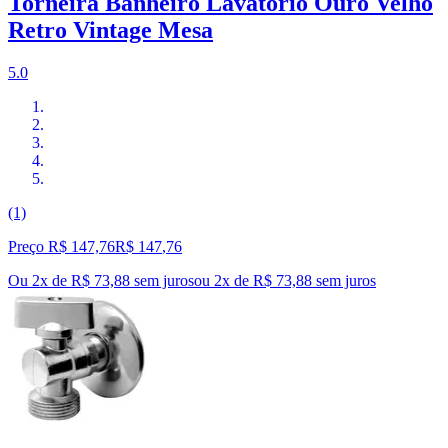
Torneira Banheiro Lavatório Ouro Velho
Retro Vintage Mesa
5.0
(1)
Preço R$ 147,76
R$
147
,
76
Ou 2x de R$ 73,88 sem juros
ou
2
x de
R$ 73,88
sem juros