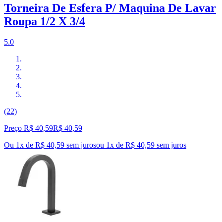
Torneira De Esfera P/ Maquina De Lavar
Roupa 1/2 X 3/4
5.0
(22)
Preço R$ 40,59
R$
40
,
59
Ou 1x de R$ 40,59 sem juros
ou
1
x de
R$ 40,59
sem juros