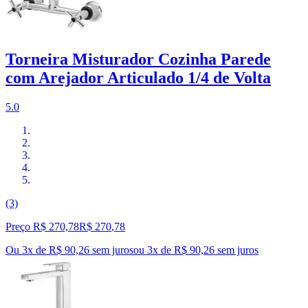
Torneira Misturador Cozinha Parede
com Arejador Articulado 1/4 de Volta
5.0
(3)
Preço R$ 270,78
R$
270
,
78
Ou 3x de R$ 90,26 sem juros
ou
3
x de
R$ 90,26
sem juros