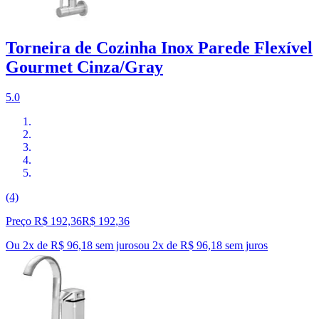
Torneira de Cozinha Inox Parede Flexível
Gourmet Cinza/Gray
5.0
(4)
Preço R$ 192,36
R$
192
,
36
Ou 2x de R$ 96,18 sem juros
ou
2
x de
R$ 96,18
sem juros