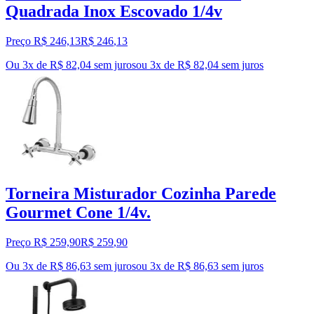
Quadrada Inox Escovado 1/4v
Preço R$ 246,13
R$
246
,
13
Ou 3x de R$ 82,04 sem juros
ou
3
x de
R$ 82,04
sem juros
Torneira Misturador Cozinha Parede
Gourmet Cone 1/4v.
Preço R$ 259,90
R$
259
,
90
Ou 3x de R$ 86,63 sem juros
ou
3
x de
R$ 86,63
sem juros