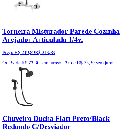
Torneira Misturador Parede Cozinha
Arejador Articulado 1/4v.
Preço R$ 219,89
R$
219
,
89
Ou 3x de R$ 73,30 sem juros
ou
3
x de
R$ 73,30
sem juros
Chuveiro Ducha Flatt Preto/Black
Redondo C/Desviador