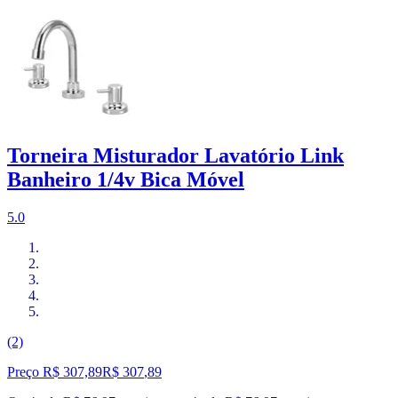
Torneira Misturador Lavatório Link
Banheiro 1/4v Bica Móvel
5.0
(2)
Preço R$ 307,89
R$
307
,
89