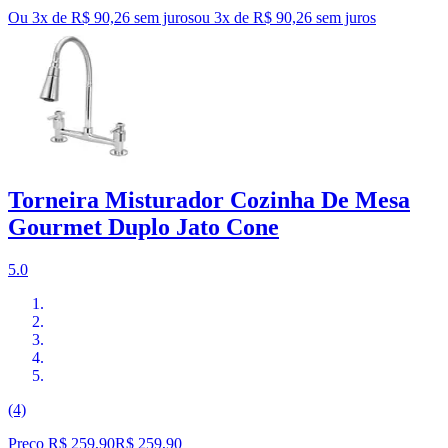
Ou 3x de R$ 90,26 sem juros
ou
3
x de
R$ 90,26
sem juros
Torneira Misturador Cozinha De Mesa
Gourmet Duplo Jato Cone
5.0
(4)
Preço R$ 259,90
R$
259
,
90