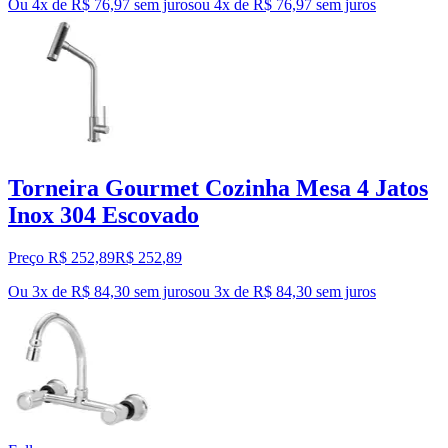
Ou 4x de R$ 76,97 sem juros
ou
4
x de
R$ 76,97
sem juros
Torneira Gourmet Cozinha Mesa 4 Jatos
Inox 304 Escovado
Preço R$ 252,89
R$
252
,
89
Ou 3x de R$ 84,30 sem juros
ou
3
x de
R$ 84,30
sem juros