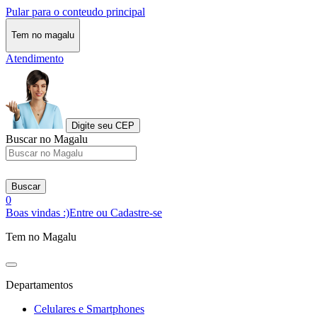
Pular para o conteudo principal
Tem no magalu
Atendimento
Digite seu CEP
Buscar no Magalu
Buscar
0
Boas vindas :)
Entre ou Cadastre-se
Tem no Magalu
Departamentos
Celulares e Smartphones