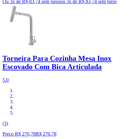
Ou 3x de R$ 83,74 sem juros
ou
3
x de
R$ 83,74
sem juros
Torneira Para Cozinha Mesa Inox
Escovado Com Bica Articulada
5.0
(3)
Preço R$ 270,78
R$
270
,
78