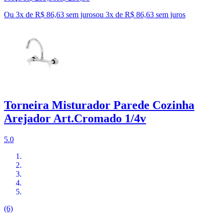
Ou 3x de R$ 86,63 sem juros
ou
3
x de
R$ 86,63
sem juros
Torneira Misturador Parede Cozinha
Arejador Art.Cromado 1/4v
5.0
(6)