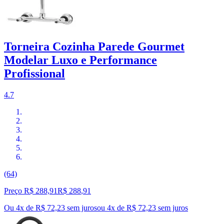
Torneira Cozinha Parede Gourmet
Modelar Luxo e Performance
Profissional
4.7
(64)
Preço R$ 288,91
R$
288
,
91
Ou 4x de R$ 72,23 sem juros
ou
4
x de
R$ 72,23
sem juros