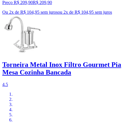
Preço R$ 209,90
R$
209
,
90
Ou 2x de R$ 104,95 sem juros
ou
2
x de
R$ 104,95
sem juros
Torneira Metal Inox Filtro Gourmet Pia
Mesa Cozinha Bancada
4.5