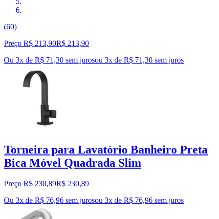
(60)
Preço R$ 213,90
R$
213
,
90
Ou 3x de R$ 71,30 sem juros
ou
3
x de
R$ 71,30
sem juros
Torneira para Lavatório Banheiro Preta
Bica Móvel Quadrada Slim
Preço R$ 230,89
R$
230
,
89
Ou 3x de R$ 76,96 sem juros
ou
3
x de
R$ 76,96
sem juros