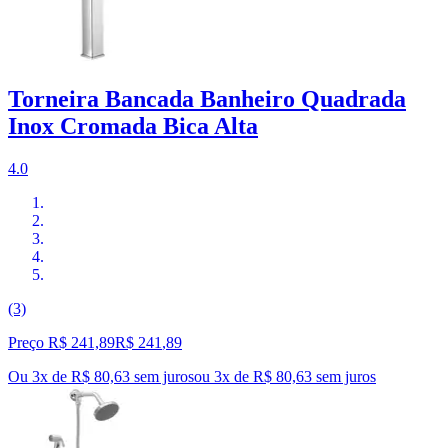
Torneira Bancada Banheiro Quadrada
Inox Cromada Bica Alta
4.0
(3)
Preço R$ 241,89
R$
241
,
89
Ou 3x de R$ 80,63 sem juros
ou
3
x de
R$ 80,63
sem juros