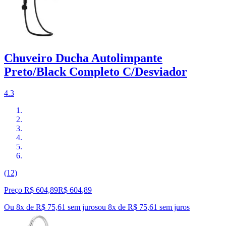
Chuveiro Ducha Autolimpante
Preto/Black Completo C/Desviador
4.3
(12)
Preço R$ 604,89
R$
604
,
89
Ou 8x de R$ 75,61 sem juros
ou
8
x de
R$ 75,61
sem juros