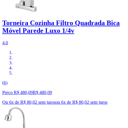
Torneira Cozinha Filtro Quadrada Bica
Móvel Parede Luxo 1/4v
4.0
(6)
Preço R$ 480,09
R$
480
,
09
Ou 6x de R$ 80,02 sem juros
ou
6
x de
R$ 80,02
sem juros