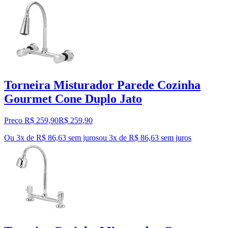
Torneira Misturador Parede Cozinha
Gourmet Cone Duplo Jato
Preço R$ 259,90
R$
259
,
90
Ou 3x de R$ 86,63 sem juros
ou
3
x de
R$ 86,63
sem juros