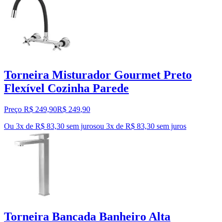
Torneira Misturador Gourmet Preto
Flexível Cozinha Parede
Preço R$ 249,90
R$
249
,
90
Ou 3x de R$ 83,30 sem juros
ou
3
x de
R$ 83,30
sem juros
Torneira Bancada Banheiro Alta