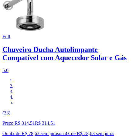
Full
Chuveiro Ducha Autolimpante
Compatível com Aquecedor Solar e Gás
5.0
(33)
Preço R$ 314,51
R$
314
,
51
Ou 4x de R$ 78,63 sem juros
ou
4
x de
R$ 78,63
sem juros