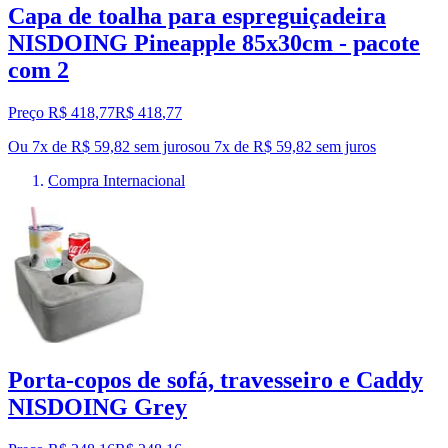
Capa de toalha para espreguiçadeira
NISDOING Pineapple 85x30cm - pacote
com 2
Preço R$ 418,77
R$
418
,
77
Ou 7x de R$ 59,82 sem juros
ou
7
x de
R$ 59,82
sem juros
Compra Internacional
Porta-copos de sofá, travesseiro e Caddy
NISDOING Grey