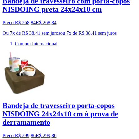
Bandeja de travesseiro com porta-copos
NISDOING preta 24x24x10 cm
Preço R$ 268,84
R$
268
,
84
Ou 7x de R$ 38,41 sem juros
ou
7
x de
R$ 38,41
sem juros
Compra Internacional
Bandeja de travesseiro porta-copos
NISDOING 24x24x10 cm à prova de
derramamento
Preço R$ 299,86
R$
299
,
86