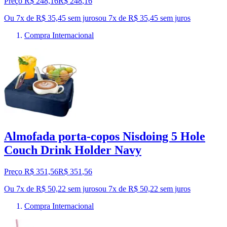
Preço R$ 248,16
R$
248
,
16
Ou 7x de R$ 35,45 sem juros
ou
7
x de
R$ 35,45
sem juros
Compra Internacional
Almofada porta-copos Nisdoing 5 Hole
Couch Drink Holder Navy
Preço R$ 351,56
R$
351
,
56
Ou 7x de R$ 50,22 sem juros
ou
7
x de
R$ 50,22
sem juros
Compra Internacional