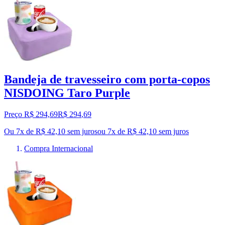
Bandeja de travesseiro com porta-copos
NISDOING Taro Purple
Preço R$ 294,69
R$
294
,
69
Ou 7x de R$ 42,10 sem juros
ou
7
x de
R$ 42,10
sem juros
Compra Internacional