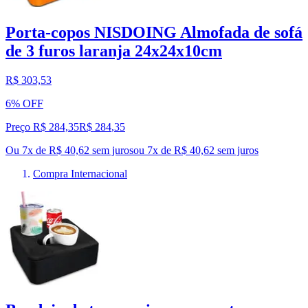
Porta-copos NISDOING Almofada de sofá
de 3 furos laranja 24x24x10cm
R$ 303,53
6% OFF
Preço R$ 284,35
R$
284
,
35
Ou 7x de R$ 40,62 sem juros
ou
7
x de
R$ 40,62
sem juros
Compra Internacional