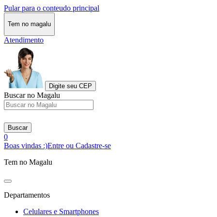
Pular para o conteudo principal
Tem no magalu
Atendimento
Digite seu CEP
Buscar no Magalu
Buscar
0
Boas vindas :)
Entre ou Cadastre-se
Tem no Magalu
Departamentos
Celulares e Smartphones