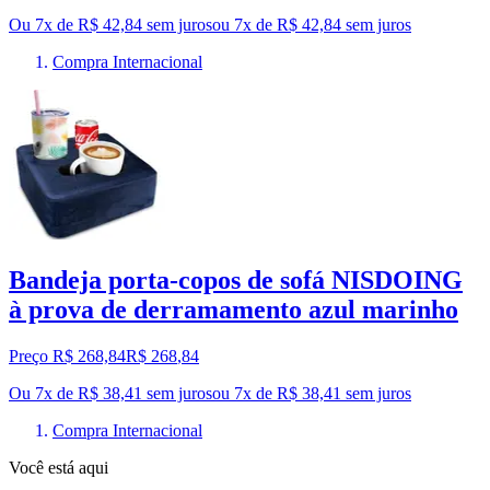
Ou 7x de R$ 42,84 sem juros
ou
7
x de
R$ 42,84
sem juros
Compra Internacional
Bandeja porta-copos de sofá NISDOING
à prova de derramamento azul marinho
Preço R$ 268,84
R$
268
,
84
Ou 7x de R$ 38,41 sem juros
ou
7
x de
R$ 38,41
sem juros
Compra Internacional
Você está aqui