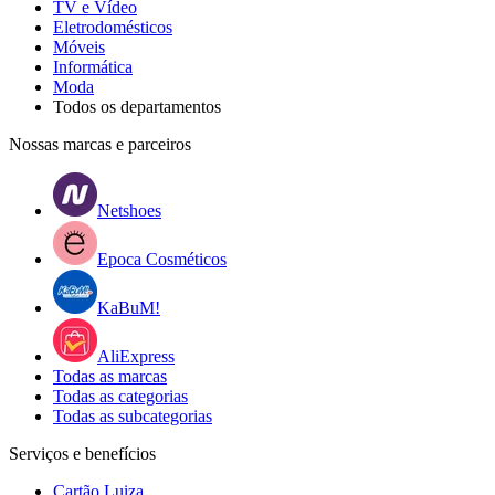
TV e Vídeo
Eletrodomésticos
Móveis
Informática
Moda
Todos os departamentos
Nossas marcas e parceiros
Netshoes
Epoca Cosméticos
KaBuM!
AliExpress
Todas as marcas
Todas as categorias
Todas as subcategorias
Serviços e benefícios
Cartão Luiza