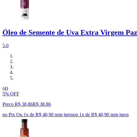
Óleo de Semente de Uva Extra Virgem Pa
5.0
(4)
5% OFF
Preço R$ 38,86
R$
38
,
86
no Pix
Ou 1x de R$ 40,90 sem juros
ou
1
x de
R$ 40,90
sem juros