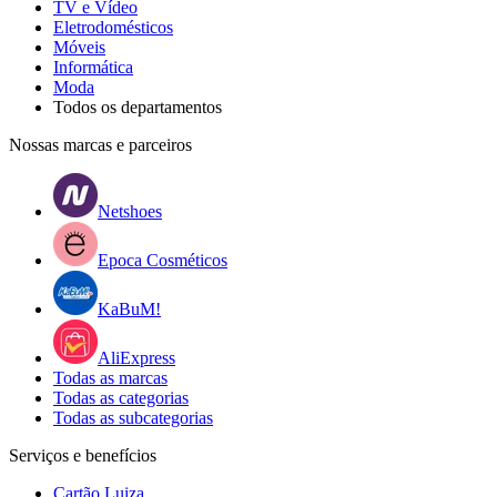
TV e Vídeo
Eletrodomésticos
Móveis
Informática
Moda
Todos os departamentos
Nossas marcas e parceiros
Netshoes
Epoca Cosméticos
KaBuM!
AliExpress
Todas as marcas
Todas as categorias
Todas as subcategorias
Serviços e benefícios
Cartão Luiza