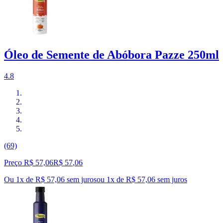
Óleo de Semente de Abóbora Pazze 250ml
4.8
(69)
Preço R$ 57,06
R$
57
,
06
Ou 1x de R$ 57,06 sem juros
ou
1
x de
R$ 57,06
sem juros