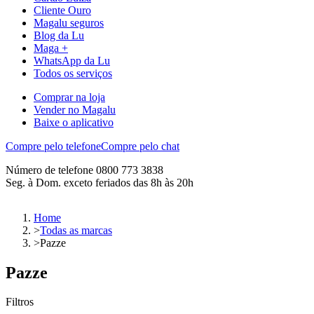
Cliente Ouro
Magalu seguros
Blog da Lu
Maga +
WhatsApp da Lu
Todos os serviços
Comprar na loja
Vender no Magalu
Baixe o aplicativo
Compre pelo telefone
Compre pelo chat
Número de telefone 0800 773 3838
Seg. à Dom. exceto feriados das 8h às 20h
Home
>
Todas as marcas
>
Pazze
Pazze
Filtros