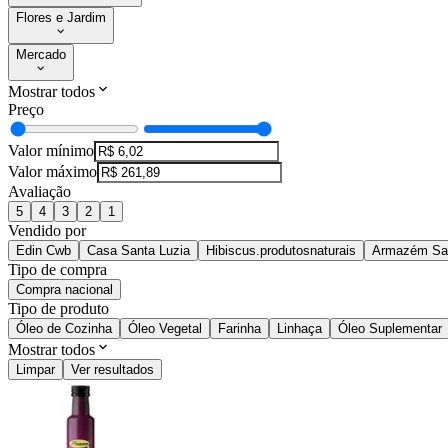
Flores e Jardim
Mercado
Mostrar todos
Preço
Valor mínimo
Valor máximo
Avaliação
5
4
3
2
1
Vendido por
Edin Cwb
Casa Santa Luzia
Hibiscus.produtosnaturais
Armazém San
Tipo de compra
Compra nacional
Tipo de produto
Óleo de Cozinha
Óleo Vegetal
Farinha
Linhaça
Óleo Suplementar
Mostrar todos
Limpar
Ver resultados