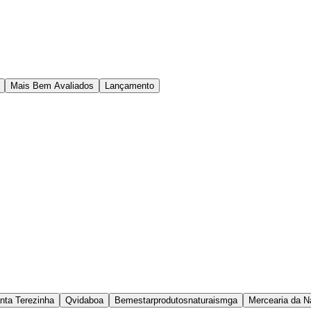
Mais Bem Avaliados
Lançamento
ta Terezinha
Qvidaboa
Bemestarprodutosnaturaismga
Mercearia da N