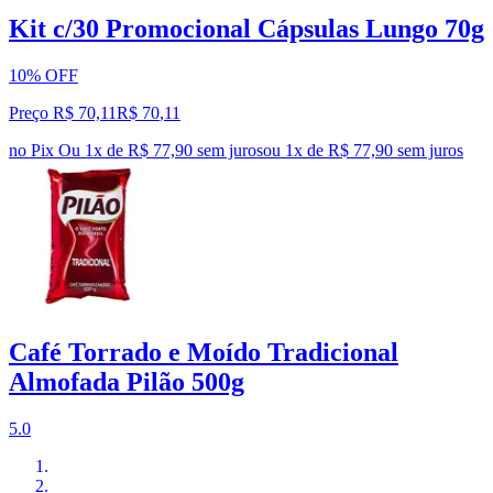
Kit c/30 Promocional Cápsulas Lungo 70g
10% OFF
Preço R$ 70,11
R$
70
,
11
no Pix
Ou 1x de R$ 77,90 sem juros
ou
1
x de
R$ 77,90
sem juros
Café Torrado e Moído Tradicional
Almofada Pilão 500g
5.0