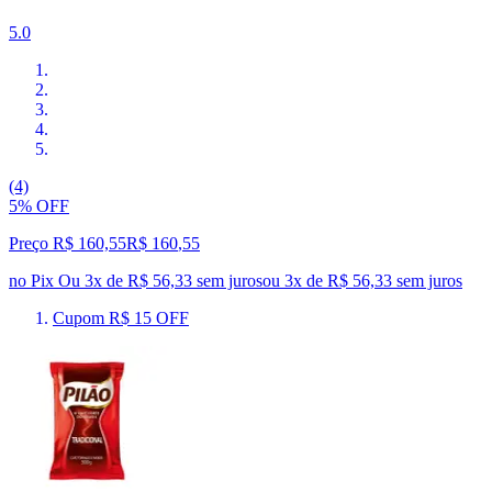
5.0
(4)
5% OFF
Preço R$ 160,55
R$
160
,
55
no Pix
Ou 3x de R$ 56,33 sem juros
ou
3
x de
R$ 56,33
sem juros
Cupom R$ 15 OFF