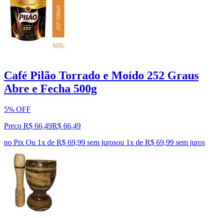
Café Pilão Torrado e Moído 252 Graus
Abre e Fecha 500g
5% OFF
Preço R$ 66,49
R$
66
,
49
no Pix
Ou 1x de R$ 69,99 sem juros
ou
1
x de
R$ 69,99
sem juros