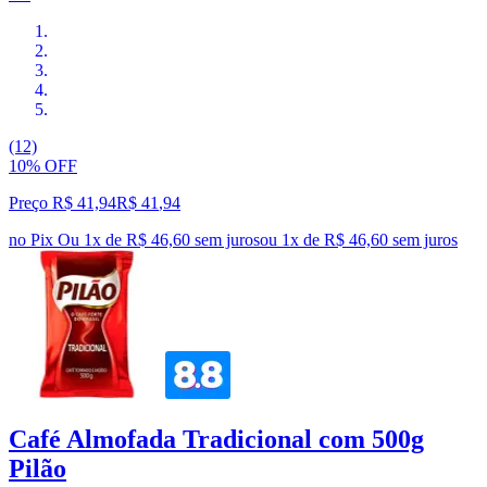
(12)
10% OFF
Preço R$ 41,94
R$
41
,
94
no Pix
Ou 1x de R$ 46,60 sem juros
ou
1
x de
R$ 46,60
sem juros
Café Almofada Tradicional com 500g
Pilão