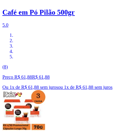
Café em Pó Pilão 500gr
5.0
(8)
Preço R$ 61,88
R$
61
,
88
Ou 1x de R$ 61,88 sem juros
ou
1
x de
R$ 61,88
sem juros