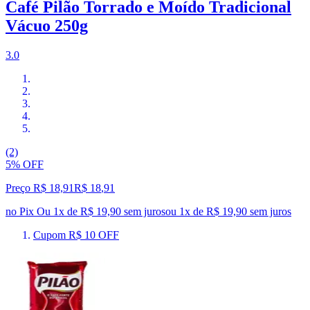
Café Pilão Torrado e Moído Tradicional
Vácuo 250g
3.0
(2)
5% OFF
Preço R$ 18,91
R$
18
,
91
no Pix
Ou 1x de R$ 19,90 sem juros
ou
1
x de
R$ 19,90
sem juros
Cupom R$ 10 OFF