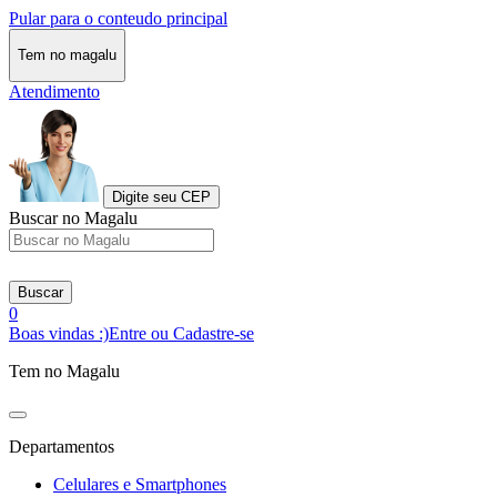
Pular para o conteudo principal
Tem no magalu
Atendimento
Digite seu CEP
Buscar no Magalu
Buscar
0
Boas vindas :)
Entre ou Cadastre-se
Tem no Magalu
Departamentos
Celulares e Smartphones