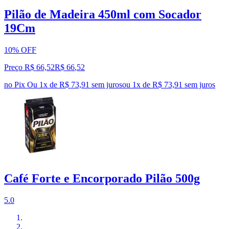
Pilão de Madeira 450ml com Socador
19Cm
10% OFF
Preço R$ 66,52
R$
66
,
52
no Pix
Ou 1x de R$ 73,91 sem juros
ou
1
x de
R$ 73,91
sem juros
Café Forte e Encorporado Pilão 500g
5.0