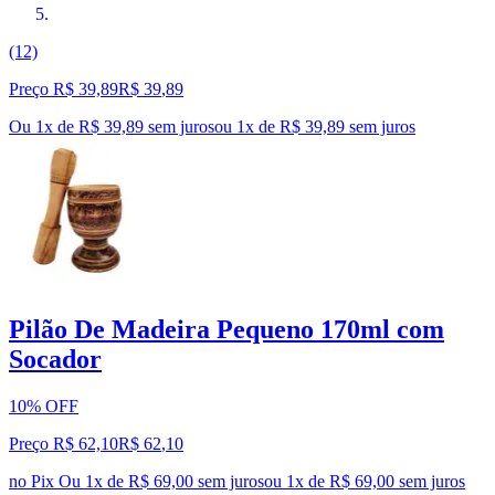
(12)
Preço R$ 39,89
R$
39
,
89
Ou 1x de R$ 39,89 sem juros
ou
1
x de
R$ 39,89
sem juros
Pilão De Madeira Pequeno 170ml com
Socador
10% OFF
Preço R$ 62,10
R$
62
,
10
no Pix
Ou 1x de R$ 69,00 sem juros
ou
1
x de
R$ 69,00
sem juros