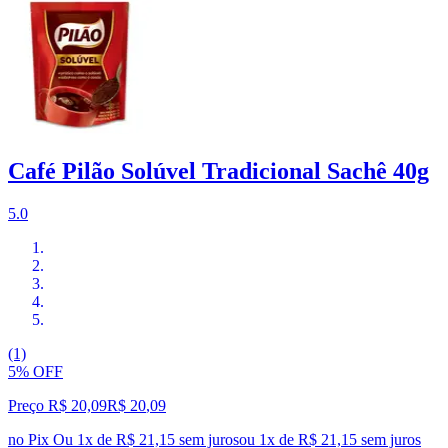
Café Pilão Solúvel Tradicional Sachê 40g
5.0
(1)
5% OFF
Preço R$ 20,09
R$
20
,
09
no Pix
Ou 1x de R$ 21,15 sem juros
ou
1
x de
R$ 21,15
sem juros