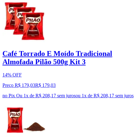
Café Torrado E Moído Tradicional
Almofada Pilão 500g Kit 3
14% OFF
Preço R$ 179,03
R$
179
,
03
no Pix
Ou 1x de R$ 208,17 sem juros
ou
1
x de
R$ 208,17
sem juros