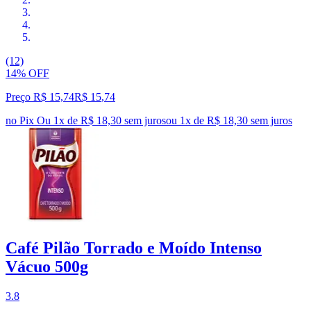
(12)
14% OFF
Preço R$ 15,74
R$
15
,
74
no Pix
Ou 1x de R$ 18,30 sem juros
ou
1
x de
R$ 18,30
sem juros
Café Pilão Torrado e Moído Intenso
Vácuo 500g
3.8