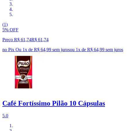
(1)
5% OFF
Preço R$ 61,74
R$
61
,
74
no Pix
Ou 1x de R$ 64,99 sem juros
ou
1
x de
R$ 64,99
sem juros
Café Fortíssimo Pilão 10 Cápsulas
5.0