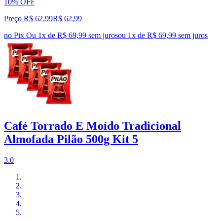
10% OFF
Preço R$ 62,99
R$
62
,
99
no Pix
Ou 1x de R$ 69,99 sem juros
ou
1
x de
R$ 69,99
sem juros
Café Torrado E Moído Tradicional
Almofada Pilão 500g Kit 5
3.0