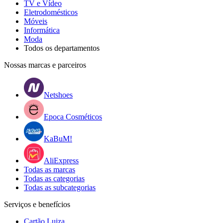
TV e Vídeo
Eletrodomésticos
Móveis
Informática
Moda
Todos os departamentos
Nossas marcas e parceiros
Netshoes
Epoca Cosméticos
KaBuM!
AliExpress
Todas as marcas
Todas as categorias
Todas as subcategorias
Serviços e benefícios
Cartão Luiza