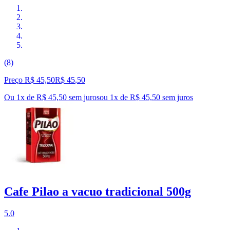
(8)
Preço R$ 45,50
R$
45
,
50
Ou 1x de R$ 45,50 sem juros
ou
1
x de
R$ 45,50
sem juros
Cafe Pilao a vacuo tradicional 500g
5.0