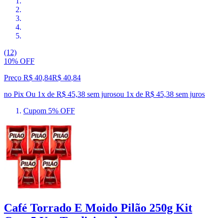
(12)
10% OFF
Preço R$ 40,84
R$
40
,
84
no Pix
Ou 1x de R$ 45,38 sem juros
ou
1
x de
R$ 45,38
sem juros
Cupom 5% OFF
Café Torrado E Moido Pilão 250g Kit