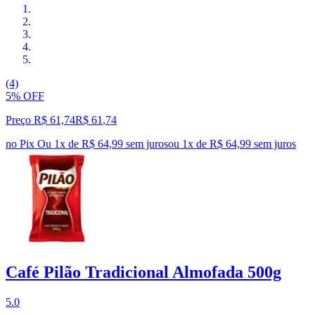
(4)
5% OFF
Preço R$ 61,74
R$
61
,
74
no Pix
Ou 1x de R$ 64,99 sem juros
ou
1
x de
R$ 64,99
sem juros
Café Pilão Tradicional Almofada 500g
5.0