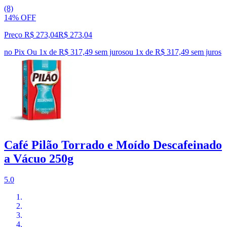
(8)
14% OFF
Preço R$ 273,04
R$
273
,
04
no Pix
Ou 1x de R$ 317,49 sem juros
ou
1
x de
R$ 317,49
sem juros
Café Pilão Torrado e Moído Descafeinado
a Vácuo 250g
5.0