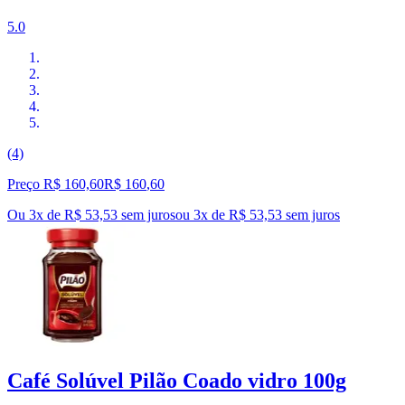
5.0
(4)
Preço R$ 160,60
R$
160
,
60
Ou 3x de R$ 53,53 sem juros
ou
3
x de
R$ 53,53
sem juros
Café Solúvel Pilão Coado vidro 100g