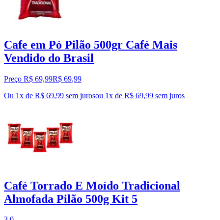
Cafe em Pó Pilão 500gr Café Mais
Vendido do Brasil
Preço R$ 69,99
R$
69
,
99
Ou 1x de R$ 69,99 sem juros
ou
1
x de
R$ 69,99
sem juros
Café Torrado E Moído Tradicional
Almofada Pilão 500g Kit 5
3.0