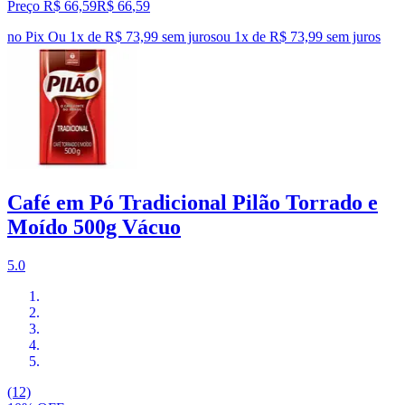
Preço R$ 66,59
R$
66
,
59
no Pix
Ou 1x de R$ 73,99 sem juros
ou
1
x de
R$ 73,99
sem juros
Café em Pó Tradicional Pilão Torrado e
Moído 500g Vácuo
5.0
(12)