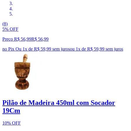
(8)
5% OFF
Preço R$ 56,99
R$
56
,
99
no Pix
Ou 1x de R$ 59,99 sem juros
ou
1
x de
R$ 59,99
sem juros
Pilão de Madeira 450ml com Socador
19Cm
10% OFF