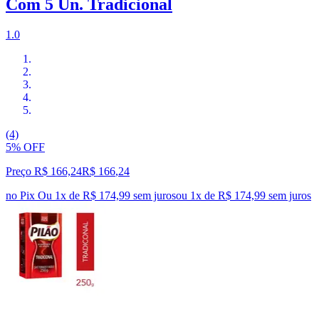
Com 5 Un. Tradicional
1.0
(4)
5% OFF
Preço R$ 166,24
R$
166
,
24
no Pix
Ou 1x de R$ 174,99 sem juros
ou
1
x de
R$ 174,99
sem juros