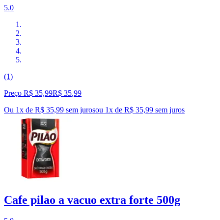
5.0
(1)
Preço R$ 35,99
R$
35
,
99
Ou 1x de R$ 35,99 sem juros
ou
1
x de
R$ 35,99
sem juros
Cafe pilao a vacuo extra forte 500g