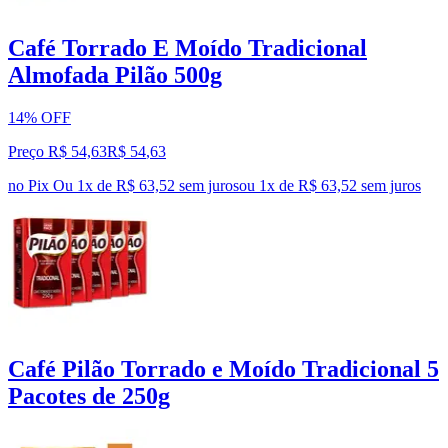
Café Torrado E Moído Tradicional
Almofada Pilão 500g
14% OFF
Preço R$ 54,63
R$
54
,
63
no Pix
Ou 1x de R$ 63,52 sem juros
ou
1
x de
R$ 63,52
sem juros
Café Pilão Torrado e Moído Tradicional 5
Pacotes de 250g