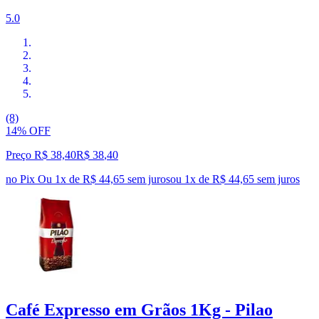
5.0
(8)
14% OFF
Preço R$ 38,40
R$
38
,
40
no Pix
Ou 1x de R$ 44,65 sem juros
ou
1
x de
R$ 44,65
sem juros
Café Expresso em Grãos 1Kg - Pilao