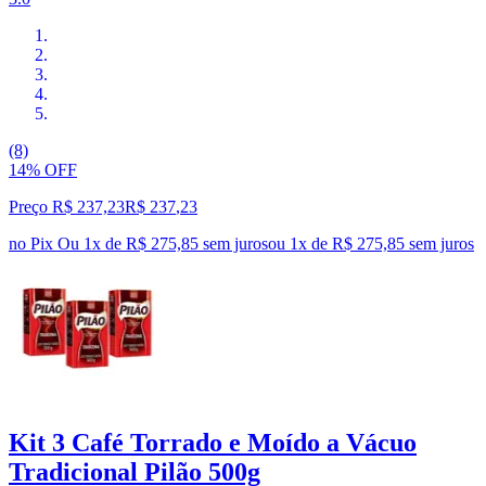
(8)
14% OFF
Preço R$ 237,23
R$
237
,
23
no Pix
Ou 1x de R$ 275,85 sem juros
ou
1
x de
R$ 275,85
sem juros
Kit 3 Café Torrado e Moído a Vácuo
Tradicional Pilão 500g