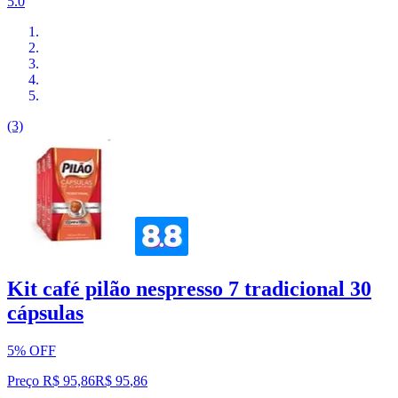
5.0
(3)
Kit café pilão nespresso 7 tradicional 30
cápsulas
5% OFF
Preço R$ 95,86
R$
95
,
86