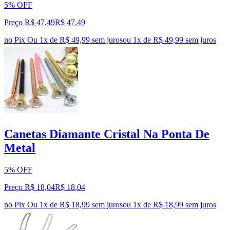
5% OFF
Preço R$ 47,49
R$
47
,
49
no Pix
Ou 1x de R$ 49,99 sem juros
ou
1
x de
R$ 49,99
sem juros
Canetas Diamante Cristal Na Ponta De
Metal
5% OFF
Preço R$ 18,04
R$
18
,
04
no Pix
Ou 1x de R$ 18,99 sem juros
ou
1
x de
R$ 18,99
sem juros