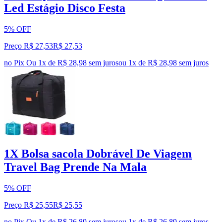
Led Estágio Disco Festa
5% OFF
Preço R$ 27,53
R$
27
,
53
no Pix
Ou 1x de R$ 28,98 sem juros
ou
1
x de
R$ 28,98
sem juros
1X Bolsa sacola Dobrável De Viagem
Travel Bag Prende Na Mala
5% OFF
Preço R$ 25,55
R$
25
,
55
no Pix
Ou 1x de R$ 26,89 sem juros
ou
1
x de
R$ 26,89
sem juros