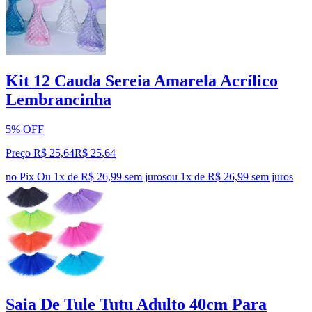
Kit 12 Cauda Sereia Amarela Acrílico
Lembrancinha
5% OFF
Preço R$ 25,64
R$
25
,
64
no Pix
Ou 1x de R$ 26,99 sem juros
ou
1
x de
R$ 26,99
sem juros
Saia De Tule Tutu Adulto 40cm Para