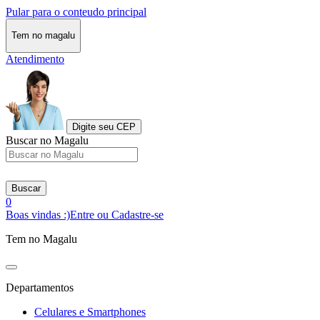
Pular para o conteudo principal
Tem no magalu
Atendimento
Digite seu CEP
Buscar no Magalu
Buscar
0
Boas vindas :)
Entre ou Cadastre-se
Tem no Magalu
Departamentos
Celulares e Smartphones