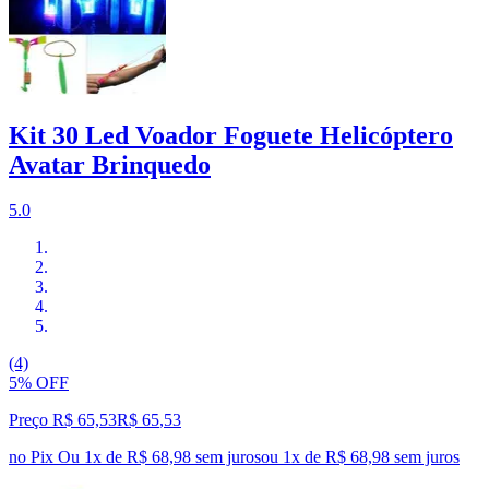
Kit 30 Led Voador Foguete Helicóptero
Avatar Brinquedo
5.0
(4)
5% OFF
Preço R$ 65,53
R$
65
,
53
no Pix
Ou 1x de R$ 68,98 sem juros
ou
1
x de
R$ 68,98
sem juros