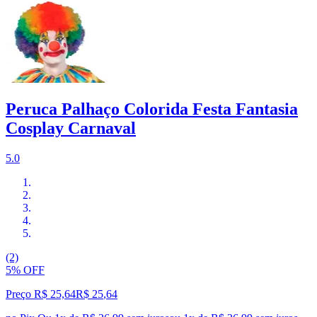
Peruca Palhaço Colorida Festa Fantasia
Cosplay Carnaval
5.0
(2)
5% OFF
Preço R$ 25,64
R$
25
,
64