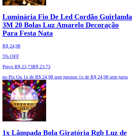
Luminária Fio De Led Cordão Guirlanda
3M 20 Bolas Luz Amarelo Decoração
Para Festa Nata
R$ 24,98
5% OFF
Preço R$ 23,73
R$
23
,
73
no Pix
Ou 1x de R$ 24,98 sem juros
ou
1
x de
R$ 24,98
sem juros
1x Lâmpada Bola Giratória Rgb Luz de