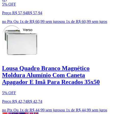
5% OFF
Preço R$ 57,94
R$
57
,
94
no Pix
Ou 1x de R$ 60,99 sem juros
ou
1
x de
R$ 60,99
sem juros
Lousa Quadro Branco Magnético
Moldura Alumínio Com Caneta
Apagador E Imã Para Recados 35x50
5% OFF
Preço R$ 42,74
R$
42
,
74
no Pix
Ou 1x de R$ 44,99 sem juros
ou
1
x de
R$ 44,99
sem juros