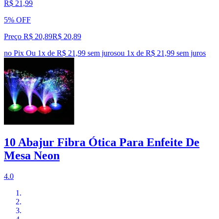
R$ 21,99
5% OFF
Preço R$ 20,89
R$
20
,
89
no Pix
Ou 1x de R$ 21,99 sem juros
ou
1
x de
R$ 21,99
sem juros
10 Abajur Fibra Ótica Para Enfeite De
Mesa Neon
4.0