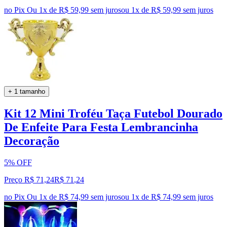
no Pix
Ou 1x de R$ 59,99 sem juros
ou
1
x de
R$ 59,99
sem juros
+ 1 tamanho
Kit 12 Mini Troféu Taça Futebol Dourado
De Enfeite Para Festa Lembrancinha
Decoração
5% OFF
Preço R$ 71,24
R$
71
,
24
no Pix
Ou 1x de R$ 74,99 sem juros
ou
1
x de
R$ 74,99
sem juros