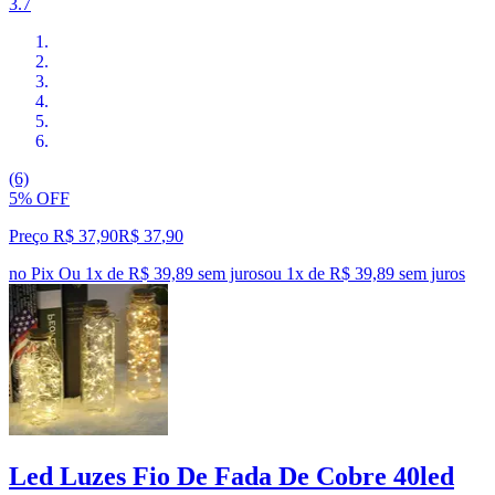
3.7
(6)
5% OFF
Preço R$ 37,90
R$
37
,
90
no Pix
Ou 1x de R$ 39,89 sem juros
ou
1
x de
R$ 39,89
sem juros
Led Luzes Fio De Fada De Cobre 40led