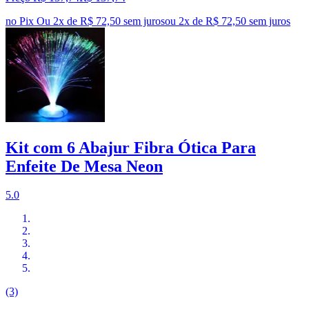
no Pix
Ou 2x de R$ 72,50 sem juros
ou
2
x de
R$ 72,50
sem juros
Kit com 6 Abajur Fibra Ótica Para
Enfeite De Mesa Neon
5.0
(3)