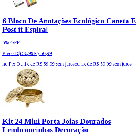
6 Bloco De Anotações Ecológico Caneta E
Post it Espiral
5% OFF
Preço R$ 56,99
R$
56
,
99
no Pix
Ou 1x de R$ 59,99 sem juros
ou
1
x de
R$ 59,99
sem juros
Kit 24 Mini Porta Joias Dourados
Lembrancinhas Decoração