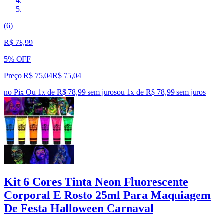
(6)
R$ 78,99
5% OFF
Preço R$ 75,04
R$
75
,
04
no Pix
Ou 1x de R$ 78,99 sem juros
ou
1
x de
R$ 78,99
sem juros
Kit 6 Cores Tinta Neon Fluorescente
Corporal E Rosto 25ml Para Maquiagem
De Festa Halloween Carnaval