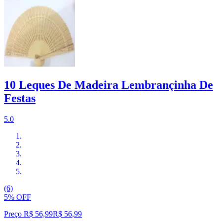
10 Leques De Madeira Lembrançinha De
Festas
5.0
(6)
5% OFF
Preço R$ 56,99
R$
56
,
99