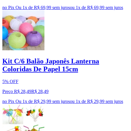
no Pix
Ou 1x de R$ 69,99 sem juros
ou
1
x de
R$ 69,99
sem juros
Kit C/6 Balão Japonês Lanterna
Coloridas De Papel 15cm
5% OFF
Preço R$ 28,49
R$
28
,
49
no Pix
Ou 1x de R$ 29,99 sem juros
ou
1
x de
R$ 29,99
sem juros