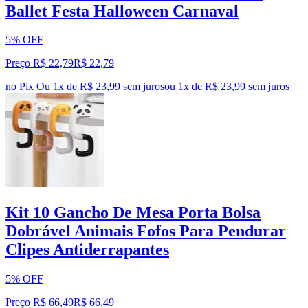
Ballet Festa Halloween Carnaval
5% OFF
Preço R$ 22,79
R$
22
,
79
no Pix
Ou 1x de R$ 23,99 sem juros
ou
1
x de
R$ 23,99
sem juros
Kit 10 Gancho De Mesa Porta Bolsa
Dobrável Animais Fofos Para Pendurar
Clipes Antiderrapantes
5% OFF
Preço R$ 66,49
R$
66
,
49