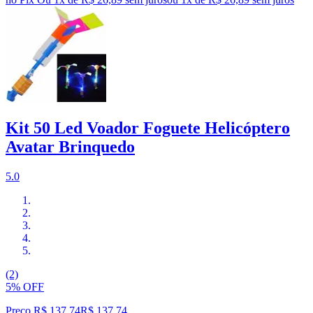
Kit 50 Led Voador Foguete Helicóptero
Avatar Brinquedo
5.0
(2)
5% OFF
Preço R$ 137,74
R$
137
,
74