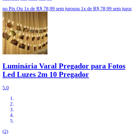
no Pix
Ou 1x de R$ 78,99 sem juros
ou
1
x de
R$ 78,99
sem juros
Luminária Varal Pregador para Fotos
Led Luzes 2m 10 Pregador
5.0
(2)