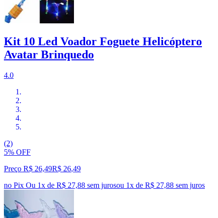
Kit 10 Led Voador Foguete Helicóptero
Avatar Brinquedo
4.0
(2)
5% OFF
Preço R$ 26,49
R$
26
,
49
no Pix
Ou 1x de R$ 27,88 sem juros
ou
1
x de
R$ 27,88
sem juros