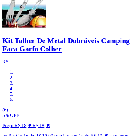
Kit Talher De Metal Dobráveis Camping
Faca Garfo Colher
3.5
(6)
5% OFF
Preço R$ 18,99
R$
18
,
99
no Pix
Ou 1x de R$ 19,99 sem juros
ou
1
x de
R$ 19,99
sem juros