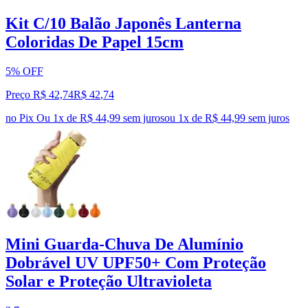
Kit C/10 Balão Japonês Lanterna
Coloridas De Papel 15cm
5% OFF
Preço R$ 42,74
R$
42
,
74
no Pix
Ou 1x de R$ 44,99 sem juros
ou
1
x de
R$ 44,99
sem juros
Mini Guarda-Chuva De Alumínio
Dobrável UV UPF50+ Com Proteção
Solar e Proteção Ultravioleta