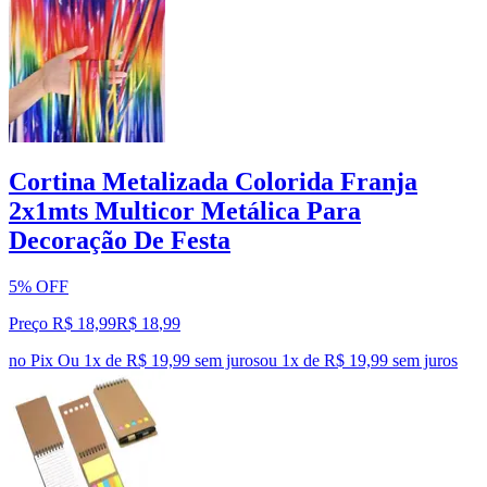
Cortina Metalizada Colorida Franja
2x1mts Multicor Metálica Para
Decoração De Festa
5% OFF
Preço R$ 18,99
R$
18
,
99
no Pix
Ou 1x de R$ 19,99 sem juros
ou
1
x de
R$ 19,99
sem juros