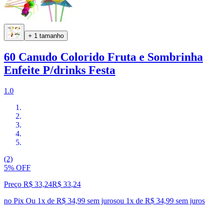
+ 1 tamanho
60 Canudo Colorido Fruta e Sombrinha
Enfeite P/drinks Festa
1.0
(2)
5% OFF
Preço R$ 33,24
R$
33
,
24
no Pix
Ou 1x de R$ 34,99 sem juros
ou
1
x de
R$ 34,99
sem juros