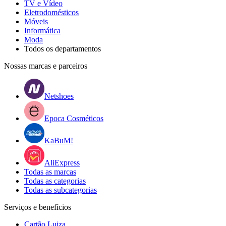
TV e Vídeo
Eletrodomésticos
Móveis
Informática
Moda
Todos os departamentos
Nossas marcas e parceiros
Netshoes
Epoca Cosméticos
KaBuM!
AliExpress
Todas as marcas
Todas as categorias
Todas as subcategorias
Serviços e benefícios
Cartão Luiza