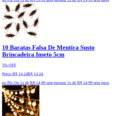
10 Baratas Falsa De Mentira Susto
Brincadeira Inseto 5cm
5% OFF
Preço R$ 14,24
R$
14
,
24
no Pix
Ou 1x de R$ 14,99 sem juros
ou
1
x de
R$ 14,99
sem juros