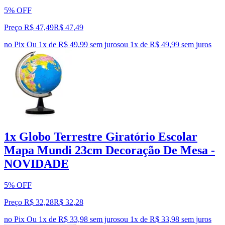
5% OFF
Preço R$ 47,49
R$
47
,
49
no Pix
Ou 1x de R$ 49,99 sem juros
ou
1
x de
R$ 49,99
sem juros
1x Globo Terrestre Giratório Escolar
Mapa Mundi 23cm Decoração De Mesa -
NOVIDADE
5% OFF
Preço R$ 32,28
R$
32
,
28
no Pix
Ou 1x de R$ 33,98 sem juros
ou
1
x de
R$ 33,98
sem juros