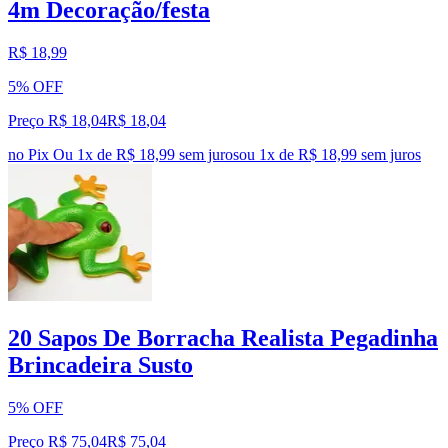
4m Decoração/festa
R$ 18,99
5% OFF
Preço R$ 18,04
R$
18
,
04
no Pix
Ou 1x de R$ 18,99 sem juros
ou
1
x de
R$ 18,99
sem juros
20 Sapos De Borracha Realista Pegadinha
Brincadeira Susto
5% OFF
Preço R$ 75,04
R$
75
,
04