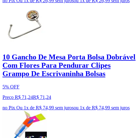
no Pix
Ou 1x de R$ 26,99 sem juros
ou
1
x de
R$ 26,99
sem juros
10 Gancho De Mesa Porta Bolsa Dobrável
Com Flores Para Pendurar Clipes
Grampo De Escrivaninha Bolsas
5% OFF
Preço R$ 71,24
R$
71
,
24
no Pix
Ou 1x de R$ 74,99 sem juros
ou
1
x de
R$ 74,99
sem juros