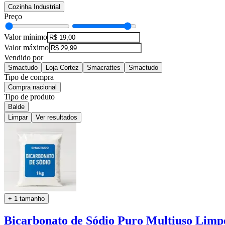
Cozinha Industrial
Preço
Valor mínimo
Valor máximo
Vendido por
Smactudo
Loja Cortez
Smacrattes
Smactudo
Tipo de compra
Compra nacional
Tipo de produto
Balde
Limpar
Ver resultados
+ 1 tamanho
Bicarbonato de Sódio Puro Multiuso Limpe