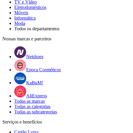
TV e Vídeo
Eletrodomésticos
Móveis
Informática
Moda
Todos os departamentos
Nossas marcas e parceiros
Netshoes
Epoca Cosméticos
KaBuM!
AliExpress
Todas as marcas
Todas as categorias
Todas as subcategorias
Serviços e benefícios
Cartão Luiza