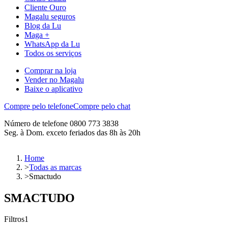
Cliente Ouro
Magalu seguros
Blog da Lu
Maga +
WhatsApp da Lu
Todos os serviços
Comprar na loja
Vender no Magalu
Baixe o aplicativo
Compre pelo telefone
Compre pelo chat
Número de telefone 0800 773 3838
Seg. à Dom. exceto feriados das 8h às 20h
Home
>
Todas as marcas
>
Smactudo
SMACTUDO
Filtros
1