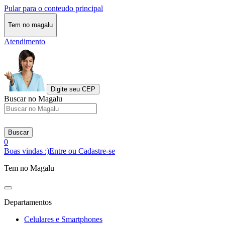
Pular para o conteudo principal
Tem no magalu
Atendimento
Digite seu CEP
Buscar no Magalu
Buscar
0
Boas vindas :)
Entre ou Cadastre-se
Tem no Magalu
Departamentos
Celulares e Smartphones