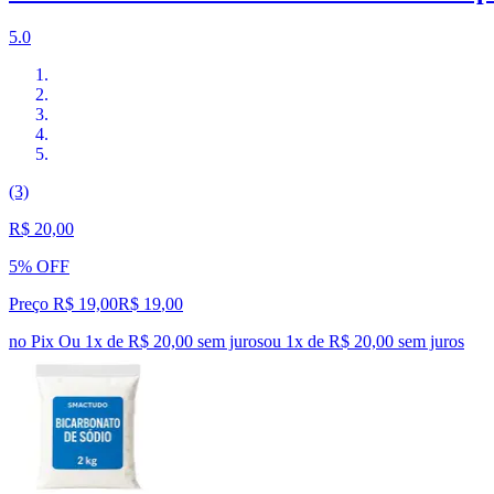
5.0
(3)
R$ 20,00
5% OFF
Preço R$ 19,00
R$
19
,
00
no Pix
Ou 1x de R$ 20,00 sem juros
ou
1
x de
R$ 20,00
sem juros