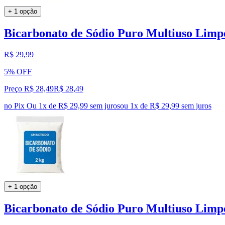
+ 1 opção
Bicarbonato de Sódio Puro Multiuso Limpe
R$ 29,99
5% OFF
Preço R$ 28,49
R$
28
,
49
no Pix
Ou 1x de R$ 29,99 sem juros
ou
1
x de
R$ 29,99
sem juros
+ 1 opção
Bicarbonato de Sódio Puro Multiuso Limpe