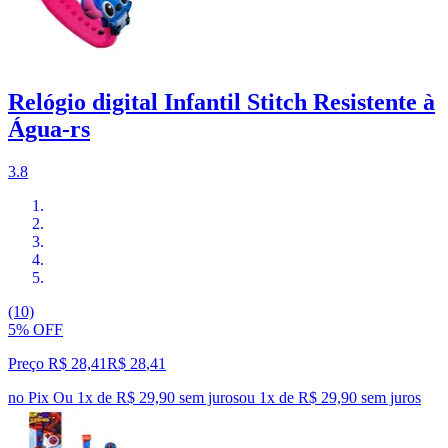
Relógio digital Infantil Stitch Resistente à
Água-rs
3.8
(10)
5% OFF
Preço R$ 28,41
R$
28
,
41
no Pix
Ou 1x de R$ 29,90 sem juros
ou
1
x de
R$ 29,90
sem juros