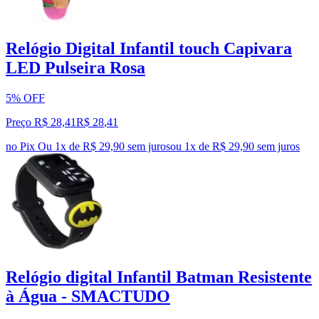
Relógio Digital Infantil touch Capivara
LED Pulseira Rosa
5% OFF
Preço R$ 28,41
R$
28
,
41
no Pix
Ou 1x de R$ 29,90 sem juros
ou
1
x de
R$ 29,90
sem juros
Relógio digital Infantil Batman Resistente
à Água - SMACTUDO