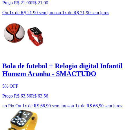
Preço R$ 21,90
R$
21
,
90
Ou 1x de R$ 21,90 sem juros
ou
1
x de
R$ 21,90
sem juros
Bola de futebol + Relogio digital Infantil
Homem Aranha - SMACTUDO
5% OFF
Preço R$ 63,56
R$
63
,
56
no Pix
Ou 1x de R$ 66,90 sem juros
ou
1
x de
R$ 66,90
sem juros