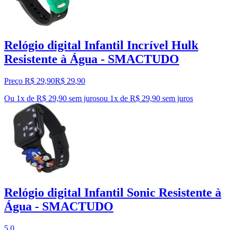
Relógio digital Infantil Incrível Hulk
Resistente à Água - SMACTUDO
Preço R$ 29,90
R$
29
,
90
Ou 1x de R$ 29,90 sem juros
ou
1
x de
R$ 29,90
sem juros
Relógio digital Infantil Sonic Resistente à
Água - SMACTUDO
5.0