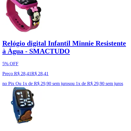
Relógio digital Infantil Minnie Resistente
à Água - SMACTUDO
5% OFF
Preço R$ 28,41
R$
28
,
41
no Pix
Ou 1x de R$ 29,90 sem juros
ou
1
x de
R$ 29,90
sem juros