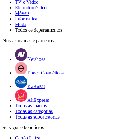
TV e Vídeo
Eletrodomésticos
Móveis
Informática
Moda
Todos os departamentos
Nossas marcas e parceiros
Netshoes
Epoca Cosméticos
KaBuM!
AliExpress
Todas as marcas
Todas as categorias
Todas as subcategorias
Serviços e benefícios
Cartão Luiza