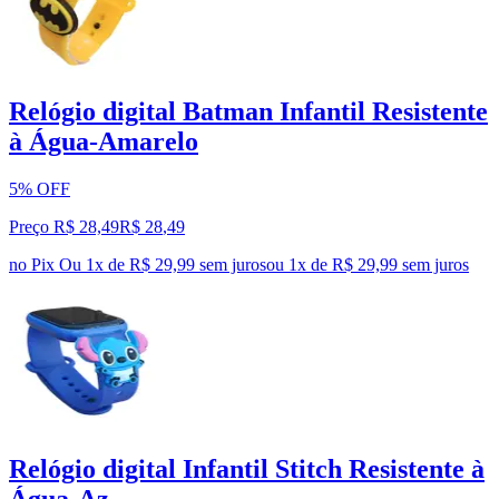
Relógio digital Batman Infantil Resistente
à Água-Amarelo
5% OFF
Preço R$ 28,49
R$
28
,
49
no Pix
Ou 1x de R$ 29,99 sem juros
ou
1
x de
R$ 29,99
sem juros
Relógio digital Infantil Stitch Resistente à
Água-Az