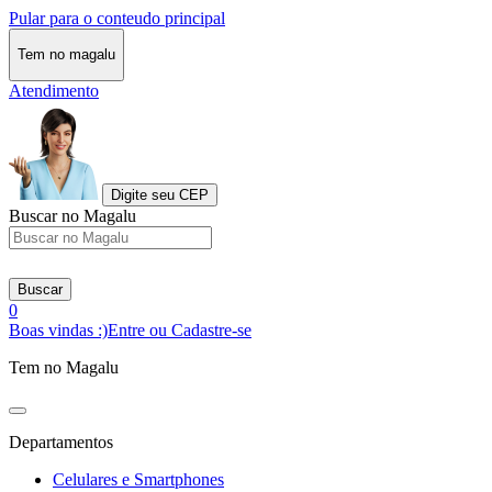
Pular para o conteudo principal
Tem no magalu
Atendimento
Digite seu CEP
Buscar no Magalu
Buscar
0
Boas vindas :)
Entre ou Cadastre-se
Tem no Magalu
Departamentos
Celulares e Smartphones