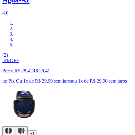
4.0
(2)
5% OFF
Preço R$ 28,41
R$
28
,
41
no Pix
Ou 1x de R$ 29,90 sem juros
ou
1
x de
R$ 29,90
sem juros
+1