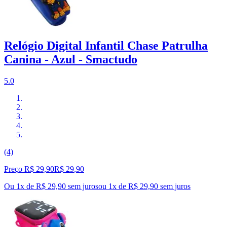
Relógio Digital Infantil Chase Patrulha
Canina - Azul - Smactudo
5.0
(4)
Preço R$ 29,90
R$
29
,
90
Ou 1x de R$ 29,90 sem juros
ou
1
x de
R$ 29,90
sem juros