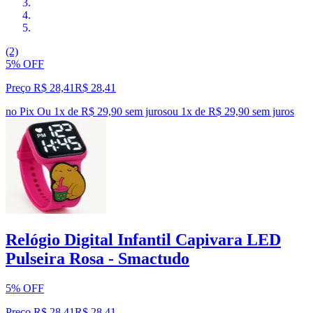
(2)
5% OFF
Preço R$ 28,41
R$
28
,
41
no Pix
Ou 1x de R$ 29,90 sem juros
ou
1
x de
R$ 29,90
sem juros
Relógio Digital Infantil Capivara LED
Pulseira Rosa - Smactudo
5% OFF
Preço R$ 28,41
R$
28
,
41