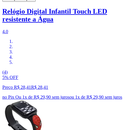
Relógio Digital Infantil Touch LED
resistente a Água
4.0
(4)
5% OFF
Preço R$ 28,41
R$
28
,
41
no Pix
Ou 1x de R$ 29,90 sem juros
ou
1
x de
R$ 29,90
sem juros