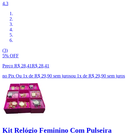
4.3
(3)
5% OFF
Preço R$ 28,41
R$
28
,
41
no Pix
Ou 1x de R$ 29,90 sem juros
ou
1
x de
R$ 29,90
sem juros
Kit Relógio Feminino Com Pulseira