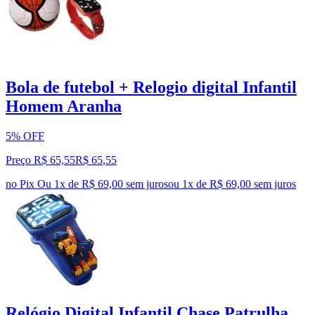
Bola de futebol + Relogio digital Infantil
Homem Aranha
5% OFF
Preço R$ 65,55
R$
65
,
55
no Pix
Ou 1x de R$ 69,00 sem juros
ou
1
x de
R$ 69,00
sem juros
Relógio Digital Infantil Chase Patrulha