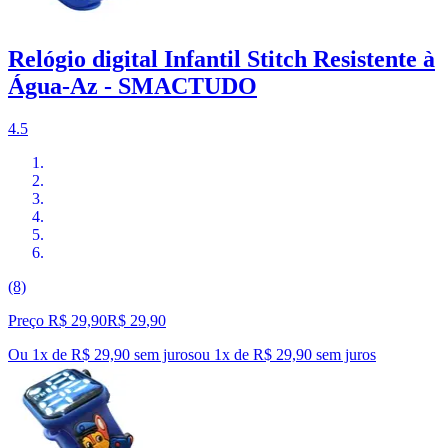
Relógio digital Infantil Stitch Resistente à
Água-Az - SMACTUDO
4.5
(8)
Preço R$ 29,90
R$
29
,
90
Ou 1x de R$ 29,90 sem juros
ou
1
x de
R$ 29,90
sem juros