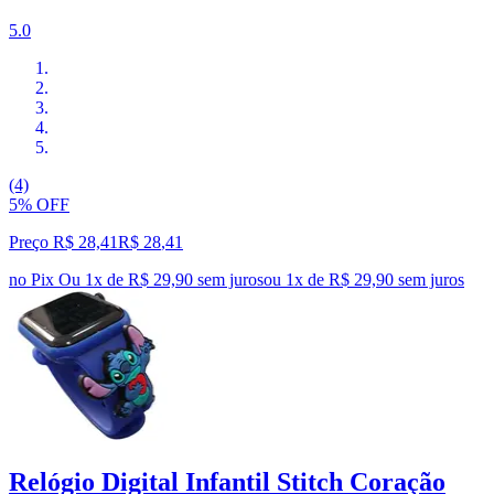
5.0
(4)
5% OFF
Preço R$ 28,41
R$
28
,
41
no Pix
Ou 1x de R$ 29,90 sem juros
ou
1
x de
R$ 29,90
sem juros
Relógio Digital Infantil Stitch Coração