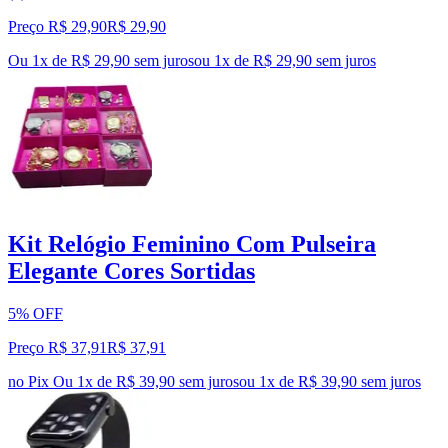
Preço R$ 29,90
R$
29
,
90
Ou 1x de R$ 29,90 sem juros
ou
1
x de
R$ 29,90
sem juros
Kit Relógio Feminino Com Pulseira
Elegante Cores Sortidas
5% OFF
Preço R$ 37,91
R$
37
,
91
no Pix
Ou 1x de R$ 39,90 sem juros
ou
1
x de
R$ 39,90
sem juros