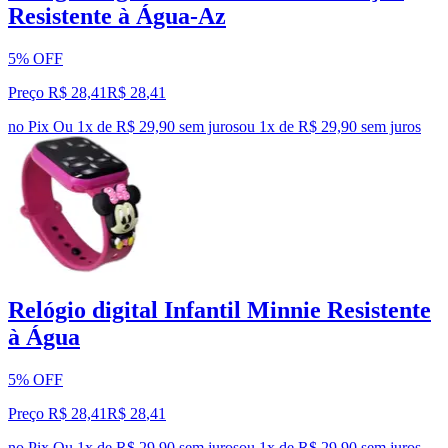
Resistente à Água-Az
5% OFF
Preço R$ 28,41
R$
28
,
41
no Pix
Ou 1x de R$ 29,90 sem juros
ou
1
x de
R$ 29,90
sem juros
Relógio digital Infantil Minnie Resistente
à Água
5% OFF
Preço R$ 28,41
R$
28
,
41
no Pix
Ou 1x de R$ 29,90 sem juros
ou
1
x de
R$ 29,90
sem juros