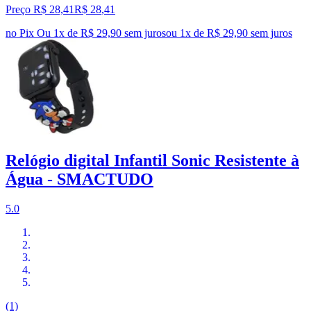
Preço R$ 28,41
R$
28
,
41
no Pix
Ou 1x de R$ 29,90 sem juros
ou
1
x de
R$ 29,90
sem juros
Relógio digital Infantil Sonic Resistente à
Água - SMACTUDO
5.0
(1)