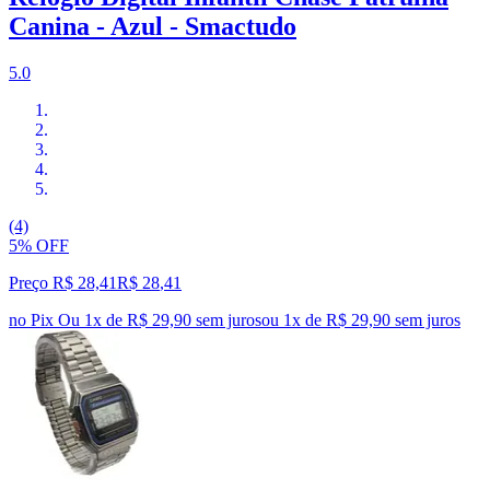
Canina - Azul - Smactudo
5.0
(4)
5% OFF
Preço R$ 28,41
R$
28
,
41
no Pix
Ou 1x de R$ 29,90 sem juros
ou
1
x de
R$ 29,90
sem juros