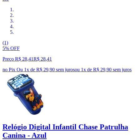
(1)
5% OFF
Preço R$ 28,41
R$
28
,
41
no Pix
Ou 1x de R$ 29,90 sem juros
ou
1
x de
R$ 29,90
sem juros
Relógio Digital Infantil Chase Patrulha
Canina - Azul