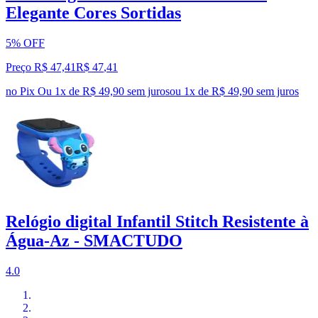
Elegante Cores Sortidas
5% OFF
Preço R$ 47,41
R$
47
,
41
no Pix
Ou 1x de R$ 49,90 sem juros
ou
1
x de
R$ 49,90
sem juros
Relógio digital Infantil Stitch Resistente à
Água-Az - SMACTUDO
4.0