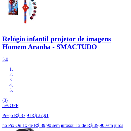
Relógio infantil projetor de imagens
Homem Aranha - SMACTUDO
5.0
(3)
5% OFF
Preço R$ 37,91
R$
37
,
91
no Pix
Ou 1x de R$ 39,90 sem juros
ou
1
x de
R$ 39,90
sem juros