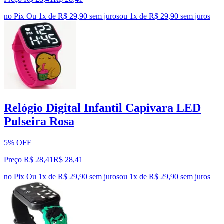
no Pix
Ou 1x de R$ 29,90 sem juros
ou
1
x de
R$ 29,90
sem juros
Relógio Digital Infantil Capivara LED
Pulseira Rosa
5% OFF
Preço R$ 28,41
R$
28
,
41
no Pix
Ou 1x de R$ 29,90 sem juros
ou
1
x de
R$ 29,90
sem juros