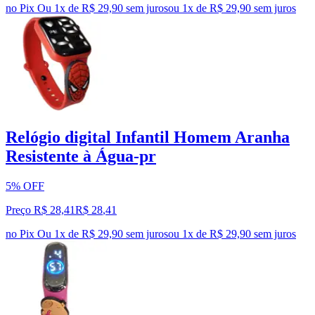
no Pix
Ou 1x de R$ 29,90 sem juros
ou
1
x de
R$ 29,90
sem juros
Relógio digital Infantil Homem Aranha
Resistente à Água-pr
5% OFF
Preço R$ 28,41
R$
28
,
41
no Pix
Ou 1x de R$ 29,90 sem juros
ou
1
x de
R$ 29,90
sem juros