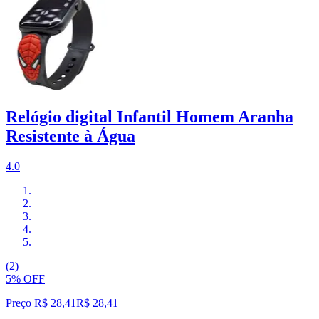
Relógio digital Infantil Homem Aranha
Resistente à Água
4.0
(2)
5% OFF
Preço R$ 28,41
R$
28
,
41