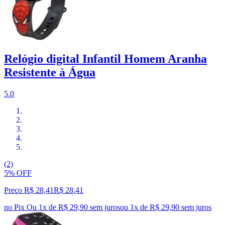
Relógio digital Infantil Homem Aranha
Resistente à Água
5.0
(2)
5% OFF
Preço R$ 28,41
R$
28
,
41
no Pix
Ou 1x de R$ 29,90 sem juros
ou
1
x de
R$ 29,90
sem juros