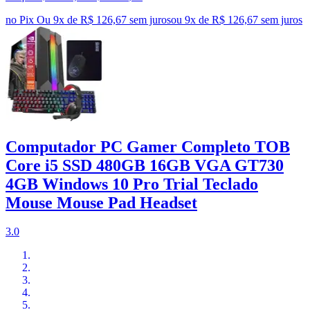
no Pix
Ou 9x de R$ 126,67 sem juros
ou
9
x de
R$ 126,67
sem juros
Computador PC Gamer Completo TOB
Core i5 SSD 480GB 16GB VGA GT730
4GB Windows 10 Pro Trial Teclado
Mouse Mouse Pad Headset
3.0