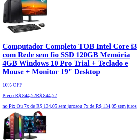
Computador Completo TOB Intel Core i3
com Rede sem fio SSD 120GB Memória
4GB Windows 10 Pro Trial + Teclado e
Mouse + Monitor 19" Desktop
10% OFF
Preço R$ 844,52
R$
844
,
52
no Pix
Ou 7x de R$ 134,05 sem juros
ou
7
x de
R$ 134,05
sem juros