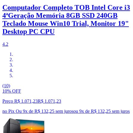
Computador Completo TOB Intel Core i3
4ªGeração Memória 8GB SSD 240GB
Teclado Mouse Win10 Trial, Monitor 19"
Desktop PC CPU
4.2
(10)
10% OFF
Preço R$ 1.071,23
R$
1.071
,
23
no Pix
Ou 9x de R$ 132,25 sem juros
ou
9
x de
R$ 132,25
sem juros