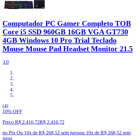
Computador PC Gamer Completo TOB
Core i5 SSD 960GB 16GB VGA GT730
4GB Windows 10 Pro Trial Teclado
Mouse Mouse Pad Headset Monitor 21.5
3.0
(4)
10% OFF
Preço R$ 2.416,72
R$
2.416
,
72
no Pix
Ou 10x de R$ 268,52 sem juros
ou
10
x de
R$ 268,52
sem
juros