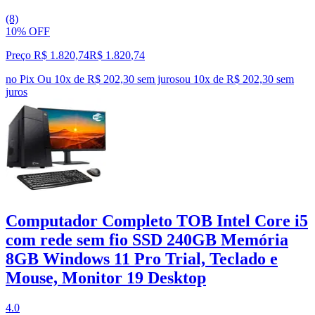
(8)
10% OFF
Preço R$ 1.820,74
R$
1.820
,
74
no Pix
Ou 10x de R$ 202,30 sem juros
ou
10
x de
R$ 202,30
sem
juros
Computador Completo TOB Intel Core i5
com rede sem fio SSD 240GB Memória
8GB Windows 11 Pro Trial, Teclado e
Mouse, Monitor 19 Desktop
4.0