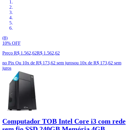
(8)
10% OFF
Preço R$ 1.562,62
R$
1.562
,
62
no Pix
Ou 10x de R$ 173,62 sem juros
ou
10
x de
R$ 173,62
sem
juros
Computador TOB Intel Core i3 com rede
sem fio SSD 240GB Memória 4GB