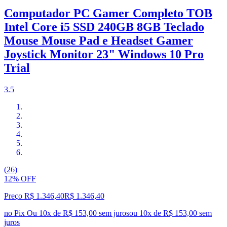
Computador PC Gamer Completo TOB
Intel Core i5 SSD 240GB 8GB Teclado
Mouse Mouse Pad e Headset Gamer
Joystick Monitor 23" Windows 10 Pro
Trial
3.5
(26)
12% OFF
Preço R$ 1.346,40
R$
1.346
,
40
no Pix
Ou 10x de R$ 153,00 sem juros
ou
10
x de
R$ 153,00
sem
juros