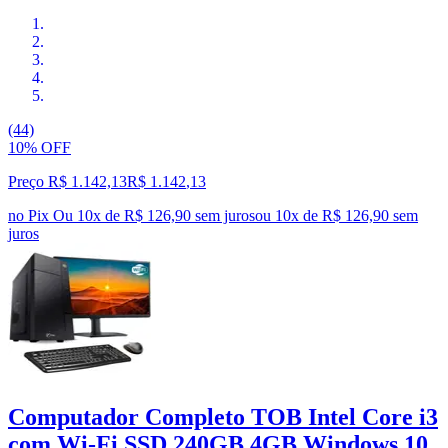
(44)
10% OFF
Preço R$ 1.142,13
R$
1.142
,
13
no Pix
Ou 10x de R$ 126,90 sem juros
ou
10
x de
R$ 126,90
sem
juros
Computador Completo TOB Intel Core i3
com Wi-Fi SSD 240GB 4GB Windows 10