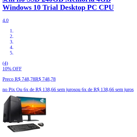
Windows 10 Trial Desktop PC CPU
4.0
(4)
10% OFF
Preço R$ 748,78
R$
748
,
78
no Pix
Ou 6x de R$ 138,66 sem juros
ou
6
x de
R$ 138,66
sem juros