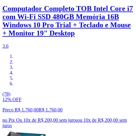
Computador Completo TOB Intel Core i7
com Wi-Fi SSD 480GB Memória 16B
Windows 10 Pro Trial + Teclado e Mouse
+ Monitor 19" Desktop
3.6
(78)
12% OFF
Preço R$ 1.760,00
R$
1.760
,
00
no Pix
Ou 10x de R$ 200,00 sem juros
ou
10
x de
R$ 200,00
sem
juros