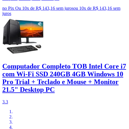
no Pix
Ou 10x de R$ 143,16 sem juros
ou
10
x de
R$ 143,16
sem
juros
Computador Completo TOB Intel Core i7
com Wi-Fi SSD 240GB 4GB Windows 10
Pro Trial + Teclado e Mouse + Monitor
21.5" Desktop PC
3.3