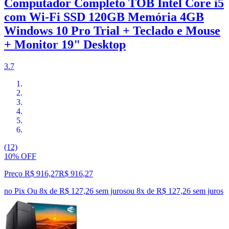
Computador Completo TOB Intel Core i5
com Wi-Fi SSD 120GB Memória 4GB
Windows 10 Pro Trial + Teclado e Mouse
+ Monitor 19" Desktop
3.7
(12)
10% OFF
Preço R$ 916,27
R$
916
,
27
no Pix
Ou 8x de R$ 127,26 sem juros
ou
8
x de
R$ 127,26
sem juros