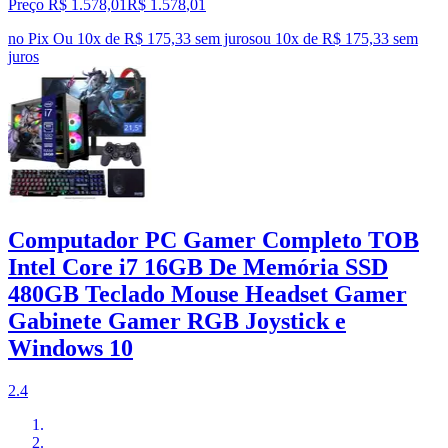
Preço R$ 1.578,01
R$
1.578
,
01
no Pix
Ou 10x de R$ 175,33 sem juros
ou
10
x de
R$ 175,33
sem
juros
Computador PC Gamer Completo TOB
Intel Core i7 16GB De Memória SSD
480GB Teclado Mouse Headset Gamer
Gabinete Gamer RGB Joystick e
Windows 10
2.4