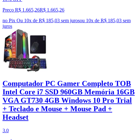
Preço R$ 1.665,26
R$
1.665
,
26
no Pix
Ou 10x de R$ 185,03 sem juros
ou
10
x de
R$ 185,03
sem
juros
Computador PC Gamer Completo TOB
Intel Core i7 SSD 960GB Memória 16GB
VGA GT730 4GB Windows 10 Pro Trial
+ Teclado e Mouse + Mouse Pad +
Headset
3.0