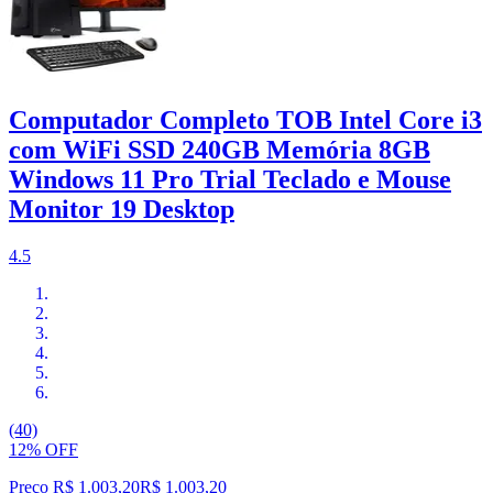
Computador Completo TOB Intel Core i3
com WiFi SSD 240GB Memória 8GB
Windows 11 Pro Trial Teclado e Mouse
Monitor 19 Desktop
4.5
(40)
12% OFF
Preço R$ 1.003,20
R$
1.003
,
20