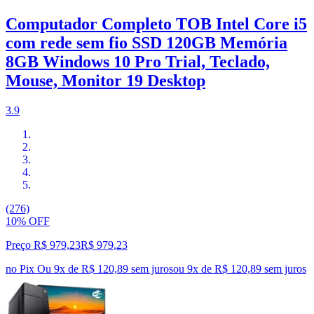
Computador Completo TOB Intel Core i5
com rede sem fio SSD 120GB Memória
8GB Windows 10 Pro Trial, Teclado,
Mouse, Monitor 19 Desktop
3.9
(276)
10% OFF
Preço R$ 979,23
R$
979
,
23
no Pix
Ou 9x de R$ 120,89 sem juros
ou
9
x de
R$ 120,89
sem juros