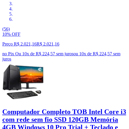
(56)
10% OFF
Preço R$ 2.021,16
R$
2.021
,
16
no Pix
Ou 10x de R$ 224,57 sem juros
ou
10
x de
R$ 224,57
sem
juros
Computador Completo TOB Intel Core i3
com rede sem fio SSD 120GB Memória
4GB Windows 10 Pro Trial + Teclado e