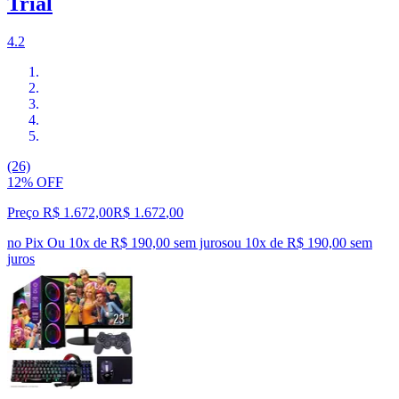
Trial
4.2
(26)
12% OFF
Preço R$ 1.672,00
R$
1.672
,
00
no Pix
Ou 10x de R$ 190,00 sem juros
ou
10
x de
R$ 190,00
sem
juros