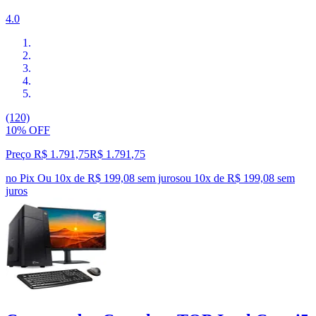
4.0
(120)
10% OFF
Preço R$ 1.791,75
R$
1.791
,
75
no Pix
Ou 10x de R$ 199,08 sem juros
ou
10
x de
R$ 199,08
sem
juros