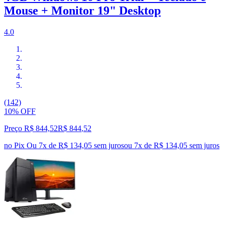
Mouse + Monitor 19" Desktop
4.0
(142)
10% OFF
Preço R$ 844,52
R$
844
,
52
no Pix
Ou 7x de R$ 134,05 sem juros
ou
7
x de
R$ 134,05
sem juros