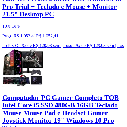
Pro Trial + Teclado e Mouse + Monitor
21.5" Desktop PC
10% OFF
Preço R$ 1.052,41
R$
1.052
,
41
no Pix
Ou 9x de R$ 129,93 sem juros
ou
9
x de
R$ 129,93
sem juros
Computador PC Gamer Completo TOB
Intel Core i5 SSD 480GB 16GB Teclado
Mouse Mouse Pad e Headset Gamer
Joystick Monitor 19" Windows 10 Pro