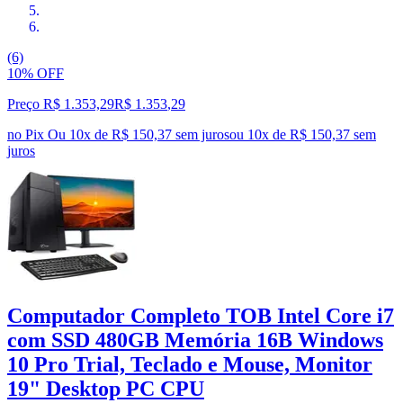
(6)
10% OFF
Preço R$ 1.353,29
R$
1.353
,
29
no Pix
Ou 10x de R$ 150,37 sem juros
ou
10
x de
R$ 150,37
sem
juros
Computador Completo TOB Intel Core i7
com SSD 480GB Memória 16B Windows
10 Pro Trial, Teclado e Mouse, Monitor
19" Desktop PC CPU