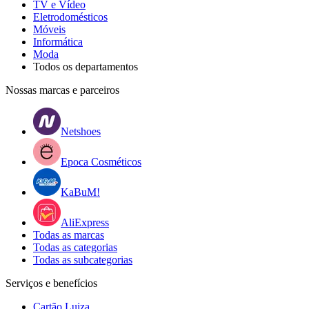
TV e Vídeo
Eletrodomésticos
Móveis
Informática
Moda
Todos os departamentos
Nossas marcas e parceiros
Netshoes
Epoca Cosméticos
KaBuM!
AliExpress
Todas as marcas
Todas as categorias
Todas as subcategorias
Serviços e benefícios
Cartão Luiza