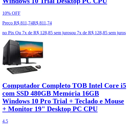
Windows 10 Trial Desktop PC CPU
10% OFF
Preço R$ 811,74
R$
811
,
74
no Pix
Ou 7x de R$ 128,85 sem juros
ou
7
x de
R$ 128,85
sem juros
Computador Completo TOB Intel Core i5
com SSD 480GB Memória 16GB
Windows 10 Pro Trial + Teclado e Mouse
+ Monitor 19" Desktop PC CPU
4.5