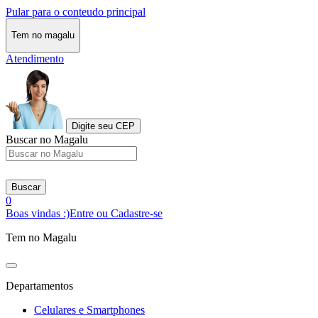
Pular para o conteudo principal
Tem no magalu
Atendimento
Digite seu CEP
Buscar no Magalu
Buscar
0
Boas vindas :)
Entre ou Cadastre-se
Tem no Magalu
Departamentos
Celulares e Smartphones