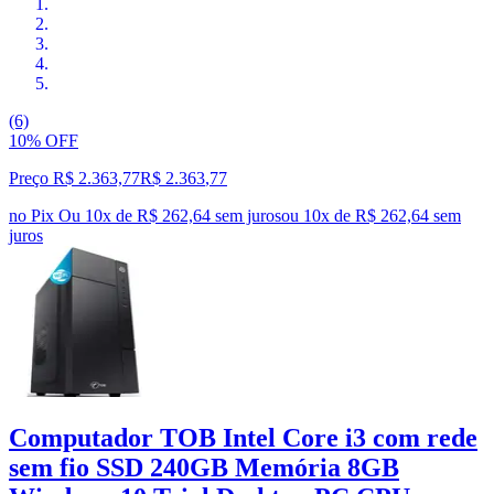
(6)
10% OFF
Preço R$ 2.363,77
R$
2.363
,
77
no Pix
Ou 10x de R$ 262,64 sem juros
ou
10
x de
R$ 262,64
sem
juros
Computador TOB Intel Core i3 com rede
sem fio SSD 240GB Memória 8GB