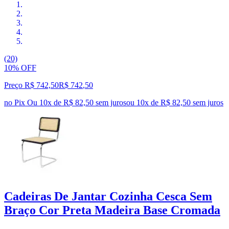
(20)
10% OFF
Preço R$ 742,50
R$
742
,
50
no Pix
Ou 10x de R$ 82,50 sem juros
ou
10
x de
R$ 82,50
sem juros
Cadeiras De Jantar Cozinha Cesca Sem
Braço Cor Preta Madeira Base Cromada