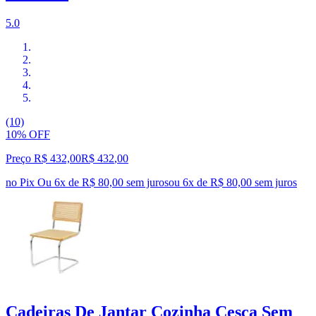
5.0
(10)
10% OFF
Preço R$ 432,00
R$
432
,
00
no Pix
Ou 6x de R$ 80,00 sem juros
ou
6
x de
R$ 80,00
sem juros
Cadeiras De Jantar Cozinha Cesca Sem