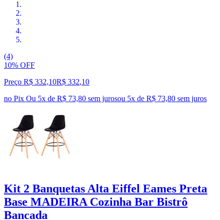
(4)
10% OFF
Preço R$ 332,10
R$
332
,
10
no Pix
Ou 5x de R$ 73,80 sem juros
ou
5
x de
R$ 73,80
sem juros
Kit 2 Banquetas Alta Eiffel Eames Preta
Base MADEIRA Cozinha Bar Bistrô
Bancada