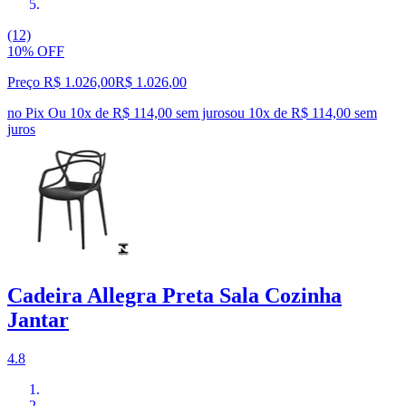
(12)
10% OFF
Preço R$ 1.026,00
R$
1.026
,
00
no Pix
Ou 10x de R$ 114,00 sem juros
ou
10
x de
R$ 114,00
sem
juros
Cadeira Allegra Preta Sala Cozinha
Jantar
4.8