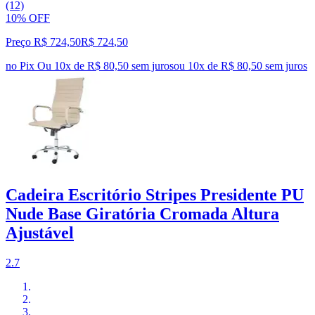
(12)
10% OFF
Preço R$ 724,50
R$
724
,
50
no Pix
Ou 10x de R$ 80,50 sem juros
ou
10
x de
R$ 80,50
sem juros
Cadeira Escritório Stripes Presidente PU
Nude Base Giratória Cromada Altura
Ajustável
2.7