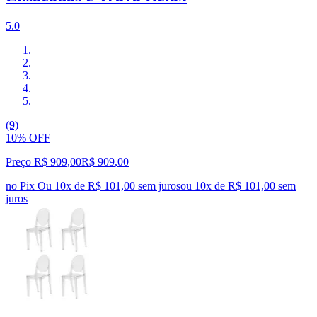
5.0
(9)
10% OFF
Preço R$ 909,00
R$
909
,
00
no Pix
Ou 10x de R$ 101,00 sem juros
ou
10
x de
R$ 101,00
sem
juros