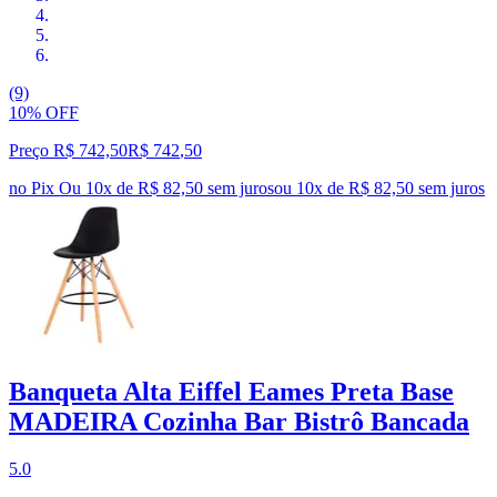
(9)
10% OFF
Preço R$ 742,50
R$
742
,
50
no Pix
Ou 10x de R$ 82,50 sem juros
ou
10
x de
R$ 82,50
sem juros
Banqueta Alta Eiffel Eames Preta Base
MADEIRA Cozinha Bar Bistrô Bancada
5.0