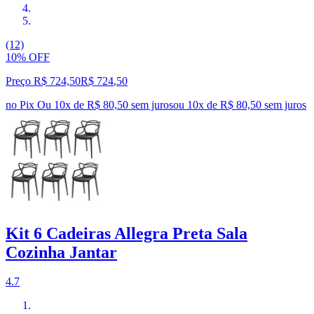
(12)
10% OFF
Preço R$ 724,50
R$
724
,
50
no Pix
Ou 10x de R$ 80,50 sem juros
ou
10
x de
R$ 80,50
sem juros
Kit 6 Cadeiras Allegra Preta Sala
Cozinha Jantar
4.7