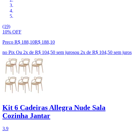
(19)
10% OFF
Preço R$ 188,10
R$
188
,
10
no Pix
Ou 2x de R$ 104,50 sem juros
ou
2
x de
R$ 104,50
sem juros
Kit 6 Cadeiras Allegra Nude Sala
Cozinha Jantar
3.9