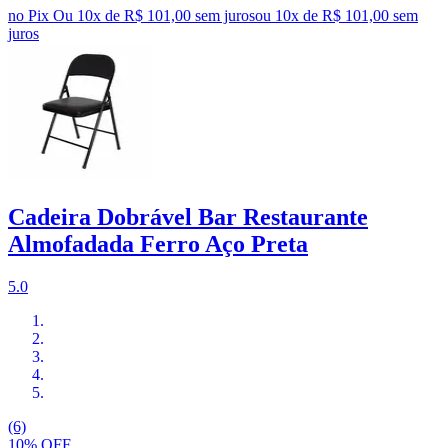
no Pix
Ou 10x de R$ 101,00 sem juros
ou
10
x de
R$ 101,00
sem
juros
Cadeira Dobrável Bar Restaurante
Almofadada Ferro Aço Preta
5.0
(6)
10% OFF