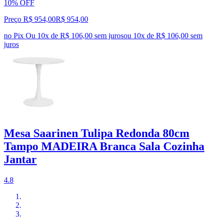
10% OFF
Preço R$ 954,00
R$
954
,
00
no Pix
Ou 10x de R$ 106,00 sem juros
ou
10
x de
R$ 106,00
sem
juros
Mesa Saarinen Tulipa Redonda 80cm
Tampo MADEIRA Branca Sala Cozinha
Jantar
4.8