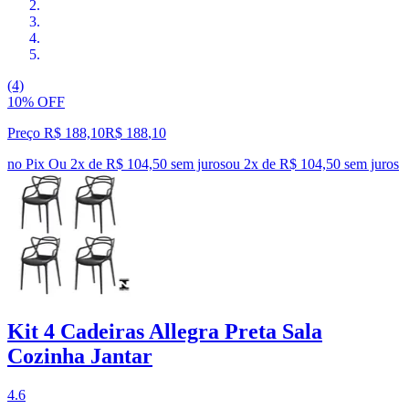
(4)
10% OFF
Preço R$ 188,10
R$
188
,
10
no Pix
Ou 2x de R$ 104,50 sem juros
ou
2
x de
R$ 104,50
sem juros
Kit 4 Cadeiras Allegra Preta Sala
Cozinha Jantar
4.6