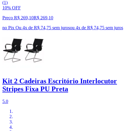
(1)
10% OFF
Preço R$ 269,10
R$
269
,
10
no Pix
Ou 4x de R$ 74,75 sem juros
ou
4
x de
R$ 74,75
sem juros
Kit 2 Cadeiras Escritório Interlocutor
Stripes Fixa PU Preta
5.0