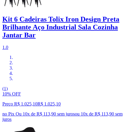
Kit 6 Cadeiras Tolix Iron Design Preta
Brilhante Aço Industrial Sala Cozinha
Jantar Bar
1.0
(1)
10% OFF
Preço R$ 1.025,10
R$
1.025
,
10
no Pix
Ou 10x de R$ 113,90 sem juros
ou
10
x de
R$ 113,90
sem
juros