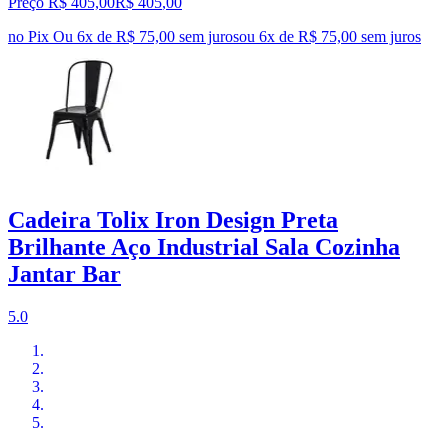
Preço R$ 405,00
R$
405
,
00
no Pix
Ou 6x de R$ 75,00 sem juros
ou
6
x de
R$ 75,00
sem juros
Cadeira Tolix Iron Design Preta
Brilhante Aço Industrial Sala Cozinha
Jantar Bar
5.0