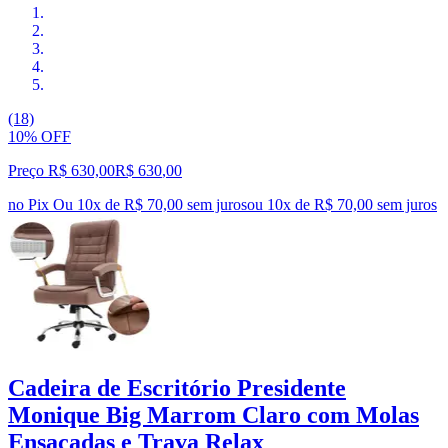
(18)
10% OFF
Preço R$ 630,00
R$
630
,
00
no Pix
Ou 10x de R$ 70,00 sem juros
ou
10
x de
R$ 70,00
sem juros
Cadeira de Escritório Presidente
Monique Big Marrom Claro com Molas
Ensacadas e Trava Relax