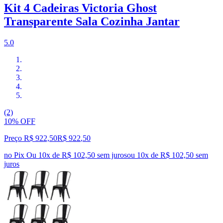
Kit 4 Cadeiras Victoria Ghost
Transparente Sala Cozinha Jantar
5.0
(2)
10% OFF
Preço R$ 922,50
R$
922
,
50
no Pix
Ou 10x de R$ 102,50 sem juros
ou
10
x de
R$ 102,50
sem
juros