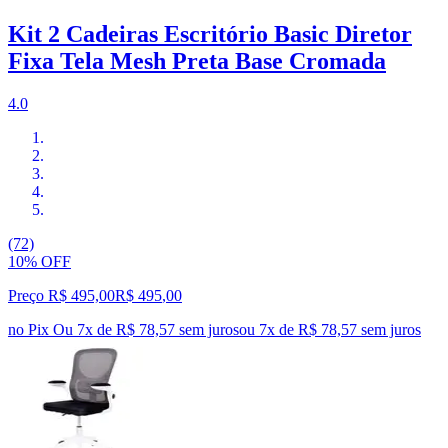
Kit 2 Cadeiras Escritório Basic Diretor
Fixa Tela Mesh Preta Base Cromada
4.0
(72)
10% OFF
Preço R$ 495,00
R$
495
,
00
no Pix
Ou 7x de R$ 78,57 sem juros
ou
7
x de
R$ 78,57
sem juros