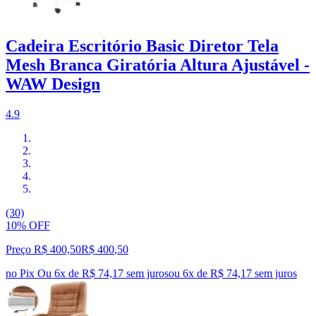
Cadeira Escritório Basic Diretor Tela
Mesh Branca Giratória Altura Ajustável -
WAW Design
4.9
(30)
10% OFF
Preço R$ 400,50
R$
400
,
50
no Pix
Ou 6x de R$ 74,17 sem juros
ou
6
x de
R$ 74,17
sem juros