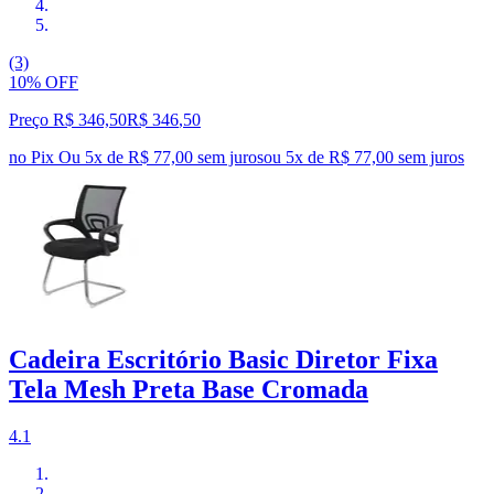
(3)
10% OFF
Preço R$ 346,50
R$
346
,
50
no Pix
Ou 5x de R$ 77,00 sem juros
ou
5
x de
R$ 77,00
sem juros
Cadeira Escritório Basic Diretor Fixa
Tela Mesh Preta Base Cromada
4.1