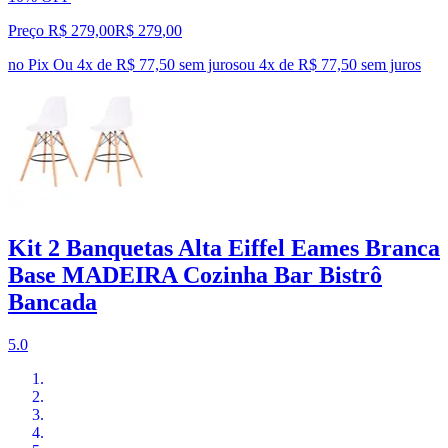
Preço R$ 279,00
R$
279
,
00
no Pix
Ou 4x de R$ 77,50 sem juros
ou
4
x de
R$ 77,50
sem juros
Kit 2 Banquetas Alta Eiffel Eames Branca
Base MADEIRA Cozinha Bar Bistrô
Bancada
5.0