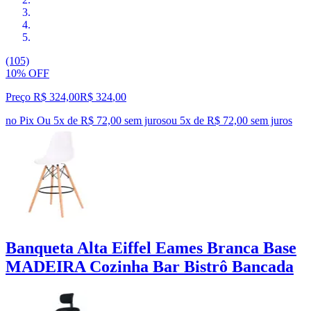
(105)
10% OFF
Preço R$ 324,00
R$
324
,
00
no Pix
Ou 5x de R$ 72,00 sem juros
ou
5
x de
R$ 72,00
sem juros
Banqueta Alta Eiffel Eames Branca Base
MADEIRA Cozinha Bar Bistrô Bancada