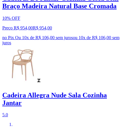
Braço Madeira Natural Base Cromada
10% OFF
Preço R$ 954,00
R$
954
,
00
no Pix
Ou 10x de R$ 106,00 sem juros
ou
10
x de
R$ 106,00
sem
juros
Cadeira Allegra Nude Sala Cozinha
Jantar
5.0