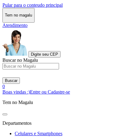
Pular para o conteudo principal
Tem no magalu
Atendimento
Digite seu CEP
Buscar no Magalu
Buscar
0
Boas vindas :)
Entre ou Cadastre-se
Tem no Magalu
Departamentos
Celulares e Smartphones