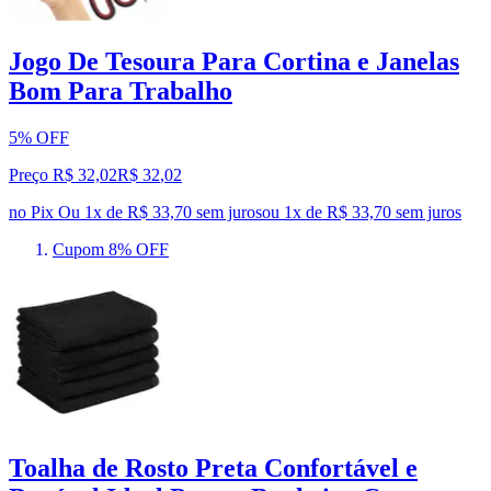
Jogo De Tesoura Para Cortina e Janelas
Bom Para Trabalho
5% OFF
Preço R$ 32,02
R$
32
,
02
no Pix
Ou 1x de R$ 33,70 sem juros
ou
1
x de
R$ 33,70
sem juros
Cupom 8% OFF
Toalha de Rosto Preta Confortável e