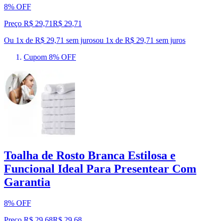
8% OFF
Preço R$ 29,71
R$
29
,
71
Ou 1x de R$ 29,71 sem juros
ou
1
x de
R$ 29,71
sem juros
Cupom 8% OFF
Toalha de Rosto Branca Estilosa e
Funcional Ideal Para Presentear Com
Garantia
8% OFF
Preço R$ 29,68
R$
29
,
68