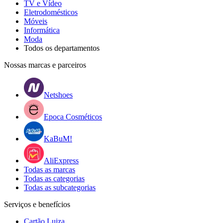
TV e Vídeo
Eletrodomésticos
Móveis
Informática
Moda
Todos os departamentos
Nossas marcas e parceiros
Netshoes
Epoca Cosméticos
KaBuM!
AliExpress
Todas as marcas
Todas as categorias
Todas as subcategorias
Serviços e benefícios
Cartão Luiza