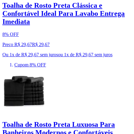
Toalha de Rosto Preta Clássica e
Confortável Ideal Para Lavabo Entrega
Imediata
8% OFF
Preço R$ 29,67
R$
29
,
67
Ou 1x de R$ 29,67 sem juros
ou
1
x de
R$ 29,67
sem juros
Cupom 8% OFF
Toalha de Rosto Preta Luxuosa Para
Banheiros Modernos e Confortáveis