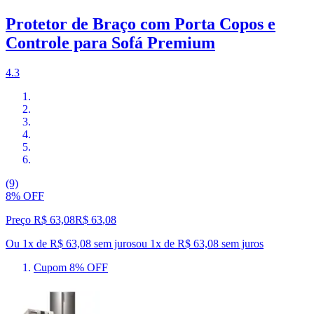
Protetor de Braço com Porta Copos e
Controle para Sofá Premium
4.3
(9)
8% OFF
Preço R$ 63,08
R$
63
,
08
Ou 1x de R$ 63,08 sem juros
ou
1
x de
R$ 63,08
sem juros
Cupom 8% OFF