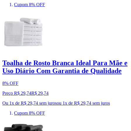
Cupom 8% OFF
Toalha de Rosto Branca Ideal Para Mãe e
Uso Diário Com Garantia de Qualidade
8% OFF
Preço R$ 29,74
R$
29
,
74
Ou 1x de R$ 29,74 sem juros
ou
1
x de
R$ 29,74
sem juros
Cupom 8% OFF