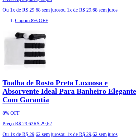
Ou 1x de R$ 29,68 sem juros
ou
1
x de
R$ 29,68
sem juros
Cupom 8% OFF
Toalha de Rosto Preta Luxuosa e
Absorvente Ideal Para Banheiro Elegante
Com Garantia
8% OFF
Preço R$ 29,62
R$
29
,
62
Ou 1x de R$ 29,62 sem juros
ou
1
x de
R$ 29,62
sem juros