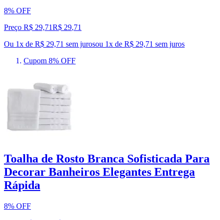
8% OFF
Preço R$ 29,71
R$
29
,
71
Ou 1x de R$ 29,71 sem juros
ou
1
x de
R$ 29,71
sem juros
Cupom 8% OFF
Toalha de Rosto Branca Sofisticada Para
Decorar Banheiros Elegantes Entrega
Rápida
8% OFF