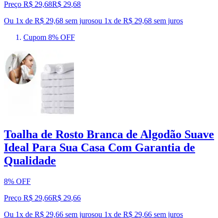
Preço R$ 29,68
R$
29
,
68
Ou 1x de R$ 29,68 sem juros
ou
1
x de
R$ 29,68
sem juros
Cupom 8% OFF
Toalha de Rosto Branca de Algodão Suave
Ideal Para Sua Casa Com Garantia de
Qualidade
8% OFF
Preço R$ 29,66
R$
29
,
66
Ou 1x de R$ 29,66 sem juros
ou
1
x de
R$ 29,66
sem juros