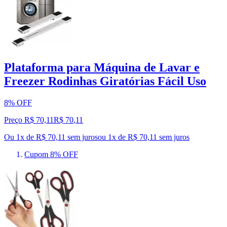
Plataforma para Máquina de Lavar e
Freezer Rodinhas Giratórias Fácil Uso
8% OFF
Preço R$ 70,11
R$
70
,
11
Ou 1x de R$ 70,11 sem juros
ou
1
x de
R$ 70,11
sem juros
Cupom 8% OFF