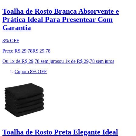
Toalha de Rosto Branca Absorvente e
Prática Ideal Para Presentear Com
Garantia
8% OFF
Preço R$ 29,78
R$
29
,
78
Ou 1x de R$ 29,78 sem juros
ou
1
x de
R$ 29,78
sem juros
Cupom 8% OFF
Toalha de Rosto Preta Elegante Ideal