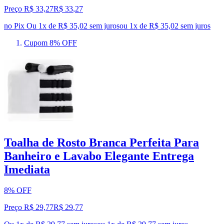
Preço R$ 33,27
R$
33
,
27
no Pix
Ou 1x de R$ 35,02 sem juros
ou
1
x de
R$ 35,02
sem juros
Cupom 8% OFF
Toalha de Rosto Branca Perfeita Para
Banheiro e Lavabo Elegante Entrega
Imediata
8% OFF
Preço R$ 29,77
R$
29
,
77