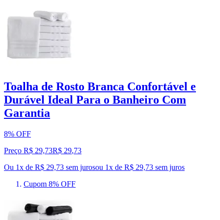
Toalha de Rosto Branca Confortável e
Durável Ideal Para o Banheiro Com
Garantia
8% OFF
Preço R$ 29,73
R$
29
,
73
Ou 1x de R$ 29,73 sem juros
ou
1
x de
R$ 29,73
sem juros
Cupom 8% OFF