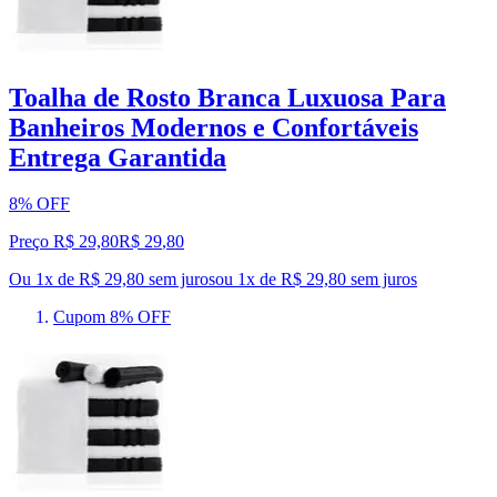
Toalha de Rosto Branca Luxuosa Para
Banheiros Modernos e Confortáveis
Entrega Garantida
8% OFF
Preço R$ 29,80
R$
29
,
80
Ou 1x de R$ 29,80 sem juros
ou
1
x de
R$ 29,80
sem juros
Cupom 8% OFF