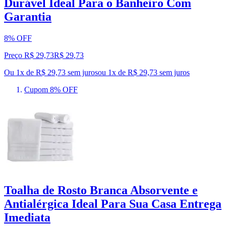
Durável Ideal Para o Banheiro Com
Garantia
8% OFF
Preço R$ 29,73
R$
29
,
73
Ou 1x de R$ 29,73 sem juros
ou
1
x de
R$ 29,73
sem juros
Cupom 8% OFF
Toalha de Rosto Branca Absorvente e
Antialérgica Ideal Para Sua Casa Entrega
Imediata