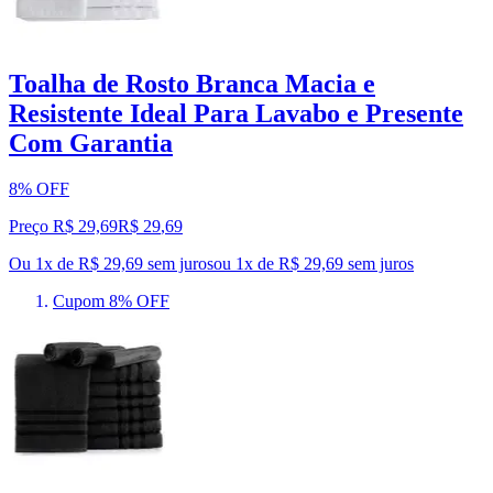
Toalha de Rosto Branca Macia e
Resistente Ideal Para Lavabo e Presente
Com Garantia
8% OFF
Preço R$ 29,69
R$
29
,
69
Ou 1x de R$ 29,69 sem juros
ou
1
x de
R$ 29,69
sem juros
Cupom 8% OFF