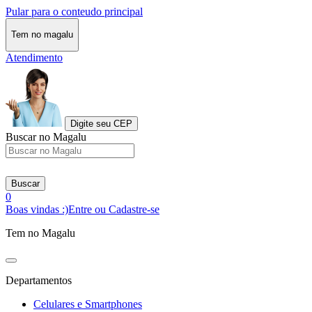
Pular para o conteudo principal
Tem no magalu
Atendimento
Digite seu CEP
Buscar no Magalu
Buscar
0
Boas vindas :)
Entre ou Cadastre-se
Tem no Magalu
Departamentos
Celulares e Smartphones