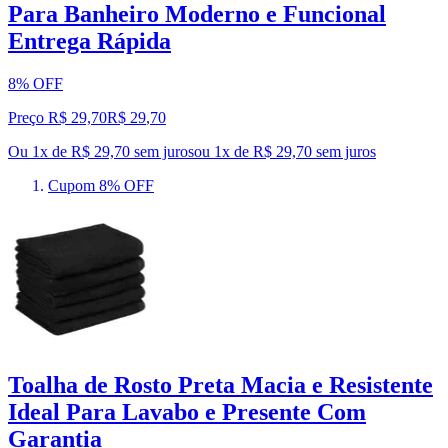
Para Banheiro Moderno e Funcional
Entrega Rápida
8% OFF
Preço R$ 29,70
R$
29
,
70
Ou 1x de R$ 29,70 sem juros
ou
1
x de
R$ 29,70
sem juros
Cupom 8% OFF
Toalha de Rosto Preta Macia e Resistente
Ideal Para Lavabo e Presente Com
Garantia