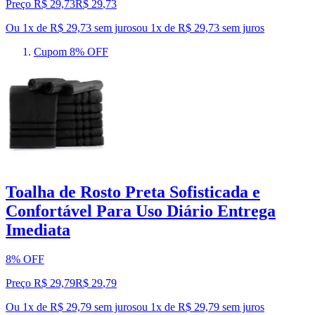
Preço R$ 29,73
R$
29
,
73
Ou 1x de R$ 29,73 sem juros
ou
1
x de
R$ 29,73
sem juros
Cupom 8% OFF
Toalha de Rosto Preta Sofisticada e
Confortável Para Uso Diário Entrega
Imediata
8% OFF
Preço R$ 29,79
R$
29
,
79
Ou 1x de R$ 29,79 sem juros
ou
1
x de
R$ 29,79
sem juros