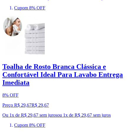
Cupom 8% OFF
Toalha de Rosto Branca Clássica e
Confortável Ideal Para Lavabo Entrega
Imediata
8% OFF
Preço R$ 29,67
R$
29
,
67
Ou 1x de R$ 29,67 sem juros
ou
1
x de
R$ 29,67
sem juros
Cupom 8% OFF