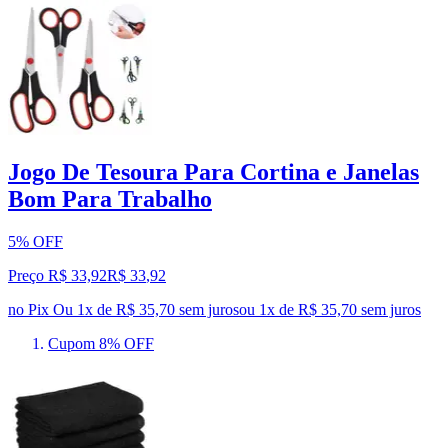
Jogo De Tesoura Para Cortina e Janelas
Bom Para Trabalho
5% OFF
Preço R$ 33,92
R$
33
,
92
no Pix
Ou 1x de R$ 35,70 sem juros
ou
1
x de
R$ 35,70
sem juros
Cupom 8% OFF