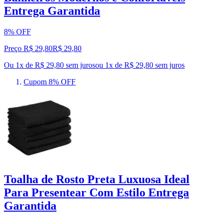
Entrega Garantida
8% OFF
Preço R$ 29,80
R$
29
,
80
Ou 1x de R$ 29,80 sem juros
ou
1
x de
R$ 29,80
sem juros
Cupom 8% OFF
Toalha de Rosto Preta Luxuosa Ideal
Para Presentear Com Estilo Entrega
Garantida