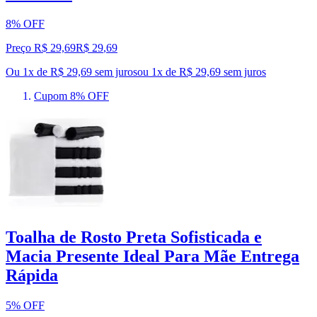
8% OFF
Preço R$ 29,69
R$
29
,
69
Ou 1x de R$ 29,69 sem juros
ou
1
x de
R$ 29,69
sem juros
Cupom 8% OFF
Toalha de Rosto Preta Sofisticada e
Macia Presente Ideal Para Mãe Entrega
Rápida
5% OFF