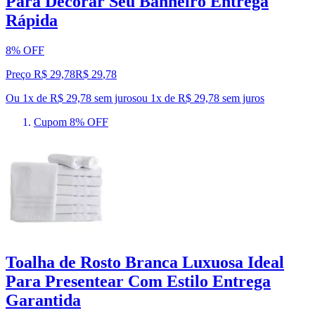
Para Decorar Seu Banheiro Entrega
Rápida
8% OFF
Preço R$ 29,78
R$
29
,
78
Ou 1x de R$ 29,78 sem juros
ou
1
x de
R$ 29,78
sem juros
Cupom 8% OFF
Toalha de Rosto Branca Luxuosa Ideal
Para Presentear Com Estilo Entrega
Garantida