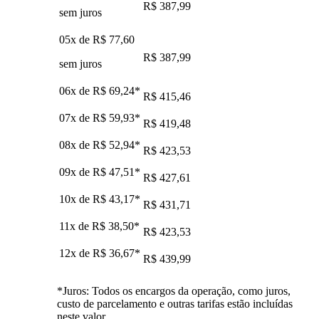
R$ 387,99
sem juros
05x de
R$ 77,60
R$ 387,99
sem juros
06x de
R$ 69,24
*
R$ 415,46
07x de
R$ 59,93
*
R$ 419,48
08x de
R$ 52,94
*
R$ 423,53
09x de
R$ 47,51
*
R$ 427,61
10x de
R$ 43,17
*
R$ 431,71
11x de
R$ 38,50
*
R$ 423,53
12x de
R$ 36,67
*
R$ 439,99
*Juros: Todos os encargos da operação, como juros,
custo de parcelamento e outras tarifas estão incluídas
neste valor.