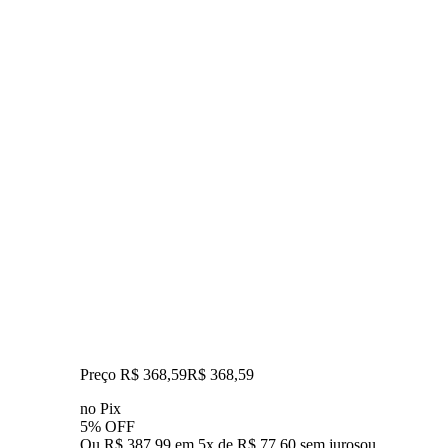
Preço R$ 368,59
R$
368
,
59
no Pix
5% OFF
Ou R$ 387,99 em 5x de R$ 77,60 sem juros
ou