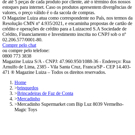
de até 5 peças de cada produto por cliente, até o término dos nossos
estoques para internet. Caso os produtos apresentem divergências de
valores, o preço válido é o da sacola de compras.
O Magazine Luiza atua como correspondente no País, nos termos da
Resolução CMN nº 4.935/2021, e encaminha propostas de cartão de
crédito e operações de crédito para a Luizacred S.A Sociedade de
Crédito, Financiamento e Investimento inscrita no CNPJ sob o nº
02.206.577/0001-80.
Compre pelo chat
ou compre pelo telefone:
0800 773 3838
Magazine Luiza S/A - CNPJ: 47.960.950/1088-36 - Endereço: Rua
Arnulfo de Lima, 2385 - Vila Santa Cruz, Franca/SP - CEP 14.403-
471 ® Magazine Luiza – Todos os direitos reservados.
Home
>
brinquedos
>
Brincadeiras de Faz de Conta
>
Mercadinho
>
Mercadinho Supermarket com Bip Luz 8039 Vermelho-
Magic Toys