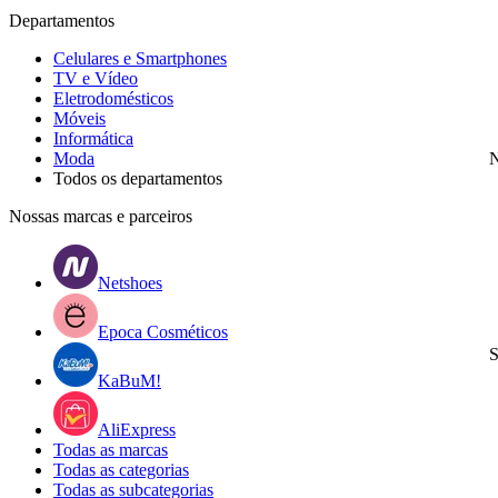
Departamentos
Celulares e Smartphones
TV e Vídeo
Eletrodomésticos
Móveis
Informática
Moda
N
Todos os departamentos
Nossas marcas e parceiros
Netshoes
Epoca Cosméticos
S
KaBuM!
AliExpress
Todas as marcas
Todas as categorias
Todas as subcategorias