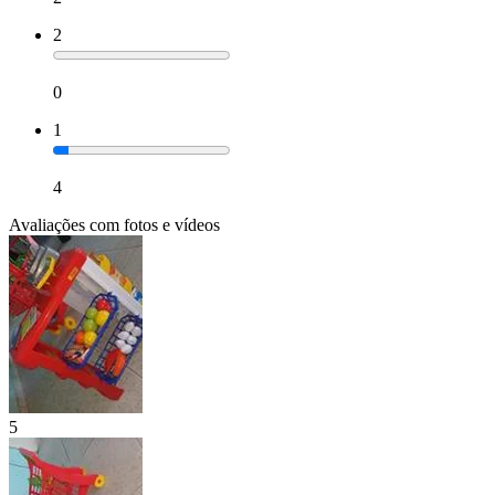
2
0
1
4
Avaliações com fotos e vídeos
5