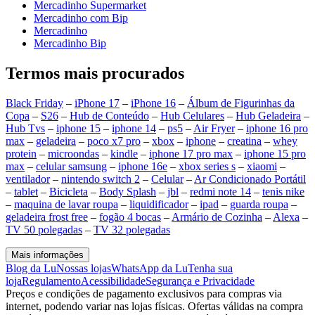
Mercadinho Supermarket
Mercadinho com Bip
Mercadinho
Mercadinho Bip
Termos mais procurados
Black Friday
–
iPhone 17
–
iPhone 16
–
Álbum de Figurinhas da
Copa
–
S26
–
Hub de Conteúdo
–
Hub Celulares
–
Hub Geladeira
–
Hub Tvs
–
iphone 15
–
iphone 14
–
ps5
–
Air Fryer
–
iphone 16 pro
max
–
geladeira
–
poco x7 pro
–
xbox
–
iphone
–
creatina
–
whey
protein
–
microondas
–
kindle
–
iphone 17 pro max
–
iphone 15 pro
max
–
celular samsung
–
iphone 16e
–
xbox series s
–
xiaomi
–
ventilador
–
nintendo switch 2
–
Celular
–
Ar Condicionado Portátil
–
tablet
–
Bicicleta
–
Body Splash
–
jbl
–
redmi note 14
–
tenis nike
–
maquina de lavar roupa
–
liquidificador
–
ipad
–
guarda roupa
–
geladeira frost free
–
fogão 4 bocas
–
Armário de Cozinha
–
Alexa
–
TV 50 polegadas
–
TV 32 polegadas
Mais informações
Blog da Lu
Nossas lojas
WhatsApp da Lu
Tenha sua
loja
Regulamento
Acessibilidade
Segurança e Privacidade
Preços e condições de pagamento exclusivos para compras via
internet, podendo variar nas lojas físicas. Ofertas válidas na compra