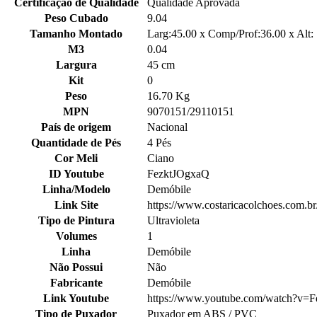
Certificação de Qualidade
Qualidade Aprovada
Peso Cubado
9.04
Tamanho Montado
Larg:45.00 x Comp/Prof:36.00 x Alt:
M3
0.04
Largura
45 cm
Kit
0
Peso
16.70 Kg
MPN
9070151/29110151
País de origem
Nacional
Quantidade de Pés
4 Pés
Cor Meli
Ciano
ID Youtube
FezktJOgxaQ
Linha/Modelo
Demóbile
Link Site
https://www.costaricacolchoes.com.b
Tipo de Pintura
Ultravioleta
Volumes
1
Linha
Demóbile
Não Possui
Não
Fabricante
Demóbile
Link Youtube
https://www.youtube.com/watch?v=
Tipo de Puxador
Puxador em ABS / PVC