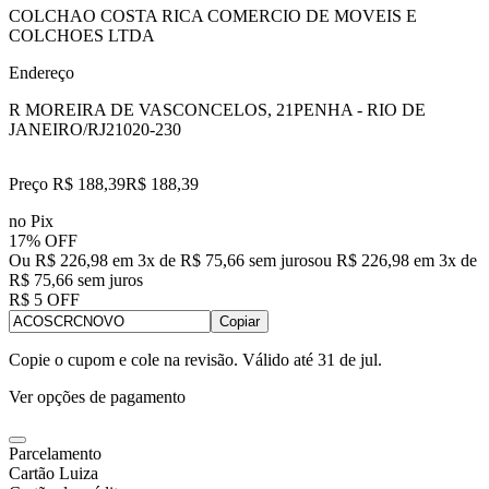
COLCHAO COSTA RICA COMERCIO DE MOVEIS E
COLCHOES LTDA
Endereço
R MOREIRA DE VASCONCELOS, 21
PENHA - RIO DE
JANEIRO/RJ
21020-230
Preço R$ 188,39
R$
188
,
39
no Pix
17% OFF
Ou R$ 226,98 em 3x de R$ 75,66 sem juros
ou
R$ 226,98
em
3
x de
R$ 75,66
sem juros
R$ 5 OFF
Copiar
Copie o cupom e cole na revisão. Válido até
31 de jul
.
Ver opções de pagamento
Parcelamento
Cartão Luiza