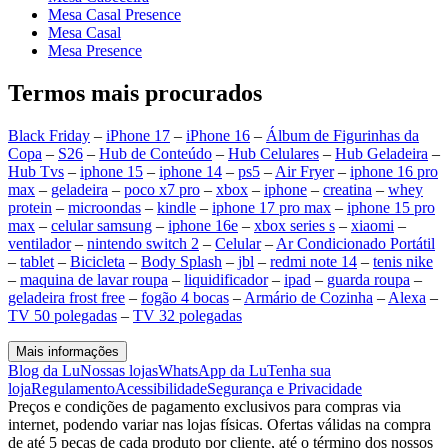
Mesa Casal Presence
Mesa Casal
Mesa Presence
Termos mais procurados
Black Friday
–
iPhone 17
–
iPhone 16
–
Álbum de Figurinhas da
Copa
–
S26
–
Hub de Conteúdo
–
Hub Celulares
–
Hub Geladeira
–
Hub Tvs
–
iphone 15
–
iphone 14
–
ps5
–
Air Fryer
–
iphone 16 pro
max
–
geladeira
–
poco x7 pro
–
xbox
–
iphone
–
creatina
–
whey
protein
–
microondas
–
kindle
–
iphone 17 pro max
–
iphone 15 pro
max
–
celular samsung
–
iphone 16e
–
xbox series s
–
xiaomi
–
ventilador
–
nintendo switch 2
–
Celular
–
Ar Condicionado Portátil
–
tablet
–
Bicicleta
–
Body Splash
–
jbl
–
redmi note 14
–
tenis nike
–
maquina de lavar roupa
–
liquidificador
–
ipad
–
guarda roupa
–
geladeira frost free
–
fogão 4 bocas
–
Armário de Cozinha
–
Alexa
–
TV 50 polegadas
–
TV 32 polegadas
Mais informações
Blog da Lu
Nossas lojas
WhatsApp da Lu
Tenha sua
loja
Regulamento
Acessibilidade
Segurança e Privacidade
Preços e condições de pagamento exclusivos para compras via
internet, podendo variar nas lojas físicas. Ofertas válidas na compra
de até 5 peças de cada produto por cliente, até o término dos nossos