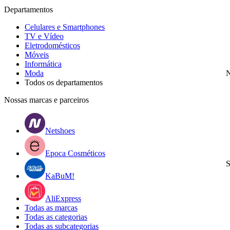
Departamentos
Celulares e Smartphones
TV e Vídeo
Eletrodomésticos
Móveis
Informática
Moda
N
Todos os departamentos
Nossas marcas e parceiros
Netshoes
Epoca Cosméticos
S
KaBuM!
AliExpress
Todas as marcas
Todas as categorias
Todas as subcategorias