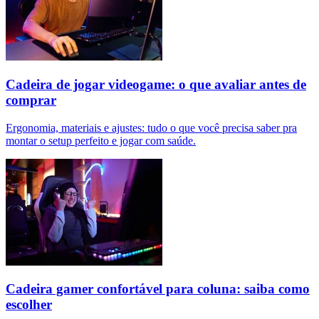
Cadeira de jogar videogame: o que avaliar antes de
comprar
Ergonomia, materiais e ajustes: tudo o que você precisa saber pra
montar o setup perfeito e jogar com saúde.
Cadeira gamer confortável para coluna: saiba como
escolher