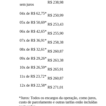
R$ 238,98
sem juros
04x de
R$ 62,75
*
R$ 250,99
05x de
R$ 50,69
*
R$ 253,43
06x de
R$ 42,65
*
R$ 255,90
07x de
R$ 36,91
*
R$ 258,38
08x de
R$ 32,61
*
R$ 260,87
09x de
R$ 29,26
*
R$ 263,38
10x de
R$ 26,59
*
R$ 265,91
11x de
R$ 23,72
*
R$ 260,87
12x de
R$ 22,58
*
R$ 271,01
*Juros: Todos os encargos da operação, como juros,
custo de parcelamento e outras tarifas estão incluídas