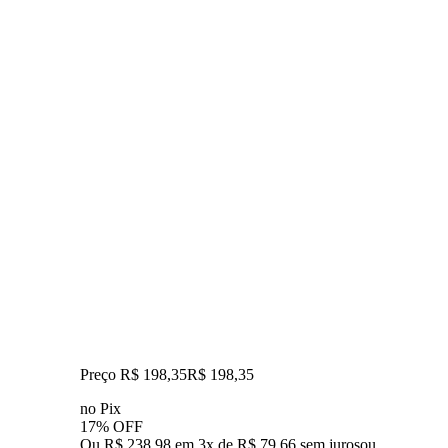
Preço R$ 198,35
R$
198
,
35
no Pix
17% OFF
Ou R$ 238,98 em 3x de R$ 79,66 sem juros
ou