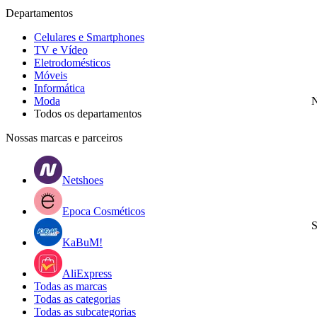
Departamentos
Celulares e Smartphones
TV e Vídeo
Eletrodomésticos
Móveis
Informática
Moda
N
Todos os departamentos
Nossas marcas e parceiros
Netshoes
Epoca Cosméticos
S
KaBuM!
AliExpress
Todas as marcas
Todas as categorias
Todas as subcategorias