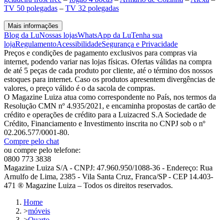
TV 50 polegadas
–
TV 32 polegadas
Mais informações
Blog da Lu
Nossas lojas
WhatsApp da Lu
Tenha sua
loja
Regulamento
Acessibilidade
Segurança e Privacidade
Preços e condições de pagamento exclusivos para compras via
internet, podendo variar nas lojas físicas. Ofertas válidas na compra
de até 5 peças de cada produto por cliente, até o término dos nossos
estoques para internet. Caso os produtos apresentem divergências de
valores, o preço válido é o da sacola de compras.
O Magazine Luiza atua como correspondente no País, nos termos da
Resolução CMN nº 4.935/2021, e encaminha propostas de cartão de
crédito e operações de crédito para a Luizacred S.A Sociedade de
Crédito, Financiamento e Investimento inscrita no CNPJ sob o nº
02.206.577/0001-80.
Compre pelo chat
ou compre pelo telefone:
0800 773 3838
Magazine Luiza S/A - CNPJ: 47.960.950/1088-36 - Endereço: Rua
Arnulfo de Lima, 2385 - Vila Santa Cruz, Franca/SP - CEP 14.403-
471 ® Magazine Luiza – Todos os direitos reservados.
Home
>
móveis
>
Quarto