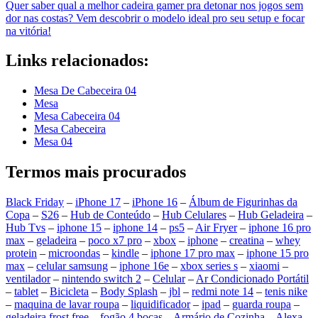
Quer saber qual a melhor cadeira gamer pra detonar nos jogos sem
dor nas costas? Vem descobrir o modelo ideal pro seu setup e focar
na vitória!
Links relacionados:
Mesa De Cabeceira 04
Mesa
Mesa Cabeceira 04
Mesa Cabeceira
Mesa 04
Termos mais procurados
Black Friday
–
iPhone 17
–
iPhone 16
–
Álbum de Figurinhas da
Copa
–
S26
–
Hub de Conteúdo
–
Hub Celulares
–
Hub Geladeira
–
Hub Tvs
–
iphone 15
–
iphone 14
–
ps5
–
Air Fryer
–
iphone 16 pro
max
–
geladeira
–
poco x7 pro
–
xbox
–
iphone
–
creatina
–
whey
protein
–
microondas
–
kindle
–
iphone 17 pro max
–
iphone 15 pro
max
–
celular samsung
–
iphone 16e
–
xbox series s
–
xiaomi
–
ventilador
–
nintendo switch 2
–
Celular
–
Ar Condicionado Portátil
–
tablet
–
Bicicleta
–
Body Splash
–
jbl
–
redmi note 14
–
tenis nike
–
maquina de lavar roupa
–
liquidificador
–
ipad
–
guarda roupa
–
geladeira frost free
–
fogão 4 bocas
–
Armário de Cozinha
–
Alexa
–