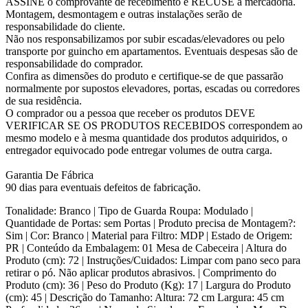
ASSINE o comprovante de recebimento e RECUSE a mercadoria.
Montagem, desmontagem e outras instalações serão de
responsabilidade do cliente.
Não nos responsabilizamos por subir escadas/elevadores ou pelo
transporte por guincho em apartamentos. Eventuais despesas são de
responsabilidade do comprador.
Confira as dimensões do produto e certifique-se de que passarão
normalmente por supostos elevadores, portas, escadas ou corredores
de sua residência.
O comprador ou a pessoa que receber os produtos DEVE
VERIFICAR SE OS PRODUTOS RECEBIDOS correspondem ao
mesmo modelo e à mesma quantidade dos produtos adquiridos, o
entregador equivocado pode entregar volumes de outra carga.
Garantia De Fábrica
90 dias para eventuais defeitos de fabricação.
Tonalidade: Branco | Tipo de Guarda Roupa: Modulado |
Quantidade de Portas: sem Portas | Produto precisa de Montagem?:
Sim | Cor: Branco | Material para Filtro: MDP | Estado de Origem:
PR | Conteúdo da Embalagem: 01 Mesa de Cabeceira | Altura do
Produto (cm): 72 | Instruções/Cuidados: Limpar com pano seco para
retirar o pó. Não aplicar produtos abrasivos. | Comprimento do
Produto (cm): 36 | Peso do Produto (Kg): 17 | Largura do Produto
(cm): 45 | Descrição do Tamanho: Altura: 72 cm Largura: 45 cm