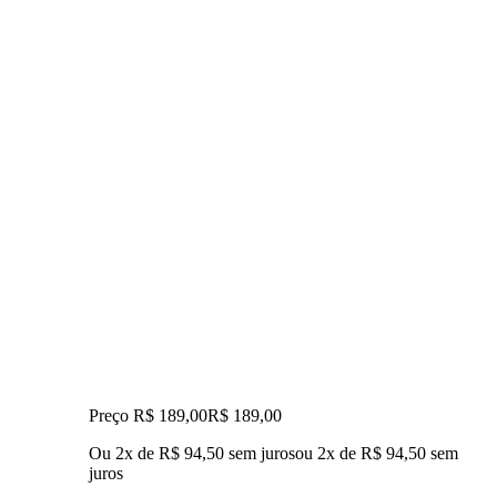
Preço R$ 189,00
R$
189
,
00
Ou 2x de R$ 94,50 sem juros
ou
2
x de
R$ 94,50
sem
juros