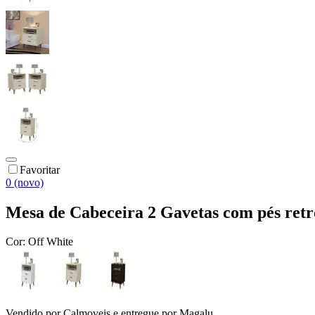
Favoritar
0 (novo)
Mesa de Cabeceira 2 Gavetas com pés retro
Cor:
Off White
Vendido por
Calmoveis
e entregue por
Magalu