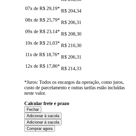
07x de
R$ 29,19
*
R$ 204,34
08x de
R$ 25,79
*
R$ 206,31
09x de
R$ 23,14
*
R$ 208,30
10x de
R$ 21,03
*
R$ 210,30
11x de
R$ 18,76
*
R$ 206,31
12x de
R$ 17,86
*
R$ 214,33
*Juros: Todos os encargos da operação, como juros,
custo de parcelamento e outras tarifas estão incluídas
neste valor.
Calcular frete e prazo
Fechar
Adicionar à sacola
Adicionar à sacola
Comprar agora