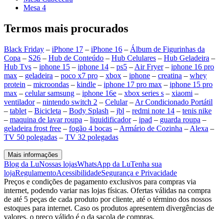
Mesa 4
Termos mais procurados
Black Friday
–
iPhone 17
–
iPhone 16
–
Álbum de Figurinhas da
Copa
–
S26
–
Hub de Conteúdo
–
Hub Celulares
–
Hub Geladeira
–
Hub Tvs
–
iphone 15
–
iphone 14
–
ps5
–
Air Fryer
–
iphone 16 pro
max
–
geladeira
–
poco x7 pro
–
xbox
–
iphone
–
creatina
–
whey
protein
–
microondas
–
kindle
–
iphone 17 pro max
–
iphone 15 pro
max
–
celular samsung
–
iphone 16e
–
xbox series s
–
xiaomi
–
ventilador
–
nintendo switch 2
–
Celular
–
Ar Condicionado Portátil
–
tablet
–
Bicicleta
–
Body Splash
–
jbl
–
redmi note 14
–
tenis nike
–
maquina de lavar roupa
–
liquidificador
–
ipad
–
guarda roupa
–
geladeira frost free
–
fogão 4 bocas
–
Armário de Cozinha
–
Alexa
–
TV 50 polegadas
–
TV 32 polegadas
Mais informações
Blog da Lu
Nossas lojas
WhatsApp da Lu
Tenha sua
loja
Regulamento
Acessibilidade
Segurança e Privacidade
Preços e condições de pagamento exclusivos para compras via
internet, podendo variar nas lojas físicas. Ofertas válidas na compra
de até 5 peças de cada produto por cliente, até o término dos nossos
estoques para internet. Caso os produtos apresentem divergências de
valores, o preço válido é o da sacola de compras.