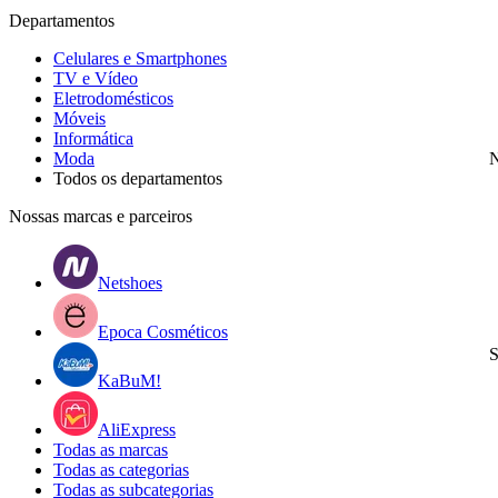
Departamentos
Celulares e Smartphones
TV e Vídeo
Eletrodomésticos
Móveis
Informática
Moda
N
Todos os departamentos
Nossas marcas e parceiros
Netshoes
Epoca Cosméticos
S
KaBuM!
AliExpress
Todas as marcas
Todas as categorias
Todas as subcategorias