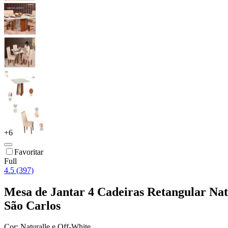
+
6
Favoritar
Full
4.5 (397)
Mesa de Jantar 4 Cadeiras Retangular Nat
São Carlos
Cor:
Naturalle e Off-White