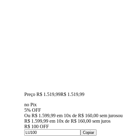
Preço R$ 1.519,99
R$
1.519
,
99
no Pix
5% OFF
Ou R$ 1.599,99 em 10x de R$ 160,00 sem juros
ou
R$ 1.599,99
em
10
x de
R$ 160,00
sem juros
R$ 100 OFF
Copiar