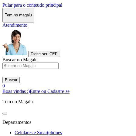
Pular para o conteudo principal
Tem no magalu
Atendimento
Digite seu CEP
Buscar no Magalu
Buscar
0
Boas vindas :)
Entre ou Cadastre-se
Tem no Magalu
Departamentos
Celulares e Smartphones