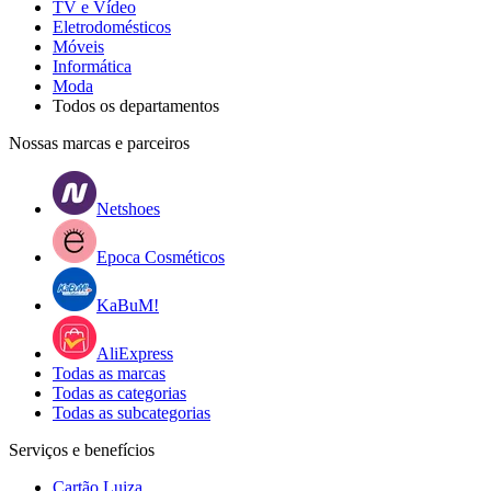
TV e Vídeo
Eletrodomésticos
Móveis
Informática
Moda
Todos os departamentos
Nossas marcas e parceiros
Netshoes
Epoca Cosméticos
KaBuM!
AliExpress
Todas as marcas
Todas as categorias
Todas as subcategorias
Serviços e benefícios
Cartão Luiza