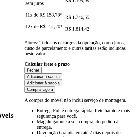
R$ 1.599,99
sem juros
11x de
R$ 158,78
*
R$ 1.746,55
12x de
R$ 151,20
*
R$ 1.814,42
*Juros: Todos os encargos da operação, como juros,
custo de parcelamento e outras tarifas estão incluídas
neste valor.
Calcular frete e prazo
Fechar
Adicionar à sacola
Adicionar à sacola
Comprar agora
A compra do móvel não inclui serviço de montagem.
Entrega Full
é entrega rápida, frete barato e mais
óveis
segurança para você.
Magalu garante
a sua compra, do pedido à
entrega.
Devolução Gratuita
em até 7 dias depois de