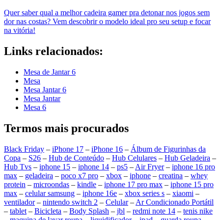
Quer saber qual a melhor cadeira gamer pra detonar nos jogos sem
dor nas costas? Vem descobrir o modelo ideal pro seu setup e focar
na vitória!
Links relacionados:
Mesa de Jantar 6
Mesa
Mesa Jantar 6
Mesa Jantar
Mesa 6
Termos mais procurados
Black Friday
–
iPhone 17
–
iPhone 16
–
Álbum de Figurinhas da
Copa
–
S26
–
Hub de Conteúdo
–
Hub Celulares
–
Hub Geladeira
–
Hub Tvs
–
iphone 15
–
iphone 14
–
ps5
–
Air Fryer
–
iphone 16 pro
max
–
geladeira
–
poco x7 pro
–
xbox
–
iphone
–
creatina
–
whey
protein
–
microondas
–
kindle
–
iphone 17 pro max
–
iphone 15 pro
max
–
celular samsung
–
iphone 16e
–
xbox series s
–
xiaomi
–
ventilador
–
nintendo switch 2
–
Celular
–
Ar Condicionado Portátil
–
tablet
–
Bicicleta
–
Body Splash
–
jbl
–
redmi note 14
–
tenis nike
–
maquina de lavar roupa
–
liquidificador
–
ipad
–
guarda roupa
–