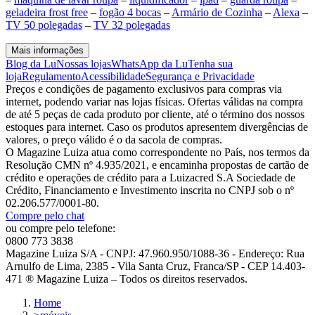
geladeira frost free
–
fogão 4 bocas
–
Armário de Cozinha
–
Alexa
–
TV 50 polegadas
–
TV 32 polegadas
Mais informações
Blog da Lu
Nossas lojas
WhatsApp da Lu
Tenha sua
loja
Regulamento
Acessibilidade
Segurança e Privacidade
Preços e condições de pagamento exclusivos para compras via
internet, podendo variar nas lojas físicas. Ofertas válidas na compra
de até 5 peças de cada produto por cliente, até o término dos nossos
estoques para internet. Caso os produtos apresentem divergências de
valores, o preço válido é o da sacola de compras.
O Magazine Luiza atua como correspondente no País, nos termos da
Resolução CMN nº 4.935/2021, e encaminha propostas de cartão de
crédito e operações de crédito para a Luizacred S.A Sociedade de
Crédito, Financiamento e Investimento inscrita no CNPJ sob o nº
02.206.577/0001-80.
Compre pelo chat
ou compre pelo telefone:
0800 773 3838
Magazine Luiza S/A - CNPJ: 47.960.950/1088-36 - Endereço: Rua
Arnulfo de Lima, 2385 - Vila Santa Cruz, Franca/SP - CEP 14.403-
471 ® Magazine Luiza – Todos os direitos reservados.
Home