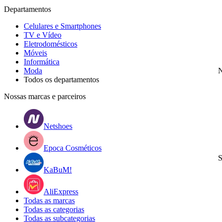
Departamentos
Celulares e Smartphones
TV e Vídeo
Eletrodomésticos
Móveis
Informática
Moda
N
Todos os departamentos
Nossas marcas e parceiros
Netshoes
Epoca Cosméticos
S
KaBuM!
AliExpress
Todas as marcas
Todas as categorias
Todas as subcategorias