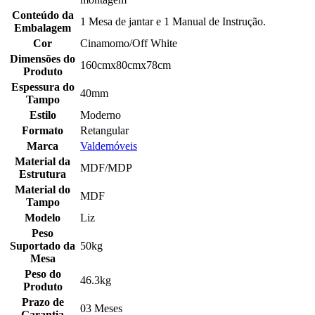
Conteúdo da
1 Mesa de jantar e 1 Manual de Instrução.
Embalagem
Cor
Cinamomo/Off White
Dimensões do
160cmx80cmx78cm
Produto
Espessura do
40mm
Tampo
Estilo
Moderno
Formato
Retangular
Marca
Valdemóveis
Material da
MDF/MDP
Estrutura
Material do
MDF
Tampo
Modelo
Liz
Peso
Suportado da
50kg
Mesa
Peso do
46.3kg
Produto
Prazo de
03 Meses
Garantia