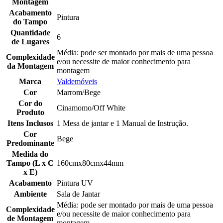
Montagem
Acabamento
Pintura
do Tampo
Quantidade
6
de Lugares
Média: pode ser montado por mais de uma pessoa
Complexidade
e/ou necessite de maior conhecimento para
da Montagem
montagem
Marca
Valdemóveis
Cor
Marrom/Bege
Cor do
Cinamomo/Off White
Produto
Itens Inclusos
1 Mesa de jantar e 1 Manual de Instrução.
Cor
Bege
Predominante
Medida do
Tampo (L x C
160cmx80cmx44mm
x E)
Acabamento
Pintura UV
Ambiente
Sala de Jantar
Média: pode ser montado por mais de uma pessoa
Complexidade
e/ou necessite de maior conhecimento para
de Montagem
montagem