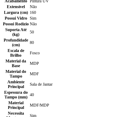
Acabamento
Pintura UV
Extensível
Não
Largura (cm)
160
Possui Vidro
Sim
Possui Rodízio
Não
Suporta Até
50
(kg)
Profundidade
80
(cm)
Escala de
Fosco
Brilho
Material da
MDP
Base
Material do
MDF
Tampo
Ambiente
Sala de Jantar
Principal
Espessura do
40
Tampo (mm)
Material
MDF/MDP
Principal
Necessita
Sim