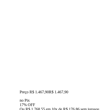
Preço R$ 1.467,90
R$
1.467
,
90
no Pix
17% OFF
Ou R$ 1.768,55 em 10x de R$ 176,86 sem juros
ou