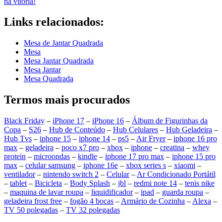
na vitória!
Links relacionados:
Mesa de Jantar Quadrada
Mesa
Mesa Jantar Quadrada
Mesa Jantar
Mesa Quadrada
Termos mais procurados
Black Friday
–
iPhone 17
–
iPhone 16
–
Álbum de Figurinhas da
Copa
–
S26
–
Hub de Conteúdo
–
Hub Celulares
–
Hub Geladeira
–
Hub Tvs
–
iphone 15
–
iphone 14
–
ps5
–
Air Fryer
–
iphone 16 pro
max
–
geladeira
–
poco x7 pro
–
xbox
–
iphone
–
creatina
–
whey
protein
–
microondas
–
kindle
–
iphone 17 pro max
–
iphone 15 pro
max
–
celular samsung
–
iphone 16e
–
xbox series s
–
xiaomi
–
ventilador
–
nintendo switch 2
–
Celular
–
Ar Condicionado Portátil
–
tablet
–
Bicicleta
–
Body Splash
–
jbl
–
redmi note 14
–
tenis nike
–
maquina de lavar roupa
–
liquidificador
–
ipad
–
guarda roupa
–
geladeira frost free
–
fogão 4 bocas
–
Armário de Cozinha
–
Alexa
–
TV 50 polegadas
–
TV 32 polegadas