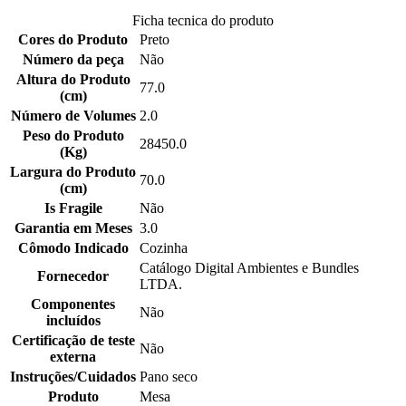
Ficha tecnica do produto
Cores do Produto
Preto
Número da peça
Não
Altura do Produto
77.0
(cm)
Número de Volumes
2.0
Peso do Produto
28450.0
(Kg)
Largura do Produto
70.0
(cm)
Is Fragile
Não
Garantia em Meses
3.0
Cômodo Indicado
Cozinha
Catálogo Digital Ambientes e Bundles
Fornecedor
LTDA.
Componentes
Não
incluídos
Certificação de teste
Não
externa
Instruções/Cuidados
Pano seco
Produto
Mesa