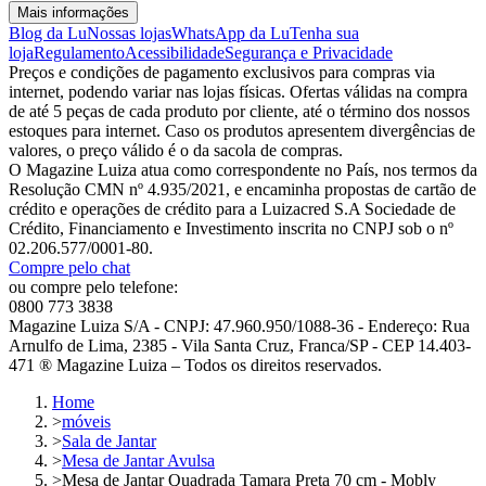
Mais informações
Blog da Lu
Nossas lojas
WhatsApp da Lu
Tenha sua
loja
Regulamento
Acessibilidade
Segurança e Privacidade
Preços e condições de pagamento exclusivos para compras via
internet, podendo variar nas lojas físicas. Ofertas válidas na compra
de até 5 peças de cada produto por cliente, até o término dos nossos
estoques para internet. Caso os produtos apresentem divergências de
valores, o preço válido é o da sacola de compras.
O Magazine Luiza atua como correspondente no País, nos termos da
Resolução CMN nº 4.935/2021, e encaminha propostas de cartão de
crédito e operações de crédito para a Luizacred S.A Sociedade de
Crédito, Financiamento e Investimento inscrita no CNPJ sob o nº
02.206.577/0001-80.
Compre pelo chat
ou compre pelo telefone:
0800 773 3838
Magazine Luiza S/A - CNPJ: 47.960.950/1088-36 - Endereço: Rua
Arnulfo de Lima, 2385 - Vila Santa Cruz, Franca/SP - CEP 14.403-
471 ® Magazine Luiza – Todos os direitos reservados.
Home
>
móveis
>
Sala de Jantar
>
Mesa de Jantar Avulsa
>
Mesa de Jantar Quadrada Tamara Preta 70 cm - Mobly