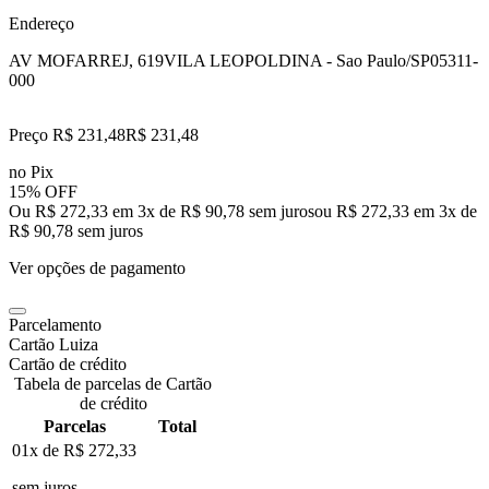
Endereço
AV MOFARREJ, 619
VILA LEOPOLDINA - Sao Paulo/SP
05311-
000
Preço R$ 231,48
R$
231
,
48
no Pix
15% OFF
Ou R$ 272,33 em 3x de R$ 90,78 sem juros
ou
R$ 272,33
em
3
x de
R$ 90,78
sem juros
Ver opções de pagamento
Parcelamento
Cartão Luiza
Cartão de crédito
Tabela de parcelas de Cartão
de crédito
Parcelas
Total
01x de
R$ 272,33
sem juros