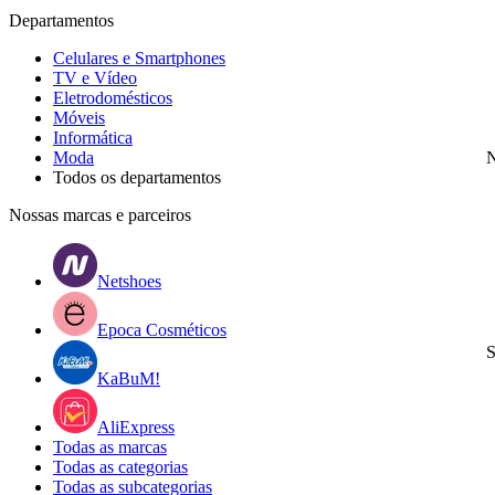
Departamentos
Celulares e Smartphones
TV e Vídeo
Eletrodomésticos
Móveis
Informática
Moda
N
Todos os departamentos
Nossas marcas e parceiros
Netshoes
Epoca Cosméticos
S
KaBuM!
AliExpress
Todas as marcas
Todas as categorias
Todas as subcategorias