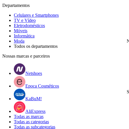
Departamentos
Celulares e Smartphones
TV e Vídeo
Eletrodomésticos
Móveis
Informática
Moda
N
Todos os departamentos
Nossas marcas e parceiros
Netshoes
Epoca Cosméticos
S
KaBuM!
AliExpress
Todas as marcas
Todas as categorias
Todas as subcategorias