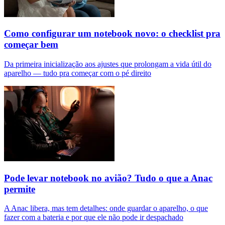
Como configurar um notebook novo: o checklist pra
começar bem
Da primeira inicialização aos ajustes que prolongam a vida útil do
aparelho — tudo pra começar com o pé direito
Pode levar notebook no avião? Tudo o que a Anac
permite
A Anac libera, mas tem detalhes: onde guardar o aparelho, o que
fazer com a bateria e por que ele não pode ir despachado