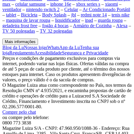
max
–
celular samsung
–
iphone 16e
–
xbox series s
–
xiaomi
–
ventilador
–
nintendo switch 2
–
Celular
–
Ar Condicionado Portátil
–
tablet
–
Bicicleta
–
Body Splash
–
jbl
–
redmi note 14
–
tenis nike
–
maquina de lavar roupa
–
liquidificador
–
ipad
–
guarda roupa
–
geladeira frost free
–
fogão 4 bocas
–
Armário de Cozinha
–
Alexa
–
TV 50 polegadas
–
TV 32 polegadas
Mais informações
Blog da Lu
Nossas lojas
WhatsApp da Lu
Tenha sua
loja
Regulamento
Acessibilidade
Segurança e Privacidade
Preços e condições de pagamento exclusivos para compras via
internet, podendo variar nas lojas físicas. Ofertas válidas na compra
de até 5 peças de cada produto por cliente, até o término dos nossos
estoques para internet. Caso os produtos apresentem divergências de
valores, o preço válido é o da sacola de compras.
O Magazine Luiza atua como correspondente no País, nos termos da
Resolução CMN nº 4.935/2021, e encaminha propostas de cartão de
crédito e operações de crédito para a Luizacred S.A Sociedade de
Crédito, Financiamento e Investimento inscrita no CNPJ sob o nº
02.206.577/0001-80.
Compre pelo chat
ou compre pelo telefone:
0800 773 3838
Magazine Luiza S/A - CNPJ: 47.960.950/1088-36 - Endereço: Rua
Arnulfo de Lima, 2385 - Vila Santa Cruz, Franca/SP - CEP 14.403-