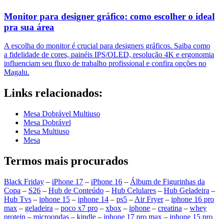
Monitor para designer gráfico: como escolher o ideal
pra sua área
A escolha do monitor é crucial para designers gráficos. Saiba como
a fidelidade de cores, painéis IPS/OLED, resolução 4K e ergonomia
influenciam seu fluxo de trabalho profissional e confira opções no
Magalu.
Links relacionados:
Mesa Dobrável Multiuso
Mesa Dobrável
Mesa Multiuso
Mesa
Termos mais procurados
Black Friday
–
iPhone 17
–
iPhone 16
–
Álbum de Figurinhas da
Copa
–
S26
–
Hub de Conteúdo
–
Hub Celulares
–
Hub Geladeira
–
Hub Tvs
–
iphone 15
–
iphone 14
–
ps5
–
Air Fryer
–
iphone 16 pro
max
–
geladeira
–
poco x7 pro
–
xbox
–
iphone
–
creatina
–
whey
protein
–
microondas
–
kindle
–
iphone 17 pro max
–
iphone 15 pro