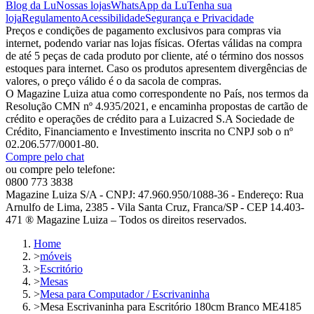
Blog da Lu
Nossas lojas
WhatsApp da Lu
Tenha sua
loja
Regulamento
Acessibilidade
Segurança e Privacidade
Preços e condições de pagamento exclusivos para compras via
internet, podendo variar nas lojas físicas. Ofertas válidas na compra
de até 5 peças de cada produto por cliente, até o término dos nossos
estoques para internet. Caso os produtos apresentem divergências de
valores, o preço válido é o da sacola de compras.
O Magazine Luiza atua como correspondente no País, nos termos da
Resolução CMN nº 4.935/2021, e encaminha propostas de cartão de
crédito e operações de crédito para a Luizacred S.A Sociedade de
Crédito, Financiamento e Investimento inscrita no CNPJ sob o nº
02.206.577/0001-80.
Compre pelo chat
ou compre pelo telefone:
0800 773 3838
Magazine Luiza S/A - CNPJ: 47.960.950/1088-36 - Endereço: Rua
Arnulfo de Lima, 2385 - Vila Santa Cruz, Franca/SP - CEP 14.403-
471 ® Magazine Luiza – Todos os direitos reservados.
Home
>
móveis
>
Escritório
>
Mesas
>
Mesa para Computador / Escrivaninha
>
Mesa Escrivaninha para Escritório 180cm Branco ME4185