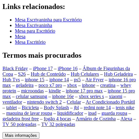
Links relacionados:
Mesa Escrivaninha para Escritório
Mesa Escrivaninha
Mesa para Escritório
Mesa
Mesa Escritório
Termos mais procurados
Black Friday
–
iPhone 17
–
iPhone 16
–
Álbum de Figurinhas da
Copa
–
S26
–
Hub de Conteúdo
–
Hub Celulares
–
Hub Geladeira
–
Hub Tvs
–
iphone 15
–
iphone 14
–
ps5
–
Air Fryer
–
iphone 16 pro
max
–
geladeira
–
poco x7 pro
–
xbox
–
iphone
–
creatina
–
whey
protein
–
microondas
–
kindle
–
iphone 17 pro max
–
iphone 15 pro
max
–
celular samsung
–
iphone 16e
–
xbox series s
–
xiaomi
–
ventilador
–
nintendo switch 2
–
Celular
–
Ar Condicionado Portátil
–
tablet
–
Bicicleta
–
Body Splash
–
jbl
–
redmi note 14
–
tenis nike
–
maquina de lavar roupa
–
liquidificador
–
ipad
–
guarda roupa
–
geladeira frost free
–
fogão 4 bocas
–
Armário de Cozinha
–
Alexa
–
TV 50 polegadas
–
TV 32 polegadas
Mais informações