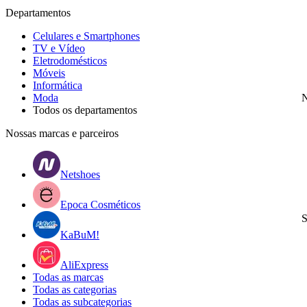
Departamentos
Celulares e Smartphones
TV e Vídeo
Eletrodomésticos
Móveis
Informática
Moda
N
Todos os departamentos
Nossas marcas e parceiros
Netshoes
Epoca Cosméticos
S
KaBuM!
AliExpress
Todas as marcas
Todas as categorias
Todas as subcategorias