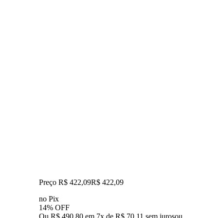
Preço R$ 422,09
R$
422
,
09
no Pix
14% OFF
Ou R$ 490,80 em 7x de R$ 70,11 sem juros
ou