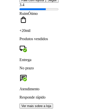
Fale com lojista
Seguir
3.4
Ruim
Ótimo
+20mil
Produtos vendidos
Entrega
No prazo
Atendimento
Responde rápido
Ver mais sobre a loja