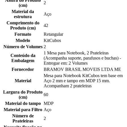
Altura do Produto
2
(cm)
Material da
Aço
estrutura
Comprimento do
42
Produto (cm)
Formato
Retangular
Modelo
KitCubos
Número de Volumes
2
1 Mesa para Notebook, 2 Prateleiras
Conteúdo da
(Acompanha suporte, parafusos e buchas) -
Embalagem
Entregue em: 2 Volumes
Fornecedor
BRAMOV BRASIL MOVEIS LTDA ME
Mesa para Notebook KitCubos tem base em
Material
Aço 2 mm e tampo em MDP 15 mm.
Acompanham 2 prateleiras
Largura do Produto
60
(cm)
Material do tampo
MDP
Material para Filtro
Aço
Número de
2
Prateleiras