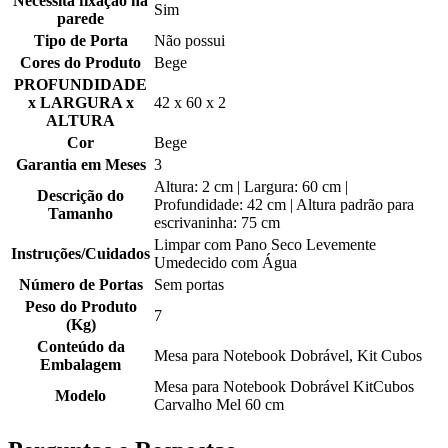
Necessita fixação na
Sim
parede
Tipo de Porta
Não possui
Cores do Produto
Bege
PROFUNDIDADE
x LARGURA x
42 x 60 x 2
ALTURA
Cor
Bege
Garantia em Meses
3
Altura: 2 cm | Largura: 60 cm |
Descrição do
Profundidade: 42 cm | Altura padrão para
Tamanho
escrivaninha: 75 cm
Limpar com Pano Seco Levemente
Instruções/Cuidados
Umedecido com Água
Número de Portas
Sem portas
Peso do Produto
7
(Kg)
Conteúdo da
Mesa para Notebook Dobrável, Kit Cubos
Embalagem
Mesa para Notebook Dobrável KitCubos
Modelo
Carvalho Mel 60 cm