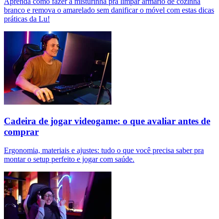
Aprenda como fazer a misturinha pra limpar armário de cozinha
branco e remova o amarelado sem danificar o móvel com estas dicas
práticas da Lu!
Cadeira de jogar videogame: o que avaliar antes de
comprar
Ergonomia, materiais e ajustes: tudo o que você precisa saber pra
montar o setup perfeito e jogar com saúde.