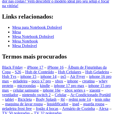
dor nas costas? Vem descobrir o modelo ideal pro seu setup e focar
na vitória!
Links relacionados:
Mesa para Notebook Dobrável
Mesa
Mesa Notebook Dobrável
Mesa Notebook
Mesa Dobrável
Termos mais procurados
Black Friday
–
iPhone 17
–
iPhone 16
–
Álbum de Figurinhas da
Copa
–
S26
–
Hub de Conteúdo
–
Hub Celulares
–
Hub Geladeira
–
Hub Tvs
–
iphone 15
–
iphone 14
–
ps5
–
Air Fryer
–
iphone 16 pro
max
–
geladeira
–
poco x7 pro
–
xbox
–
iphone
–
creatina
–
whey
protein
–
microondas
–
kindle
–
iphone 17 pro max
–
iphone 15 pro
max
–
celular samsung
–
iphone 16e
–
xbox series s
–
xiaomi
–
ventilador
–
nintendo switch 2
–
Celular
–
Ar Condicionado Portátil
–
tablet
–
Bicicleta
–
Body Splash
–
jbl
–
redmi note 14
–
tenis nike
–
maquina de lavar roupa
–
liquidificador
–
ipad
–
guarda roupa
–
geladeira frost free
–
fogão 4 bocas
–
Armário de Cozinha
–
Alexa
–
TV 50 polegadas
–
TV 32 polegadas