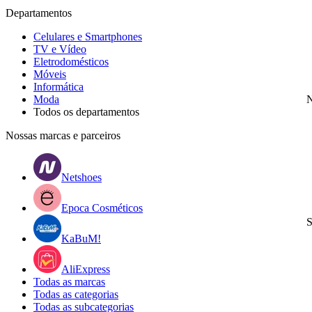
Departamentos
Celulares e Smartphones
TV e Vídeo
Eletrodomésticos
Móveis
Informática
Moda
N
Todos os departamentos
Nossas marcas e parceiros
Netshoes
Epoca Cosméticos
S
KaBuM!
AliExpress
Todas as marcas
Todas as categorias
Todas as subcategorias