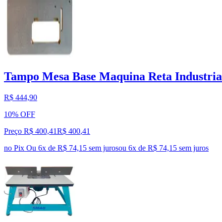
Tampo Mesa Base Maquina Reta Industria
R$ 444,90
10% OFF
Preço R$ 400,41
R$
400
,
41
no Pix
Ou 6x de R$ 74,15 sem juros
ou
6
x de
R$ 74,15
sem juros