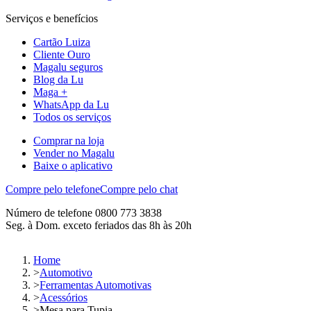
Serviços e benefícios
Cartão Luiza
Cliente Ouro
Magalu seguros
Blog da Lu
Maga +
WhatsApp da Lu
Todos os serviços
Comprar na loja
Vender no Magalu
Baixe o aplicativo
Compre pelo telefone
Compre pelo chat
Número de telefone 0800 773 3838
Seg. à Dom. exceto feriados das 8h às 20h
Home
>
Automotivo
>
Ferramentas Automotivas
>
Acessórios
>
Mesa para Tupia