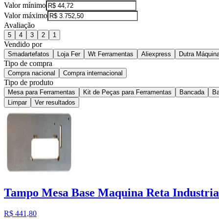
Valor mínimo
Valor máximo
Avaliação
5
4
3
2
1
Vendido por
Smadartefatos
Loja Fer
Wt Ferramentas
Aliexpress
Dutra Máquin
Tipo de compra
Compra nacional
Compra internacional
Tipo de produto
Mesa para Ferramentas
Kit de Peças para Ferramentas
Bancada
Ba
Limpar
Ver resultados
Tampo Mesa Base Maquina Reta Industria
R$ 441,80