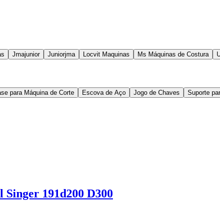
as
Jmajunior
Juniorjma
Locvit Maquinas
Ms Máquinas de Costura
U
se para Máquina de Corte
Escova de Aço
Jogo de Chaves
Suporte pa
l Singer 191d200 D300