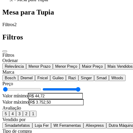
Mesa para Tupia
Filtros
2
Filtros
Filtros
Ordenar
Relevância
Menor Prazo
Menor Preço
Maior Preço
Mais Vendidos
Marca
Bosch
Dremel
Fnicel
Guileo
Razi
Singer
Smad
Wtools
Preço
Valor mínimo
Valor máximo
Avaliação
5
4
3
2
1
Vendido por
Smadartefatos
Loja Fer
Wt Ferramentas
Aliexpress
Dutra Máquin
Tipo de compra