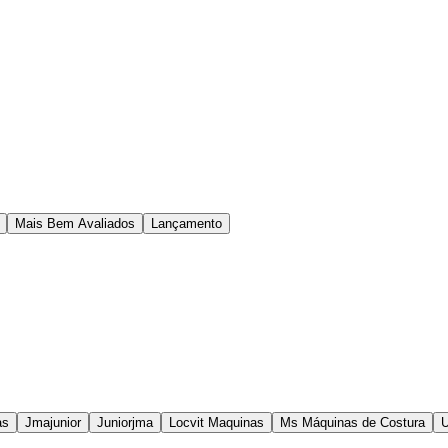
Mais Bem Avaliados
Lançamento
as
Jmajunior
Juniorjma
Locvit Maquinas
Ms Máquinas de Costura
U