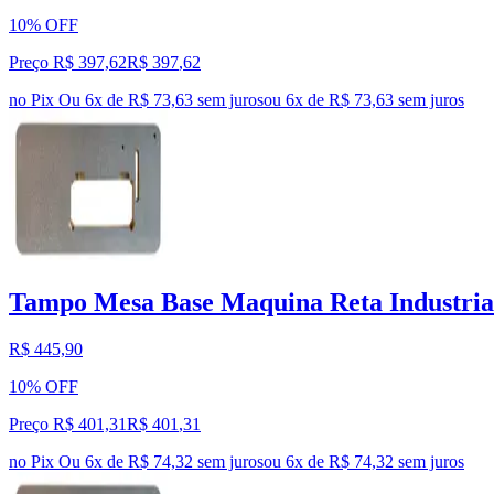
10% OFF
Preço R$ 397,62
R$
397
,
62
no Pix
Ou 6x de R$ 73,63 sem juros
ou
6
x de
R$ 73,63
sem juros
Tampo Mesa Base Maquina Reta Industria
R$ 445,90
10% OFF
Preço R$ 401,31
R$
401
,
31
no Pix
Ou 6x de R$ 74,32 sem juros
ou
6
x de
R$ 74,32
sem juros