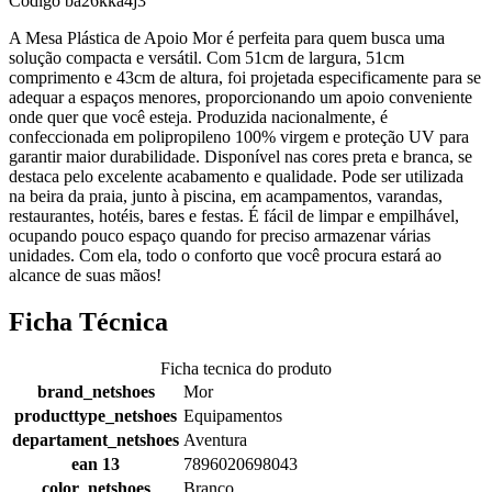
Código
ba26kka4j3
A Mesa Plástica de Apoio Mor é perfeita para quem busca uma
solução compacta e versátil. Com 51cm de largura, 51cm
comprimento e 43cm de altura, foi projetada especificamente para se
adequar a espaços menores, proporcionando um apoio conveniente
onde quer que você esteja. Produzida nacionalmente, é
confeccionada em polipropileno 100% virgem e proteção UV para
garantir maior durabilidade. Disponível nas cores preta e branca, se
destaca pelo excelente acabamento e qualidade. Pode ser utilizada
na beira da praia, junto à piscina, em acampamentos, varandas,
restaurantes, hotéis, bares e festas. É fácil de limpar e empilhável,
ocupando pouco espaço quando for preciso armazenar várias
unidades. Com ela, todo o conforto que você procura estará ao
alcance de suas mãos!
Ficha Técnica
Ficha tecnica do produto
brand_netshoes
Mor
producttype_netshoes
Equipamentos
departament_netshoes
Aventura
ean 13
7896020698043
color_netshoes
Branco