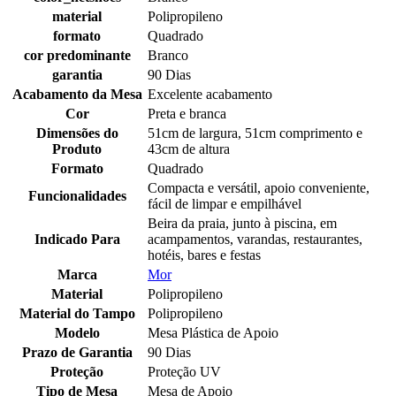
material
Polipropileno
formato
Quadrado
cor predominante
Branco
garantia
90 Dias
Acabamento da Mesa
Excelente acabamento
Cor
Preta e branca
Dimensões do
51cm de largura, 51cm comprimento e
Produto
43cm de altura
Formato
Quadrado
Compacta e versátil, apoio conveniente,
Funcionalidades
fácil de limpar e empilhável
Beira da praia, junto à piscina, em
Indicado Para
acampamentos, varandas, restaurantes,
hotéis, bares e festas
Marca
Mor
Material
Polipropileno
Material do Tampo
Polipropileno
Modelo
Mesa Plástica de Apoio
Prazo de Garantia
90 Dias
Proteção
Proteção UV
Tipo de Mesa
Mesa de Apoio