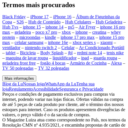
Termos mais procurados
Black Friday
–
iPhone 17
–
iPhone 16
–
Álbum de Figurinhas da
Copa
–
S26
–
Hub de Conteúdo
–
Hub Celulares
–
Hub Geladeira
–
Hub Tvs
–
iphone 15
–
iphone 14
–
ps5
–
Air Fryer
–
iphone 16 pro
max
–
geladeira
–
poco x7 pro
–
xbox
–
iphone
–
creatina
–
whey
protein
–
microondas
–
kindle
–
iphone 17 pro max
–
iphone 15 pro
max
–
celular samsung
–
iphone 16e
–
xbox series s
–
xiaomi
–
ventilador
–
nintendo switch 2
–
Celular
–
Ar Condicionado Portátil
–
tablet
–
Bicicleta
–
Body Splash
–
jbl
–
redmi note 14
–
tenis nike
–
maquina de lavar roupa
–
liquidificador
–
ipad
–
guarda roupa
–
geladeira frost free
–
fogão 4 bocas
–
Armário de Cozinha
–
Alexa
–
TV 50 polegadas
–
TV 32 polegadas
Mais informações
Blog da Lu
Nossas lojas
WhatsApp da Lu
Tenha sua
loja
Regulamento
Acessibilidade
Segurança e Privacidade
Preços e condições de pagamento exclusivos para compras via
internet, podendo variar nas lojas físicas. Ofertas válidas na compra
de até 5 peças de cada produto por cliente, até o término dos nossos
estoques para internet. Caso os produtos apresentem divergências de
valores, o preço válido é o da sacola de compras.
O Magazine Luiza atua como correspondente no País, nos termos da
Resolução CMN nº 4.935/2021, e encaminha propostas de cartão de