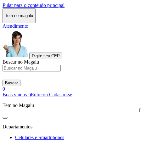
Pular para o conteudo principal
Tem no magalu
Atendimento
Digite seu CEP
Buscar no Magalu
Buscar
0
Boas vindas :)
Entre ou Cadastre-se
Tem no Magalu
D
Departamentos
Celulares e Smartphones