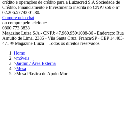
crédito e operações de crédito para a Luizacred S.A Sociedade de
Crédito, Financiamento e Investimento inscrita no CNPJ sob o nº
02.206.577/0001-80.
Compre pelo chat
ou compre pelo telefone:
0800 773 3838
Magazine Luiza S/A - CNPJ: 47.960.950/1088-36 - Endereço: Rua
Arnulfo de Lima, 2385 - Vila Santa Cruz, Franca/SP - CEP 14.403-
471 ® Magazine Luiza – Todos os direitos reservados.
Home
>
móveis
>
Jardim / Área Externa
>
Mesa
>
Mesa Plástica de Apoio Mor