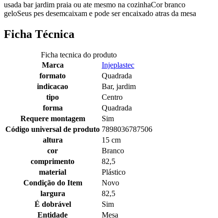
usada bar jardim praia ou ate mesmo na cozinhaCor branco
geloSeus pes desemcaixam e pode ser encaixado atras da mesa
Ficha Técnica
Ficha tecnica do produto
Marca
Injeplastec
formato
Quadrada
indicacao
Bar, jardim
tipo
Centro
forma
Quadrada
Requere montagem
Sim
Código universal de produto
7898036787506
altura
15 cm
cor
Branco
comprimento
82,5
material
Plástico
Condição do Item
Novo
largura
82,5
É dobrável
Sim
Entidade
Mesa