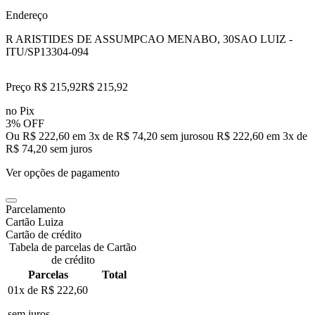
Endereço
R ARISTIDES DE ASSUMPCAO MENABO, 30
SAO LUIZ -
ITU/SP
13304-094
Preço R$ 215,92
R$
215
,
92
no Pix
3% OFF
Ou R$ 222,60 em 3x de R$ 74,20 sem juros
ou
R$ 222,60
em
3
x de
R$ 74,20
sem juros
Ver opções de pagamento
Parcelamento
Cartão Luiza
Cartão de crédito
Tabela de parcelas de Cartão
de crédito
Parcelas
Total
01x de
R$ 222,60
sem juros