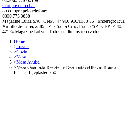
02.206.577/0001-80.
Compre pelo chat
ou compre pelo telefone:
0800 773 3838
Magazine Luiza S/A - CNPJ: 47.960.950/1088-36 - Endereço: Rua
Arnulfo de Lima, 2385 - Vila Santa Cruz, Franca/SP - CEP 14.403-
471 ® Magazine Luiza – Todos os direitos reservados.
Home
>
móveis
>
Cozinha
>
Mesa
>
Mesa Avulsa
>
Mesa Quadrada Resistente Desmontável 80 cm Branca
Plástica Injeplastec 750