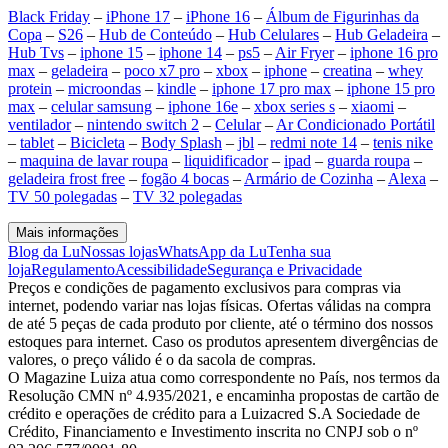
Black Friday
–
iPhone 17
–
iPhone 16
–
Álbum de Figurinhas da
Copa
–
S26
–
Hub de Conteúdo
–
Hub Celulares
–
Hub Geladeira
–
Hub Tvs
–
iphone 15
–
iphone 14
–
ps5
–
Air Fryer
–
iphone 16 pro
max
–
geladeira
–
poco x7 pro
–
xbox
–
iphone
–
creatina
–
whey
protein
–
microondas
–
kindle
–
iphone 17 pro max
–
iphone 15 pro
max
–
celular samsung
–
iphone 16e
–
xbox series s
–
xiaomi
–
ventilador
–
nintendo switch 2
–
Celular
–
Ar Condicionado Portátil
–
tablet
–
Bicicleta
–
Body Splash
–
jbl
–
redmi note 14
–
tenis nike
–
maquina de lavar roupa
–
liquidificador
–
ipad
–
guarda roupa
–
geladeira frost free
–
fogão 4 bocas
–
Armário de Cozinha
–
Alexa
–
TV 50 polegadas
–
TV 32 polegadas
Mais informações
Blog da Lu
Nossas lojas
WhatsApp da Lu
Tenha sua
loja
Regulamento
Acessibilidade
Segurança e Privacidade
Preços e condições de pagamento exclusivos para compras via
internet, podendo variar nas lojas físicas. Ofertas válidas na compra
de até 5 peças de cada produto por cliente, até o término dos nossos
estoques para internet. Caso os produtos apresentem divergências de
valores, o preço válido é o da sacola de compras.
O Magazine Luiza atua como correspondente no País, nos termos da
Resolução CMN nº 4.935/2021, e encaminha propostas de cartão de
crédito e operações de crédito para a Luizacred S.A Sociedade de
Crédito, Financiamento e Investimento inscrita no CNPJ sob o nº