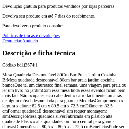
Devolução gratuita para produtos vendidos por lojas parceiras
Devolva seu produto em até 7 dias do recebimento.
Para devolver o produto consulte:
Políticas de trocas e devoluções
Denunciar Anúncio
Descrição e ficha técnica
Código
bd1j3674j1
Mesa Quadrada Desmontável 80Cm Bar Praia Jardim Cozinha
BrMesa quadrada desmontável 80cm bar praia jardim cozinha
brancaQue tal um churrasco final semana, uma viagem para praia ou
ler um livro no jardimCom essa mesa linda esses eventos ficam bem
mais fácilNão ocupa espaço cabe dentro carro facilmente ,ou atrás
de algum móvel desmontada para guardar MedidasComprimento x
largura x altura: 82.5 cm x 80.5 cm x 72.5 cmDiâmetro: 82.5
cmForma: quadradaÉ desmontável sim requer montagem:
simDescriçãoMesa quadrada silverFabricada em plástico alta
qualidade Plastico alta qualidadeCom furo central para guarda
chuvasDimensões: c. 80,5 x l. 80,5 x a. 72,5 cmBenefíciosPode ser