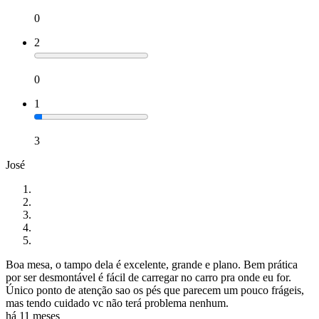
0
2
0
1
3
José
Boa mesa, o tampo dela é excelente, grande e plano. Bem prática
por ser desmontável é fácil de carregar no carro pra onde eu for.
Único ponto de atenção sao os pés que parecem um pouco frágeis,
mas tendo cuidado vc não terá problema nenhum.
há 11 meses