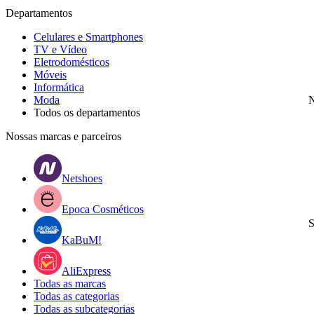
Departamentos
Celulares e Smartphones
TV e Vídeo
Eletrodomésticos
Móveis
Informática
Moda
N
Todos os departamentos
Nossas marcas e parceiros
Netshoes
Epoca Cosméticos
S
KaBuM!
AliExpress
Todas as marcas
Todas as categorias
Todas as subcategorias