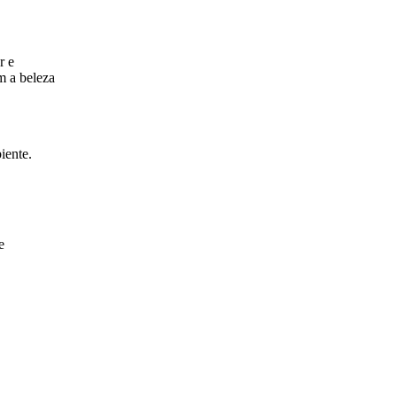
r e
m a beleza
iente.
e