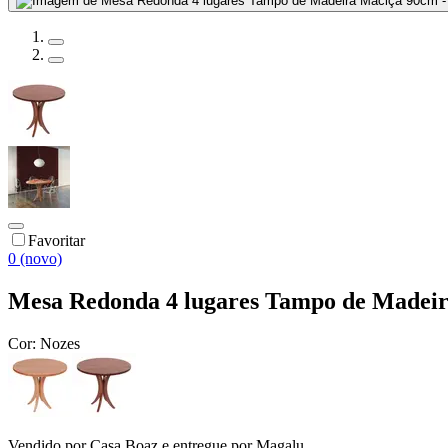
Favoritar
0 (novo)
Mesa Redonda 4 lugares Tampo de Madeir
Cor:
Nozes
Vendido por
Casa Boaz
e entregue por
Magalu