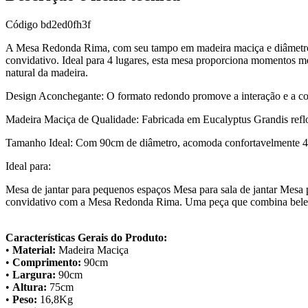
Código
bd2ed0fh3f
A Mesa Redonda Rima, com seu tampo em madeira maciça e diâmetro 
convidativo. Ideal para 4 lugares, esta mesa proporciona momentos 
natural da madeira.
Design Aconchegante: O formato redondo promove a interação e a con
Madeira Maciça de Qualidade: Fabricada em Eucalyptus Grandis reflore
Tamanho Ideal: Com 90cm de diâmetro, acomoda confortavelmente 4 p
Ideal para:
Mesa de jantar para pequenos espaços Mesa para sala de jantar Mesa 
convidativo com a Mesa Redonda Rima. Uma peça que combina beleza,
Características Gerais do Produto:
•
Material:
Madeira Maciça
•
Comprimento:
90cm
•
Largura:
90cm
•
Altura:
75cm
•
Peso:
16,8Kg