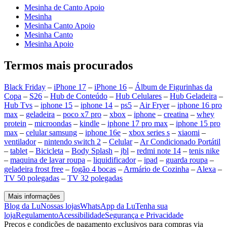
Mesinha de Canto Apoio
Mesinha
Mesinha Canto Apoio
Mesinha Canto
Mesinha Apoio
Termos mais procurados
Black Friday
–
iPhone 17
–
iPhone 16
–
Álbum de Figurinhas da
Copa
–
S26
–
Hub de Conteúdo
–
Hub Celulares
–
Hub Geladeira
–
Hub Tvs
–
iphone 15
–
iphone 14
–
ps5
–
Air Fryer
–
iphone 16 pro
max
–
geladeira
–
poco x7 pro
–
xbox
–
iphone
–
creatina
–
whey
protein
–
microondas
–
kindle
–
iphone 17 pro max
–
iphone 15 pro
max
–
celular samsung
–
iphone 16e
–
xbox series s
–
xiaomi
–
ventilador
–
nintendo switch 2
–
Celular
–
Ar Condicionado Portátil
–
tablet
–
Bicicleta
–
Body Splash
–
jbl
–
redmi note 14
–
tenis nike
–
maquina de lavar roupa
–
liquidificador
–
ipad
–
guarda roupa
–
geladeira frost free
–
fogão 4 bocas
–
Armário de Cozinha
–
Alexa
–
TV 50 polegadas
–
TV 32 polegadas
Mais informações
Blog da Lu
Nossas lojas
WhatsApp da Lu
Tenha sua
loja
Regulamento
Acessibilidade
Segurança e Privacidade
Preços e condições de pagamento exclusivos para compras via