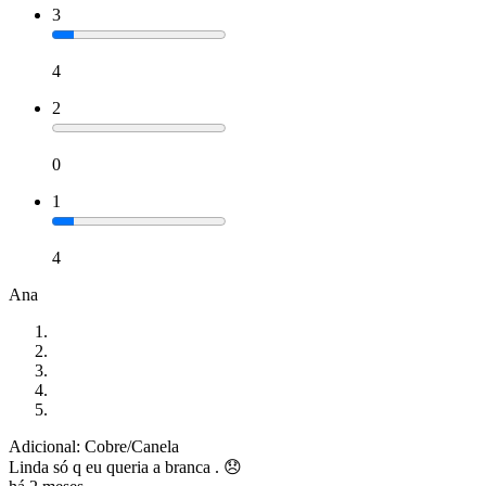
3
4
2
0
1
4
Ana
Adicional: Cobre/Canela
Linda só q eu queria a branca . 😞