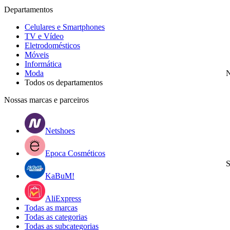
Departamentos
Celulares e Smartphones
TV e Vídeo
Eletrodomésticos
Móveis
Informática
Moda
N
Todos os departamentos
Nossas marcas e parceiros
Netshoes
Epoca Cosméticos
S
KaBuM!
AliExpress
Todas as marcas
Todas as categorias
Todas as subcategorias