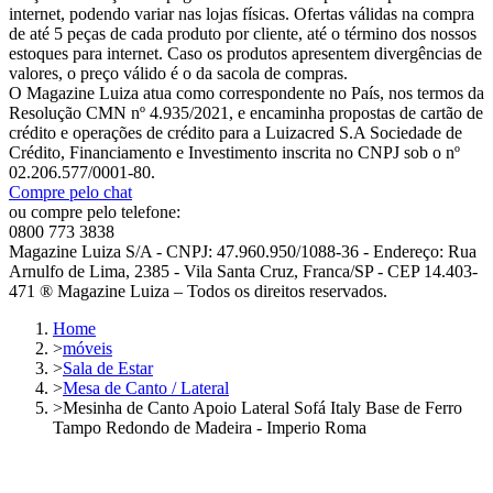
internet, podendo variar nas lojas físicas. Ofertas válidas na compra
de até 5 peças de cada produto por cliente, até o término dos nossos
estoques para internet. Caso os produtos apresentem divergências de
valores, o preço válido é o da sacola de compras.
O Magazine Luiza atua como correspondente no País, nos termos da
Resolução CMN nº 4.935/2021, e encaminha propostas de cartão de
crédito e operações de crédito para a Luizacred S.A Sociedade de
Crédito, Financiamento e Investimento inscrita no CNPJ sob o nº
02.206.577/0001-80.
Compre pelo chat
ou compre pelo telefone:
0800 773 3838
Magazine Luiza S/A - CNPJ: 47.960.950/1088-36 - Endereço: Rua
Arnulfo de Lima, 2385 - Vila Santa Cruz, Franca/SP - CEP 14.403-
471 ® Magazine Luiza – Todos os direitos reservados.
Home
>
móveis
>
Sala de Estar
>
Mesa de Canto / Lateral
>
Mesinha de Canto Apoio Lateral Sofá Italy Base de Ferro
Tampo Redondo de Madeira - Imperio Roma