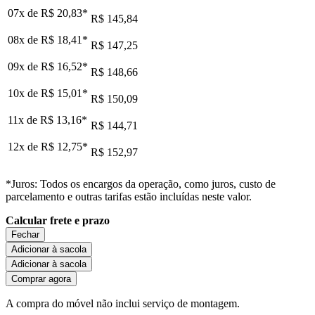
07x de
R$ 20,83
*
R$ 145,84
08x de
R$ 18,41
*
R$ 147,25
09x de
R$ 16,52
*
R$ 148,66
10x de
R$ 15,01
*
R$ 150,09
11x de
R$ 13,16
*
R$ 144,71
12x de
R$ 12,75
*
R$ 152,97
*Juros: Todos os encargos da operação, como juros, custo de
parcelamento e outras tarifas estão incluídas neste valor.
Calcular frete e prazo
Fechar
Adicionar à sacola
Adicionar à sacola
Comprar agora
A compra do móvel não inclui serviço de montagem.