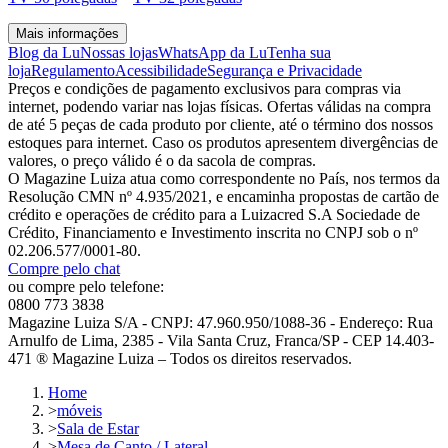
Mais informações
Blog da Lu
Nossas lojas
WhatsApp da Lu
Tenha sua
loja
Regulamento
Acessibilidade
Segurança e Privacidade
Preços e condições de pagamento exclusivos para compras via
internet, podendo variar nas lojas físicas. Ofertas válidas na compra
de até 5 peças de cada produto por cliente, até o término dos nossos
estoques para internet. Caso os produtos apresentem divergências de
valores, o preço válido é o da sacola de compras.
O Magazine Luiza atua como correspondente no País, nos termos da
Resolução CMN nº 4.935/2021, e encaminha propostas de cartão de
crédito e operações de crédito para a Luizacred S.A Sociedade de
Crédito, Financiamento e Investimento inscrita no CNPJ sob o nº
02.206.577/0001-80.
Compre pelo chat
ou compre pelo telefone:
0800 773 3838
Magazine Luiza S/A - CNPJ: 47.960.950/1088-36 - Endereço: Rua
Arnulfo de Lima, 2385 - Vila Santa Cruz, Franca/SP - CEP 14.403-
471 ® Magazine Luiza – Todos os direitos reservados.
Home
>
móveis
>
Sala de Estar
>
Mesa de Canto / Lateral