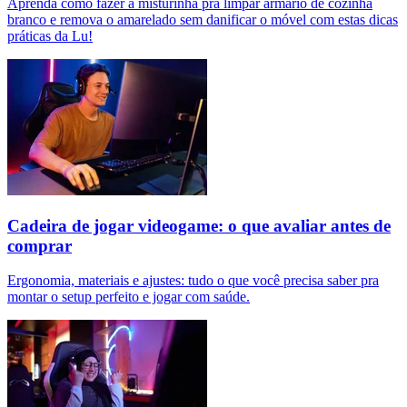
Aprenda como fazer a misturinha pra limpar armário de cozinha
branco e remova o amarelado sem danificar o móvel com estas dicas
práticas da Lu!
Cadeira de jogar videogame: o que avaliar antes de
comprar
Ergonomia, materiais e ajustes: tudo o que você precisa saber pra
montar o setup perfeito e jogar com saúde.