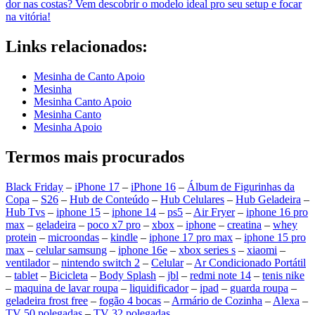
dor nas costas? Vem descobrir o modelo ideal pro seu setup e focar
na vitória!
Links relacionados:
Mesinha de Canto Apoio
Mesinha
Mesinha Canto Apoio
Mesinha Canto
Mesinha Apoio
Termos mais procurados
Black Friday
–
iPhone 17
–
iPhone 16
–
Álbum de Figurinhas da
Copa
–
S26
–
Hub de Conteúdo
–
Hub Celulares
–
Hub Geladeira
–
Hub Tvs
–
iphone 15
–
iphone 14
–
ps5
–
Air Fryer
–
iphone 16 pro
max
–
geladeira
–
poco x7 pro
–
xbox
–
iphone
–
creatina
–
whey
protein
–
microondas
–
kindle
–
iphone 17 pro max
–
iphone 15 pro
max
–
celular samsung
–
iphone 16e
–
xbox series s
–
xiaomi
–
ventilador
–
nintendo switch 2
–
Celular
–
Ar Condicionado Portátil
–
tablet
–
Bicicleta
–
Body Splash
–
jbl
–
redmi note 14
–
tenis nike
–
maquina de lavar roupa
–
liquidificador
–
ipad
–
guarda roupa
–
geladeira frost free
–
fogão 4 bocas
–
Armário de Cozinha
–
Alexa
–
TV 50 polegadas
–
TV 32 polegadas