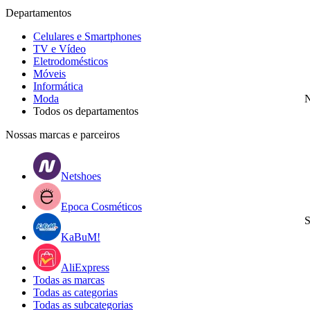
Departamentos
Celulares e Smartphones
TV e Vídeo
Eletrodomésticos
Móveis
Informática
Moda
N
Todos os departamentos
Nossas marcas e parceiros
Netshoes
Epoca Cosméticos
S
KaBuM!
AliExpress
Todas as marcas
Todas as categorias
Todas as subcategorias