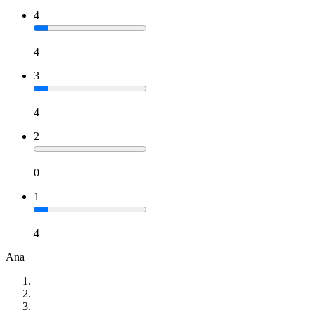
4
4
3
4
2
0
1
4
Ana