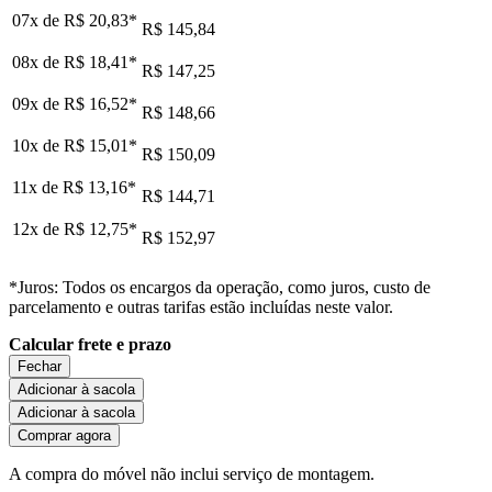
07x de
R$ 20,83
*
R$ 145,84
08x de
R$ 18,41
*
R$ 147,25
09x de
R$ 16,52
*
R$ 148,66
10x de
R$ 15,01
*
R$ 150,09
11x de
R$ 13,16
*
R$ 144,71
12x de
R$ 12,75
*
R$ 152,97
*Juros: Todos os encargos da operação, como juros, custo de
parcelamento e outras tarifas estão incluídas neste valor.
Calcular frete e prazo
Fechar
Adicionar à sacola
Adicionar à sacola
Comprar agora
A compra do móvel não inclui serviço de montagem.