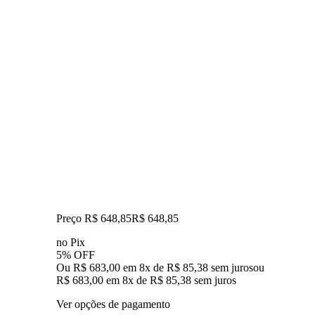
Preço R$ 648,85
R$
648
,
85
no Pix
5% OFF
Ou R$ 683,00 em 8x de R$ 85,38 sem juros
ou
R$ 683,00
em
8
x de
R$ 85,38
sem juros
Ver opções de pagamento