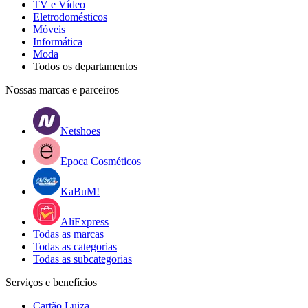
TV e Vídeo
Eletrodomésticos
Móveis
Informática
Moda
Todos os departamentos
Nossas marcas e parceiros
Netshoes
Epoca Cosméticos
KaBuM!
AliExpress
Todas as marcas
Todas as categorias
Todas as subcategorias
Serviços e benefícios
Cartão Luiza