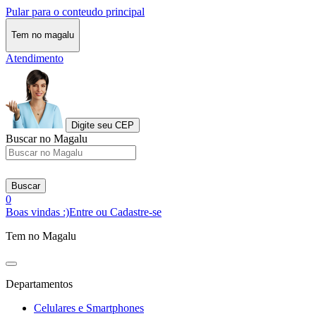
Pular para o conteudo principal
Tem no magalu
Atendimento
Digite seu CEP
Buscar no Magalu
Buscar
0
Boas vindas :)
Entre ou Cadastre-se
Tem no Magalu
Departamentos
Celulares e Smartphones