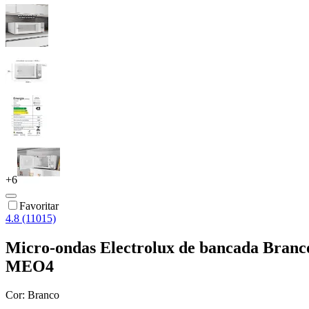
+
6
Favoritar
4.8 (11015)
Micro-ondas Electrolux de bancada Bran
MEO4
Cor:
Branco