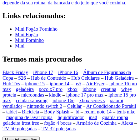
depende da sua rotina, da bancada e do jeito que você cozinha.
Links relacionados:
Mini Fogão Forninho
Mini Fogão
Mini Forninho
Mini
Termos mais procurados
Black Friday
–
iPhone 17
–
iPhone 16
–
Álbum de Figurinhas da
Copa
–
S26
–
Hub de Conteúdo
–
Hub Celulares
–
Hub Geladeira
–
Hub Tvs
–
iphone 15
–
iphone 14
–
ps5
–
Air Fryer
–
iphone 16 pro
max
–
geladeira
–
poco x7 pro
–
xbox
–
iphone
–
creatina
–
whey
protein
–
microondas
–
kindle
–
iphone 17 pro max
–
iphone 15 pro
max
–
celular samsung
–
iphone 16e
–
xbox series s
–
xiaomi
–
ventilador
–
nintendo switch 2
–
Celular
–
Ar Condicionado Portátil
–
tablet
–
Bicicleta
–
Body Splash
–
jbl
–
redmi note 14
–
tenis nike
–
maquina de lavar roupa
–
liquidificador
–
ipad
–
guarda roupa
–
geladeira frost free
–
fogão 4 bocas
–
Armário de Cozinha
–
Alexa
–
TV 50 polegadas
–
TV 32 polegadas
Mais informações