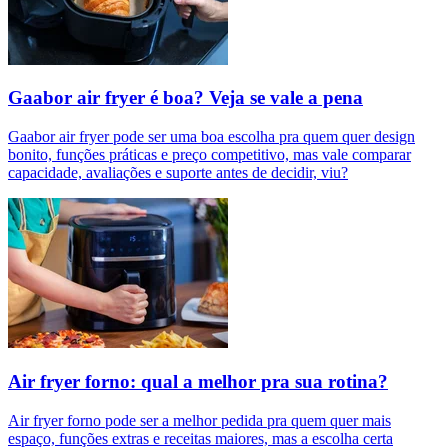
Gaabor air fryer é boa? Veja se vale a pena
Gaabor air fryer pode ser uma boa escolha pra quem quer design
bonito, funções práticas e preço competitivo, mas vale comparar
capacidade, avaliações e suporte antes de decidir, viu?
Air fryer forno: qual a melhor pra sua rotina?
Air fryer forno pode ser a melhor pedida pra quem quer mais
espaço, funções extras e receitas maiores, mas a escolha certa