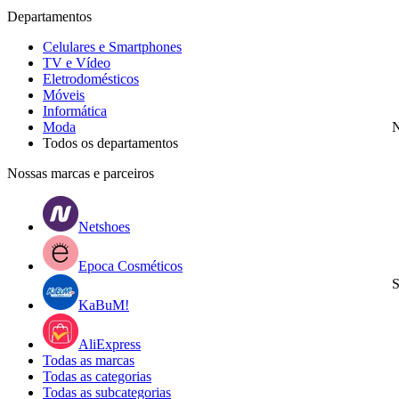
Departamentos
Celulares e Smartphones
TV e Vídeo
Eletrodomésticos
Móveis
Informática
Moda
N
Todos os departamentos
Nossas marcas e parceiros
Netshoes
Epoca Cosméticos
S
KaBuM!
AliExpress
Todas as marcas
Todas as categorias
Todas as subcategorias