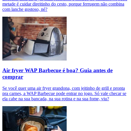
metade é cuidar direitinho do cesto, porque ferrugem não combina
com lanche gostoso, né?
Air fryer WAP Barbecue é boa? Guia antes de
comprar
Se você quer uma air fryer grandona, com jeitinho de grill e pronta
pra carnes, a WAP Barbecue pode entrar no jogo. Só vale checar se
ela cabe na sua bancada, na sua rotina e na sua fome, viu?