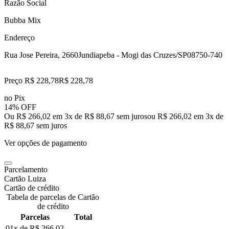
Razão Social
Bubba Mix
Endereço
Rua Jose Pereira, 2660
Jundiapeba - Mogi das Cruzes/SP
08750-740
Preço R$ 228,78
R$
228
,
78
no Pix
14% OFF
Ou R$ 266,02 em 3x de R$ 88,67 sem juros
ou
R$ 266,02
em
3
x de
R$ 88,67
sem juros
Ver opções de pagamento
Parcelamento
Cartão Luiza
Cartão de crédito
Tabela de parcelas de Cartão
de crédito
Parcelas
Total
01x de
R$ 266,02