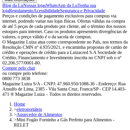
Blog da Lu
Nossas lojas
WhatsApp da Lu
Tenha sua
loja
Regulamento
Acessibilidade
Segurança e Privacidade
Preços e condições de pagamento exclusivos para compras via
internet, podendo variar nas lojas físicas. Ofertas válidas na compra
de até 5 peças de cada produto por cliente, até o término dos nossos
estoques para internet. Caso os produtos apresentem divergências de
valores, o preço válido é o da sacola de compras.
O Magazine Luiza atua como correspondente no País, nos termos da
Resolução CMN nº 4.935/2021, e encaminha propostas de cartão de
crédito e operações de crédito para a Luizacred S.A Sociedade de
Crédito, Financiamento e Investimento inscrita no CNPJ sob o nº
02.206.577/0001-80.
Compre pelo chat
ou compre pelo telefone:
0800 773 3838
Magazine Luiza S/A - CNPJ: 47.960.950/1088-36 - Endereço: Rua
Arnulfo de Lima, 2385 - Vila Santa Cruz, Franca/SP - CEP 14.403-
471 ® Magazine Luiza – Todos os direitos reservados.
Home
>
eletroportáteis
>
Aquecedor de Alimentos
>
Mini Fogão Forninho a Gás Perfeito para Alimentos -
RELET