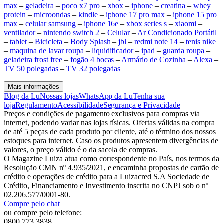
max
–
geladeira
–
poco x7 pro
–
xbox
–
iphone
–
creatina
–
whey
protein
–
microondas
–
kindle
–
iphone 17 pro max
–
iphone 15 pro
max
–
celular samsung
–
iphone 16e
–
xbox series s
–
xiaomi
–
ventilador
–
nintendo switch 2
–
Celular
–
Ar Condicionado Portátil
–
tablet
–
Bicicleta
–
Body Splash
–
jbl
–
redmi note 14
–
tenis nike
–
maquina de lavar roupa
–
liquidificador
–
ipad
–
guarda roupa
–
geladeira frost free
–
fogão 4 bocas
–
Armário de Cozinha
–
Alexa
–
TV 50 polegadas
–
TV 32 polegadas
Mais informações
Blog da Lu
Nossas lojas
WhatsApp da Lu
Tenha sua
loja
Regulamento
Acessibilidade
Segurança e Privacidade
Preços e condições de pagamento exclusivos para compras via
internet, podendo variar nas lojas físicas. Ofertas válidas na compra
de até 5 peças de cada produto por cliente, até o término dos nossos
estoques para internet. Caso os produtos apresentem divergências de
valores, o preço válido é o da sacola de compras.
O Magazine Luiza atua como correspondente no País, nos termos da
Resolução CMN nº 4.935/2021, e encaminha propostas de cartão de
crédito e operações de crédito para a Luizacred S.A Sociedade de
Crédito, Financiamento e Investimento inscrita no CNPJ sob o nº
02.206.577/0001-80.
Compre pelo chat
ou compre pelo telefone:
0800 773 3838