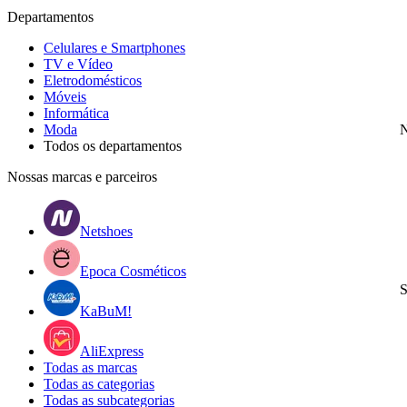
Departamentos
Celulares e Smartphones
TV e Vídeo
Eletrodomésticos
Móveis
Informática
Moda
N
Todos os departamentos
Nossas marcas e parceiros
Netshoes
Epoca Cosméticos
S
KaBuM!
AliExpress
Todas as marcas
Todas as categorias
Todas as subcategorias