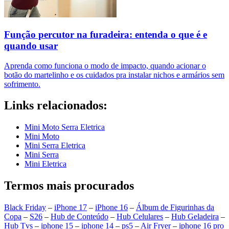
Função percutor na furadeira: entenda o que é e
quando usar
Aprenda como funciona o modo de impacto, quando acionar o
botão do martelinho e os cuidados pra instalar nichos e armários sem
sofrimento.
Links relacionados:
Mini Moto Serra Eletrica
Mini Moto
Mini Serra Eletrica
Mini Serra
Mini Eletrica
Termos mais procurados
Black Friday
–
iPhone 17
–
iPhone 16
–
Álbum de Figurinhas da
Copa
–
S26
–
Hub de Conteúdo
–
Hub Celulares
–
Hub Geladeira
–
Hub Tvs
–
iphone 15
–
iphone 14
–
ps5
–
Air Fryer
–
iphone 16 pro