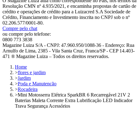
O Magazine Luiza atua como correspondente no País, nos termos da
Resolução CMN nº 4.935/2021, e encaminha propostas de cartão de
crédito e operações de crédito para a Luizacred S.A Sociedade de
Crédito, Financiamento e Investimento inscrita no CNPJ sob o nº
02.206.577/0001-80.
Compre pelo chat
ou compre pelo telefone:
0800 773 3838
Magazine Luiza S/A - CNPJ: 47.960.950/1088-36 - Endereço: Rua
Arnulfo de Lima, 2385 - Vila Santa Cruz, Franca/SP - CEP 14.403-
471 ® Magazine Luiza – Todos os direitos reservados.
Home
>
flores e jardim
>
Jardim
>
Poda e Manutenção
>
Roçadeira
>
Mini Motosserra Elétrica SparkBR 6 Recarregável 21V 2
Baterias Maleta Corrente Extra Lubrificação LED Indicador
Trava Segurança Acessórios