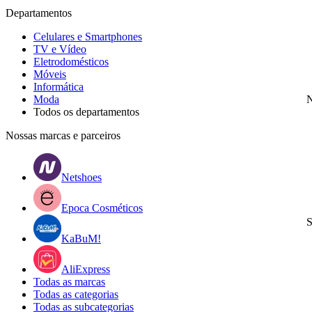
Departamentos
Celulares e Smartphones
TV e Vídeo
Eletrodomésticos
Móveis
Informática
Moda
N
Todos os departamentos
Nossas marcas e parceiros
Netshoes
Epoca Cosméticos
S
KaBuM!
AliExpress
Todas as marcas
Todas as categorias
Todas as subcategorias