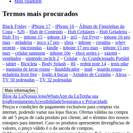
Mini SparkBR
Termos mais procurados
Black Friday
–
iPhone 17
–
iPhone 16
–
Álbum de Figurinhas da
Copa
–
S26
–
Hub de Conteúdo
–
Hub Celulares
–
Hub Geladeira
–
Hub Tvs
–
iphone 15
–
iphone 14
–
ps5
–
Air Fryer
–
iphone 16 pro
max
–
geladeira
–
poco x7 pro
–
xbox
–
iphone
–
creatina
–
whey
protein
–
microondas
–
kindle
–
iphone 17 pro max
–
iphone 15 pro
max
–
celular samsung
–
iphone 16e
–
xbox series s
–
xiaomi
–
ventilador
–
nintendo switch 2
–
Celular
–
Ar Condicionado Portátil
–
tablet
–
Bicicleta
–
Body Splash
–
jbl
–
redmi note 14
–
tenis nike
–
maquina de lavar roupa
–
liquidificador
–
ipad
–
guarda roupa
–
geladeira frost free
–
fogão 4 bocas
–
Armário de Cozinha
–
Alexa
–
TV 50 polegadas
–
TV 32 polegadas
Mais informações
Blog da Lu
Nossas lojas
WhatsApp da Lu
Tenha sua
loja
Regulamento
Acessibilidade
Segurança e Privacidade
Preços e condições de pagamento exclusivos para compras via
internet, podendo variar nas lojas físicas. Ofertas válidas na compra
de até 5 peças de cada produto por cliente, até o término dos nossos
estoques para internet. Caso os produtos apresentem divergências de
valores, o preço válido é o da sacola de compras.