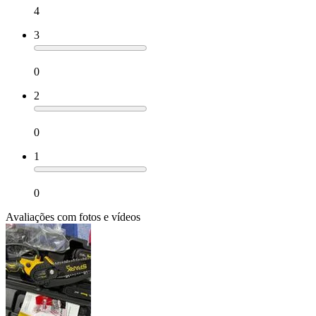
4
3
0
2
0
1
0
Avaliações com fotos e vídeos