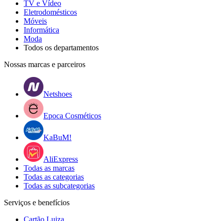
TV e Vídeo
Eletrodomésticos
Móveis
Informática
Moda
Todos os departamentos
Nossas marcas e parceiros
Netshoes
Epoca Cosméticos
KaBuM!
AliExpress
Todas as marcas
Todas as categorias
Todas as subcategorias
Serviços e benefícios
Cartão Luiza