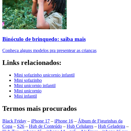
Binóculo de brinquedo: saiba mais
Conheça alguns modelos pra presentear as crianças
Links relacionados:
Mini sofazinho unicornio infantil
Mini sofazinho
Mini unicornio infantil
Mini unicornio
Mini infantil
Termos mais procurados
Black Friday
–
iPhone 17
–
iPhone 16
–
Álbum de Figurinhas da
Copa
–
S26
–
Hub de Conteúdo
–
Hub Celulares
–
Hub Geladeira
–