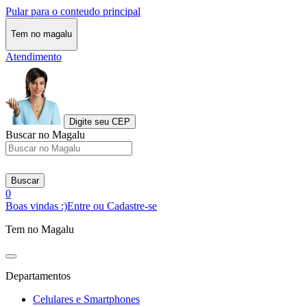
Pular para o conteudo principal
Tem no magalu
Atendimento
Digite seu CEP
Buscar no Magalu
Buscar
0
Boas vindas :)
Entre ou Cadastre-se
Tem no Magalu
Departamentos
Celulares e Smartphones