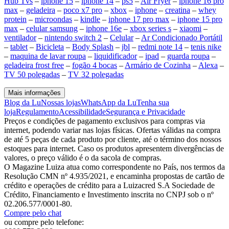
Hub Tvs
–
iphone 15
–
iphone 14
–
ps5
–
Air Fryer
–
iphone 16 pro
max
–
geladeira
–
poco x7 pro
–
xbox
–
iphone
–
creatina
–
whey
protein
–
microondas
–
kindle
–
iphone 17 pro max
–
iphone 15 pro
max
–
celular samsung
–
iphone 16e
–
xbox series s
–
xiaomi
–
ventilador
–
nintendo switch 2
–
Celular
–
Ar Condicionado Portátil
–
tablet
–
Bicicleta
–
Body Splash
–
jbl
–
redmi note 14
–
tenis nike
–
maquina de lavar roupa
–
liquidificador
–
ipad
–
guarda roupa
–
geladeira frost free
–
fogão 4 bocas
–
Armário de Cozinha
–
Alexa
–
TV 50 polegadas
–
TV 32 polegadas
Mais informações
Blog da Lu
Nossas lojas
WhatsApp da Lu
Tenha sua
loja
Regulamento
Acessibilidade
Segurança e Privacidade
Preços e condições de pagamento exclusivos para compras via
internet, podendo variar nas lojas físicas. Ofertas válidas na compra
de até 5 peças de cada produto por cliente, até o término dos nossos
estoques para internet. Caso os produtos apresentem divergências de
valores, o preço válido é o da sacola de compras.
O Magazine Luiza atua como correspondente no País, nos termos da
Resolução CMN nº 4.935/2021, e encaminha propostas de cartão de
crédito e operações de crédito para a Luizacred S.A Sociedade de
Crédito, Financiamento e Investimento inscrita no CNPJ sob o nº
02.206.577/0001-80.
Compre pelo chat
ou compre pelo telefone: