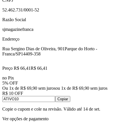
CNPJ
52.462.731/0001-52
Razão Social
sjmagazinefranca
Endereço
Rua Sergino Dias de Oliveira, 901
Parque do Horto -
Franca/SP
14409-358
Preço R$ 66,41
R$
66
,
41
no Pix
5% OFF
Ou 1x de R$ 69,90 sem juros
ou
1
x de
R$ 69,90
sem juros
R$ 10 OFF
Copiar
Copie o cupom e cole na revisão. Válido até
14 de set
.
Ver opções de pagamento