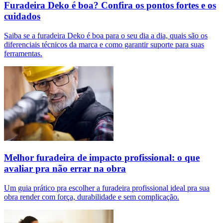
Furadeira Deko é boa? Confira os pontos fortes e os
cuidados
Saiba se a furadeira Deko é boa para o seu dia a dia, quais são os
diferenciais técnicos da marca e como garantir suporte para suas
ferramentas.
Melhor furadeira de impacto profissional: o que
avaliar pra não errar na obra
Um guia prático pra escolher a furadeira profissional ideal pra sua
obra render com força, durabilidade e sem complicação.