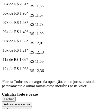
05x de
R$ 2,31
*
R$ 11,56
06x de
R$ 1,95
*
R$ 11,67
07x de
R$ 1,68
*
R$ 11,78
08x de
R$ 1,49
*
R$ 11,90
09x de
R$ 1,33
*
R$ 12,01
10x de
R$ 1,21
*
R$ 12,13
11x de
R$ 1,06
*
R$ 11,69
12x de
R$ 1,03
*
R$ 12,36
*Juros: Todos os encargos da operação, como juros, custo de
parcelamento e outras tarifas estão incluídas neste valor.
Calcular frete e prazo
Fechar
Adicionar à sacola