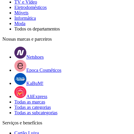
TV e Vídeo
Eletrodomésticos
Móveis
Informática
Moda
Todos os departamentos
Nossas marcas e parceiros
Netshoes
Epoca Cosméticos
KaBuM!
AliExpress
Todas as marcas
Todas as categorias
Todas as subcategorias
Serviços e benefícios
Cartão Luiza