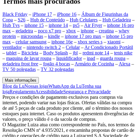
Termos mais procurados
Black Friday
–
iPhone 17
–
iPhone 16
–
Álbum de Figurinhas da
Copa
–
S26
–
Hub de Conteúdo
–
Hub Celulares
–
Hub Geladeira
–
Hub Tvs
–
iphone 15
–
iphone 14
–
ps5
–
Air Fryer
–
iphone 16 pro
max
–
geladeira
–
poco x7 pro
–
xbox
–
iphone
–
creatina
–
whey
protein
–
microondas
–
kindle
–
iphone 17 pro max
–
iphone 15 pro
max
–
celular samsung
–
iphone 16e
–
xbox series s
–
xiaomi
–
ventilador
–
nintendo switch 2
–
Celular
–
Ar Condicionado Portátil
–
tablet
–
Bicicleta
–
Body Splash
–
jbl
–
redmi note 14
–
tenis nike
–
maquina de lavar roupa
–
liquidificador
–
ipad
–
guarda roupa
–
geladeira frost free
–
fogão 4 bocas
–
Armário de Cozinha
–
Alexa
–
TV 50 polegadas
–
TV 32 polegadas
Mais informações
Blog da Lu
Nossas lojas
WhatsApp da Lu
Tenha sua
loja
Regulamento
Acessibilidade
Segurança e Privacidade
Preços e condições de pagamento exclusivos para compras via
internet, podendo variar nas lojas físicas. Ofertas válidas na compra
de até 5 peças de cada produto por cliente, até o término dos nossos
estoques para internet. Caso os produtos apresentem divergências de
valores, o preço válido é o da sacola de compras.
O Magazine Luiza atua como correspondente no País, nos termos da
Resolução CMN nº 4.935/2021, e encaminha propostas de cartão de
crédito e operações de crédito para a Luizacred S.A Sociedade de