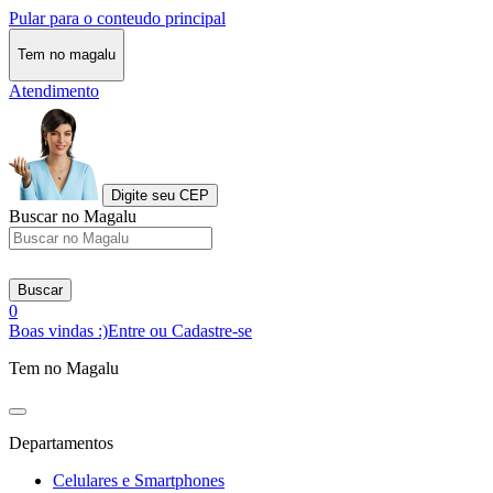
Pular para o conteudo principal
Tem no magalu
Atendimento
Digite seu CEP
Buscar no Magalu
Buscar
0
Boas vindas :)
Entre ou Cadastre-se
Tem no Magalu
Departamentos
Celulares e Smartphones