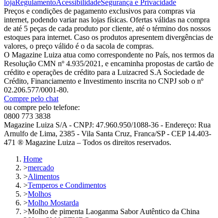
loja
Regulamento
Acessibilidade
Segurança e Privacidade
Preços e condições de pagamento exclusivos para compras via
internet, podendo variar nas lojas físicas. Ofertas válidas na compra
de até 5 peças de cada produto por cliente, até o término dos nossos
estoques para internet. Caso os produtos apresentem divergências de
valores, o preço válido é o da sacola de compras.
O Magazine Luiza atua como correspondente no País, nos termos da
Resolução CMN nº 4.935/2021, e encaminha propostas de cartão de
crédito e operações de crédito para a Luizacred S.A Sociedade de
Crédito, Financiamento e Investimento inscrita no CNPJ sob o nº
02.206.577/0001-80.
Compre pelo chat
ou compre pelo telefone:
0800 773 3838
Magazine Luiza S/A - CNPJ: 47.960.950/1088-36 - Endereço: Rua
Arnulfo de Lima, 2385 - Vila Santa Cruz, Franca/SP - CEP 14.403-
471 ® Magazine Luiza – Todos os direitos reservados.
Home
>
mercado
>
Alimentos
>
Temperos e Condimentos
>
Molhos
>
Molho Mostarda
>
Molho de pimenta Laoganma Sabor Autêntico da China