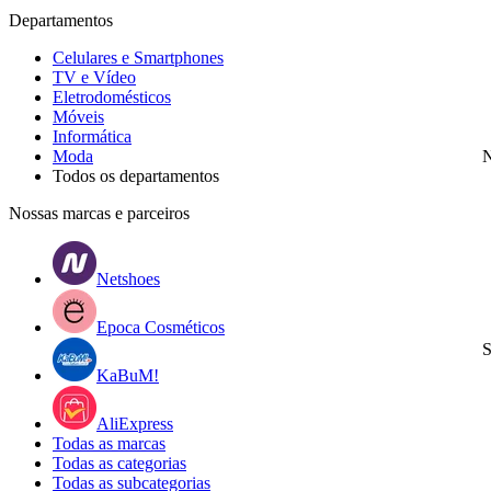
Departamentos
Celulares e Smartphones
TV e Vídeo
Eletrodomésticos
Móveis
Informática
Moda
N
Todos os departamentos
Nossas marcas e parceiros
Netshoes
Epoca Cosméticos
S
KaBuM!
AliExpress
Todas as marcas
Todas as categorias
Todas as subcategorias