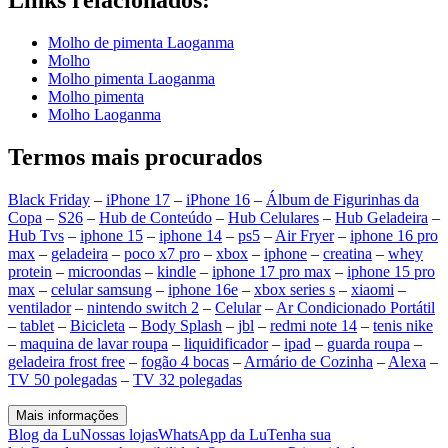
Molho de pimenta Laoganma
Molho
Molho pimenta Laoganma
Molho pimenta
Molho Laoganma
Termos mais procurados
Black Friday
–
iPhone 17
–
iPhone 16
–
Álbum de Figurinhas da
Copa
–
S26
–
Hub de Conteúdo
–
Hub Celulares
–
Hub Geladeira
–
Hub Tvs
–
iphone 15
–
iphone 14
–
ps5
–
Air Fryer
–
iphone 16 pro
max
–
geladeira
–
poco x7 pro
–
xbox
–
iphone
–
creatina
–
whey
protein
–
microondas
–
kindle
–
iphone 17 pro max
–
iphone 15 pro
max
–
celular samsung
–
iphone 16e
–
xbox series s
–
xiaomi
–
ventilador
–
nintendo switch 2
–
Celular
–
Ar Condicionado Portátil
–
tablet
–
Bicicleta
–
Body Splash
–
jbl
–
redmi note 14
–
tenis nike
–
maquina de lavar roupa
–
liquidificador
–
ipad
–
guarda roupa
–
geladeira frost free
–
fogão 4 bocas
–
Armário de Cozinha
–
Alexa
–
TV 50 polegadas
–
TV 32 polegadas
Mais informações
Blog da Lu
Nossas lojas
WhatsApp da Lu
Tenha sua