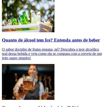
Quanto de álcool tem Ice? Entenda antes de beber
O sabor docinho de frutas engana, né? Descubra o teor alcoólico
real dessa bebida e veja como ela se compara com a cerveja de um
jeito super simples!