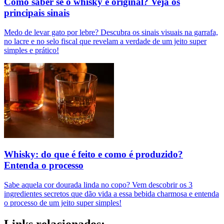
Como saber se o whisky é original? Veja os
principais sinais
Medo de levar gato por lebre? Descubra os sinais visuais na garrafa,
no lacre e no selo fiscal que revelam a verdade de um jeito super
simples e prático!
Whisky: do que é feito e como é produzido?
Entenda o processo
Sabe aquela cor dourada linda no copo? Vem descobrir os 3
ingredientes secretos que dão vida a essa bebida charmosa e entenda
o processo de um jeito super simples!
Links relacionados: