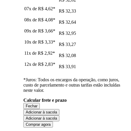
07x de
R$ 4,62
*
R$ 32,33
08x de
R$ 4,08
*
R$ 32,64
09x de
R$ 3,66
*
R$ 32,95
10x de
R$ 3,33
*
R$ 33,27
11x de
R$ 2,92
*
R$ 32,08
12x de
R$ 2,83
*
R$ 33,91
*Juros: Todos os encargos da operação, como juros,
custo de parcelamento e outras tarifas estão incluídas
neste valor.
Calcular frete e prazo
Fechar
Adicionar à sacola
Adicionar à sacola
Comprar agora