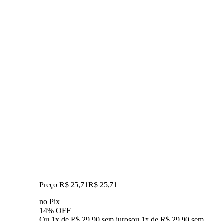
Preço R$ 25,71
R$
25
,
71
no Pix
14% OFF
Ou 1x de R$ 29,90 sem juros
ou
1
x de
R$ 29,90
sem