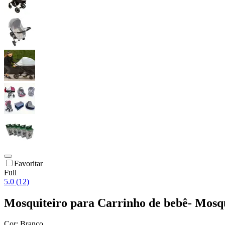
Favoritar
Full
5.0 (12)
Mosquiteiro para Carrinho de bebê- Mosqu
Cor:
Branco