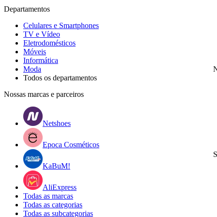
Departamentos
Celulares e Smartphones
TV e Vídeo
Eletrodomésticos
Móveis
Informática
Moda
N
Todos os departamentos
Nossas marcas e parceiros
Netshoes
Epoca Cosméticos
S
KaBuM!
AliExpress
Todas as marcas
Todas as categorias
Todas as subcategorias