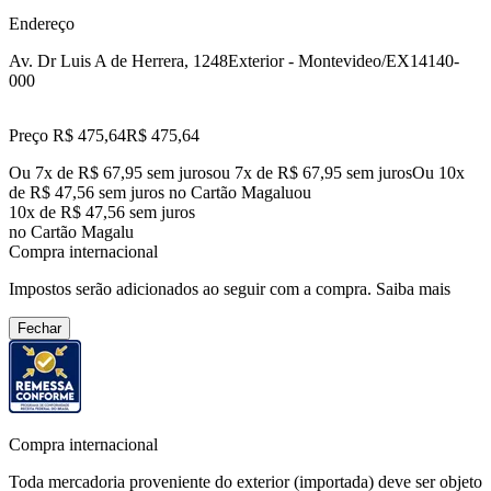
Endereço
Av. Dr Luis A de Herrera, 1248
Exterior - Montevideo/EX
14140-
000
Preço R$ 475,64
R$
475
,
64
Ou 7x de R$ 67,95 sem juros
ou
7
x de
R$ 67,95
sem juros
Ou 10x
de R$ 47,56 sem juros no Cartão Magalu
ou
10
x de
R$ 47,56
sem juros
no Cartão Magalu
Compra internacional
Impostos serão adicionados ao seguir com a compra.
Saiba mais
Fechar
Compra internacional
Toda mercadoria proveniente do exterior (importada) deve ser objeto