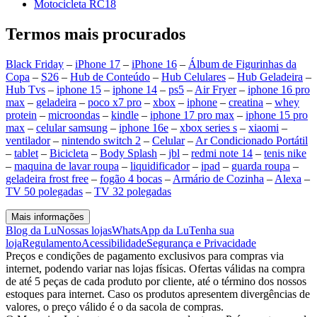
Motocicleta RC18
Termos mais procurados
Black Friday
–
iPhone 17
–
iPhone 16
–
Álbum de Figurinhas da
Copa
–
S26
–
Hub de Conteúdo
–
Hub Celulares
–
Hub Geladeira
–
Hub Tvs
–
iphone 15
–
iphone 14
–
ps5
–
Air Fryer
–
iphone 16 pro
max
–
geladeira
–
poco x7 pro
–
xbox
–
iphone
–
creatina
–
whey
protein
–
microondas
–
kindle
–
iphone 17 pro max
–
iphone 15 pro
max
–
celular samsung
–
iphone 16e
–
xbox series s
–
xiaomi
–
ventilador
–
nintendo switch 2
–
Celular
–
Ar Condicionado Portátil
–
tablet
–
Bicicleta
–
Body Splash
–
jbl
–
redmi note 14
–
tenis nike
–
maquina de lavar roupa
–
liquidificador
–
ipad
–
guarda roupa
–
geladeira frost free
–
fogão 4 bocas
–
Armário de Cozinha
–
Alexa
–
TV 50 polegadas
–
TV 32 polegadas
Mais informações
Blog da Lu
Nossas lojas
WhatsApp da Lu
Tenha sua
loja
Regulamento
Acessibilidade
Segurança e Privacidade
Preços e condições de pagamento exclusivos para compras via
internet, podendo variar nas lojas físicas. Ofertas válidas na compra
de até 5 peças de cada produto por cliente, até o término dos nossos
estoques para internet. Caso os produtos apresentem divergências de
valores, o preço válido é o da sacola de compras.