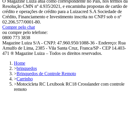
O Magazine Luiza atua como correspondente no País, nos termos da
Resolução CMN nº 4.935/2021, e encaminha propostas de cartão de
crédito e operações de crédito para a Luizacred S.A Sociedade de
Crédito, Financiamento e Investimento inscrita no CNPJ sob o nº
02.206.577/0001-80.
Compre pelo chat
ou compre pelo telefone:
0800 773 3838
Magazine Luiza S/A - CNPJ: 47.960.950/1088-36 - Endereço: Rua
Arnulfo de Lima, 2385 - Vila Santa Cruz, Franca/SP - CEP 14.403-
471 ® Magazine Luiza – Todos os direitos reservados.
Home
>
brinquedos
>
Brinquedos de Controle Remoto
>
Carrinho
>
Motocicleta RC Lexibook RC18 Crosslander com controle
remoto