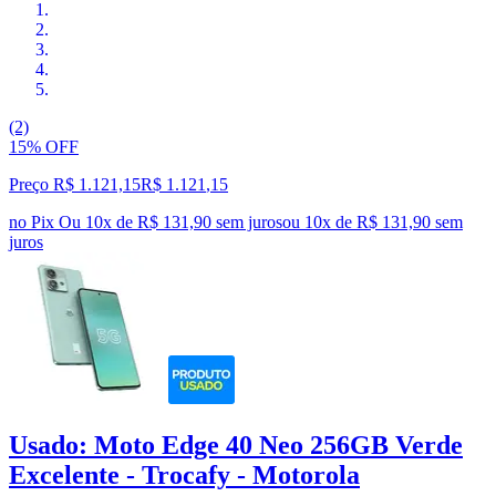
(2)
15% OFF
Preço R$ 1.121,15
R$
1.121
,
15
no Pix
Ou 10x de R$ 131,90 sem juros
ou
10
x de
R$ 131,90
sem
juros
Usado: Moto Edge 40 Neo 256GB Verde
Excelente - Trocafy - Motorola