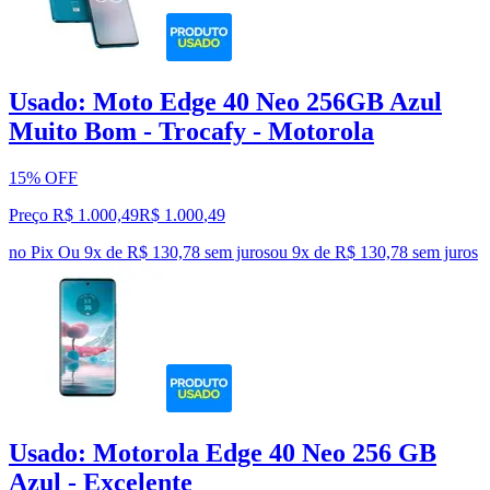
Usado: Moto Edge 40 Neo 256GB Azul
Muito Bom - Trocafy - Motorola
15% OFF
Preço R$ 1.000,49
R$
1.000
,
49
no Pix
Ou 9x de R$ 130,78 sem juros
ou
9
x de
R$ 130,78
sem juros
Usado: Motorola Edge 40 Neo 256 GB
Azul - Excelente