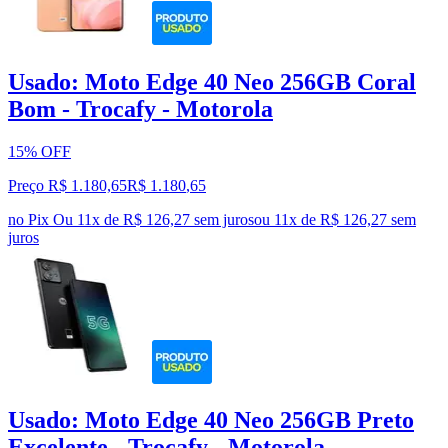
Usado: Moto Edge 40 Neo 256GB Coral
Bom - Trocafy - Motorola
15% OFF
Preço R$ 1.180,65
R$
1.180
,
65
no Pix
Ou 11x de R$ 126,27 sem juros
ou
11
x de
R$ 126,27
sem
juros
Usado: Moto Edge 40 Neo 256GB Preto
Excelente - Trocafy - Motorola