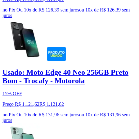
no Pix
Ou 10x de R$ 126,39 sem juros
ou
10
x de
R$ 126,39
sem
juros
Usado: Moto Edge 40 Neo 256GB Preto
Bom - Trocafy - Motorola
15% OFF
Preço R$ 1.121,62
R$
1.121
,
62
no Pix
Ou 10x de R$ 131,96 sem juros
ou
10
x de
R$ 131,96
sem
juros