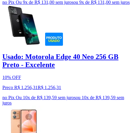
no Pix
Ou 9x de R$ 131,00 sem juros
ou
9
x de
R$ 131,00
sem juros
Usado: Motorola Edge 40 Neo 256 GB
Preto - Excelente
10% OFF
Preço R$ 1.256,31
R$
1.256
,
31
no Pix
Ou 10x de R$ 139,59 sem juros
ou
10
x de
R$ 139,59
sem
juros