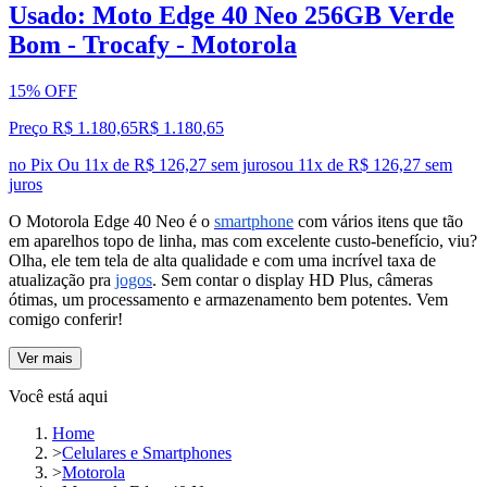
Usado: Moto Edge 40 Neo 256GB Verde
Bom - Trocafy - Motorola
15% OFF
Preço R$ 1.180,65
R$
1.180
,
65
no Pix
Ou 11x de R$ 126,27 sem juros
ou
11
x de
R$ 126,27
sem
juros
O Motorola Edge 40 Neo é o
smartphone
com vários itens que tão
em aparelhos topo de linha, mas com excelente custo-benefício, viu?
Olha, ele tem tela de alta qualidade e com uma incrível taxa de
atualização pra
jogos
. Sem contar o display HD Plus, câmeras
ótimas, um processamento e armazenamento bem potentes. Vem
comigo conferir!
Ver mais
Você está aqui
Home
>
Celulares e Smartphones
>
Motorola