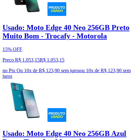
Usado: Moto Edge 40 Neo 256GB Preto
Muito Bom - Trocafy - Motorola
15% OFF
Preço R$ 1.053,15
R$
1.053
,
15
no Pix
Ou 10x de R$ 123,90 sem juros
ou
10
x de
R$ 123,90
sem
juros
Usado: Moto Edge 40 Neo 256GB Azul