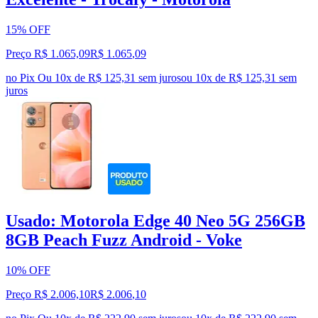
15% OFF
Preço R$ 1.065,09
R$
1.065
,
09
no Pix
Ou 10x de R$ 125,31 sem juros
ou
10
x de
R$ 125,31
sem
juros
Usado: Motorola Edge 40 Neo 5G 256GB
8GB Peach Fuzz Android - Voke
10% OFF
Preço R$ 2.006,10
R$
2.006
,
10