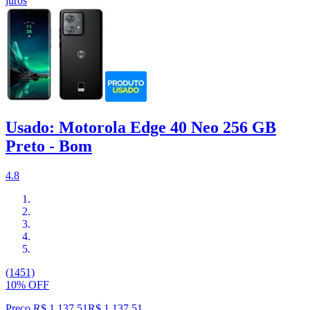
juros
Usado: Motorola Edge 40 Neo 256 GB
Preto - Bom
4.8
(1451)
10% OFF
Preço R$ 1.137,51
R$
1.137
,
51