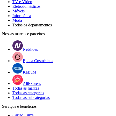
TV e Vídeo
Eletrodomésticos
Móveis
Informática
Moda
Todos os departamentos
Nossas marcas e parceiros
Netshoes
Epoca Cosméticos
KaBuM!
AliExpress
Todas as marcas
Todas as categorias
Todas as subcategorias
Serviços e benefícios
Cartão Luiza