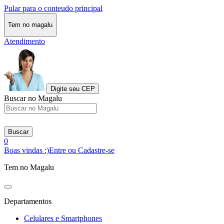
Pular para o conteudo principal
Tem no magalu
Atendimento
Digite seu CEP
Buscar no Magalu
Buscar
0
Boas vindas :)
Entre ou Cadastre-se
Tem no Magalu
Departamentos
Celulares e Smartphones