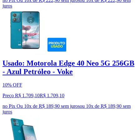
no Pix
Ou 10x de R$ 222,90 sem juros
ou
10
x de
R$ 222,90
sem
juros
Usado: Motorola Edge 40 Neo 5G 256GB
- Azul Petróleo - Voke
10% OFF
Preço R$ 1.709,10
R$
1.709
,
10
no Pix
Ou 10x de R$ 189,90 sem juros
ou
10
x de
R$ 189,90
sem
juros