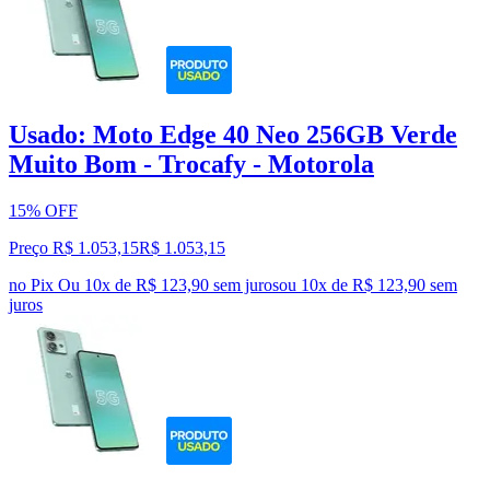
Usado: Moto Edge 40 Neo 256GB Verde
Muito Bom - Trocafy - Motorola
15% OFF
Preço R$ 1.053,15
R$
1.053
,
15
no Pix
Ou 10x de R$ 123,90 sem juros
ou
10
x de
R$ 123,90
sem
juros