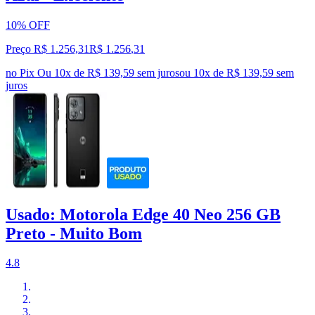
10% OFF
Preço R$ 1.256,31
R$
1.256
,
31
no Pix
Ou 10x de R$ 139,59 sem juros
ou
10
x de
R$ 139,59
sem
juros
Usado: Motorola Edge 40 Neo 256 GB
Preto - Muito Bom
4.8