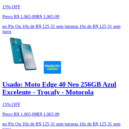
15% OFF
Preço R$ 1.065,09
R$
1.065
,
09
no Pix
Ou 10x de R$ 125,31 sem juros
ou
10
x de
R$ 125,31
sem
juros
Usado: Moto Edge 40 Neo 256GB Azul
Excelente - Trocafy - Motorola
15% OFF
Preço R$ 1.065,09
R$
1.065
,
09
no Pix
Ou 10x de R$ 125,31 sem juros
ou
10
x de
R$ 125,31
sem