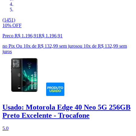
(1451)
10% OFF
Preço R$ 1.196,91
R$
1.196
,
91
no Pix
Ou 10x de R$ 132,99 sem juros
ou
10
x de
R$ 132,99
sem
juros
Usado: Motorola Edge 40 Neo 5G 256GB
Preto Excelente - Trocafone
5.0