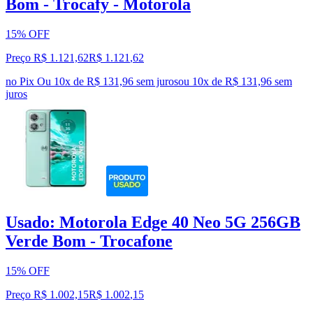
Bom - Trocafy - Motorola
15% OFF
Preço R$ 1.121,62
R$
1.121
,
62
no Pix
Ou 10x de R$ 131,96 sem juros
ou
10
x de
R$ 131,96
sem
juros
Usado: Motorola Edge 40 Neo 5G 256GB
Verde Bom - Trocafone
15% OFF
Preço R$ 1.002,15
R$
1.002
,
15