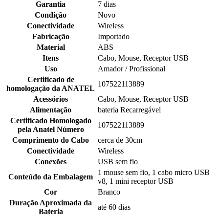
Garantia
7 dias
Condição
Novo
Conectividade
Wireless
Fabricação
Importado
Material
ABS
Itens
Cabo, Mouse, Receptor USB
Uso
Amador / Profissional
Certificado de
107522113889
homologação da ANATEL
Acessórios
Cabo, Mouse, Receptor USB
Alimentação
bateria Recarregável
Certificado Homologado
107522113889
pela Anatel Número
Comprimento do Cabo
cerca de 30cm
Conectividade
Wireless
Conexões
USB sem fio
1 mouse sem fio, 1 cabo micro USB
Conteúdo da Embalagem
v8, 1 mini receptor USB
Cor
Branco
Duração Aproximada da
até 60 dias
Bateria