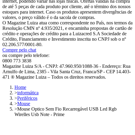
internet, podendo variar nas lojas físicas. Ofertas válidas na compra
de até 5 peças de cada produto por cliente, até o término dos nossos
estoques para internet. Caso os produtos apresentem divergências de
valores, o preço válido é o da sacola de compras.
O Magazine Luiza atua como correspondente no País, nos termos da
Resolução CMN nº 4.935/2021, e encaminha propostas de cartão de
crédito e operações de crédito para a Luizacred S.A Sociedade de
Crédito, Financiamento e Investimento inscrita no CNPJ sob o nº
02.206.577/0001-80.
Compre pelo chat
ou compre pelo telefone:
0800 773 3838
Magazine Luiza S/A - CNPJ: 47.960.950/1088-36 - Endereço: Rua
Arnulfo de Lima, 2385 - Vila Santa Cruz, Franca/SP - CEP 14.403-
471 ® Magazine Luiza – Todos os direitos reservados.
Home
>
informática
>
Periféricos
>
Mouse
>
Mouse Optico Sem Fio Recarregável USB Led Rgb
Wirelles Usb Note - Prime