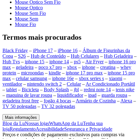
Mouse Optico Sem Fio
Mouse Optico
Mouse Sem Fio
Mouse Sem
Mouse Fio
Termos mais procurados
Black Friday
–
iPhone 17
–
iPhone 16
–
Álbum de Figurinhas da
Copa
–
S26
–
Hub de Conteúdo
–
Hub Celulares
–
Hub Geladeira
–
Hub Tvs
–
iphone 15
–
iphone 14
–
ps5
–
Air Fryer
–
iphone 16 pro
max
–
geladeira
–
poco x7 pro
–
xbox
–
iphone
–
creatina
–
whey
protein
–
microondas
–
kindle
–
iphone 17 pro max
–
iphone 15 pro
max
–
celular samsung
–
iphone 16e
–
xbox series s
–
xiaomi
–
ventilador
–
nintendo switch 2
–
Celular
–
Ar Condicionado Portátil
–
tablet
–
Bicicleta
–
Body Splash
–
jbl
–
redmi note 14
–
tenis nike
–
maquina de lavar roupa
–
liquidificador
–
ipad
–
guarda roupa
–
geladeira frost free
–
fogão 4 bocas
–
Armário de Cozinha
–
Alexa
–
TV 50 polegadas
–
TV 32 polegadas
Mais informações
Blog da Lu
Nossas lojas
WhatsApp da Lu
Tenha sua
loja
Regulamento
Acessibilidade
Segurança e Privacidade
Preços e condições de pagamento exclusivos para compras via