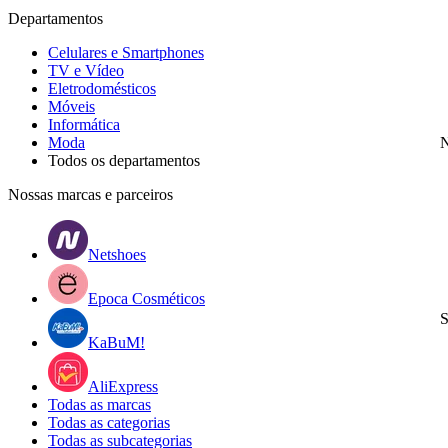
Departamentos
Celulares e Smartphones
TV e Vídeo
Eletrodomésticos
Móveis
Informática
Moda
N
Todos os departamentos
Nossas marcas e parceiros
Netshoes
Epoca Cosméticos
S
KaBuM!
AliExpress
Todas as marcas
Todas as categorias
Todas as subcategorias