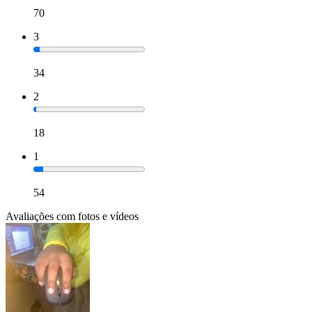
70
3
34
2
18
1
54
Avaliações com fotos e vídeos