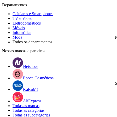
Departamentos
Celulares e Smartphones
TV e Vídeo
Eletrodomésticos
Móveis
Informática
Moda
N
Todos os departamentos
Nossas marcas e parceiros
Netshoes
Epoca Cosméticos
S
KaBuM!
AliExpress
Todas as marcas
Todas as categorias
Todas as subcategorias