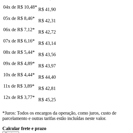
04x de
R$ 10,48
*
R$ 41,90
05x de
R$ 8,46
*
R$ 42,31
06x de
R$ 7,12
*
R$ 42,72
07x de
R$ 6,16
*
R$ 43,14
08x de
R$ 5,44
*
R$ 43,56
09x de
R$ 4,89
*
R$ 43,97
10x de
R$ 4,44
*
R$ 44,40
11x de
R$ 3,89
*
R$ 42,81
12x de
R$ 3,77
*
R$ 45,25
*Juros: Todos os encargos da operação, como juros, custo de
parcelamento e outras tarifas estão incluídas neste valor.
Calcular frete e prazo