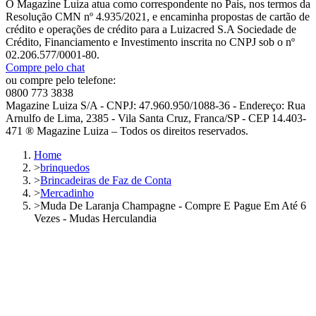
O Magazine Luiza atua como correspondente no País, nos termos da
Resolução CMN nº 4.935/2021, e encaminha propostas de cartão de
crédito e operações de crédito para a Luizacred S.A Sociedade de
Crédito, Financiamento e Investimento inscrita no CNPJ sob o nº
02.206.577/0001-80.
Compre pelo chat
ou compre pelo telefone:
0800 773 3838
Magazine Luiza S/A - CNPJ: 47.960.950/1088-36 - Endereço: Rua
Arnulfo de Lima, 2385 - Vila Santa Cruz, Franca/SP - CEP 14.403-
471 ® Magazine Luiza – Todos os direitos reservados.
Home
>
brinquedos
>
Brincadeiras de Faz de Conta
>
Mercadinho
>
Muda De Laranja Champagne - Compre E Pague Em Até 6
Vezes - Mudas Herculandia