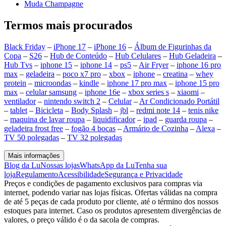
Muda Champagne
Termos mais procurados
Black Friday
–
iPhone 17
–
iPhone 16
–
Álbum de Figurinhas da
Copa
–
S26
–
Hub de Conteúdo
–
Hub Celulares
–
Hub Geladeira
–
Hub Tvs
–
iphone 15
–
iphone 14
–
ps5
–
Air Fryer
–
iphone 16 pro
max
–
geladeira
–
poco x7 pro
–
xbox
–
iphone
–
creatina
–
whey
protein
–
microondas
–
kindle
–
iphone 17 pro max
–
iphone 15 pro
max
–
celular samsung
–
iphone 16e
–
xbox series s
–
xiaomi
–
ventilador
–
nintendo switch 2
–
Celular
–
Ar Condicionado Portátil
–
tablet
–
Bicicleta
–
Body Splash
–
jbl
–
redmi note 14
–
tenis nike
–
maquina de lavar roupa
–
liquidificador
–
ipad
–
guarda roupa
–
geladeira frost free
–
fogão 4 bocas
–
Armário de Cozinha
–
Alexa
–
TV 50 polegadas
–
TV 32 polegadas
Mais informações
Blog da Lu
Nossas lojas
WhatsApp da Lu
Tenha sua
loja
Regulamento
Acessibilidade
Segurança e Privacidade
Preços e condições de pagamento exclusivos para compras via
internet, podendo variar nas lojas físicas. Ofertas válidas na compra
de até 5 peças de cada produto por cliente, até o término dos nossos
estoques para internet. Caso os produtos apresentem divergências de
valores, o preço válido é o da sacola de compras.